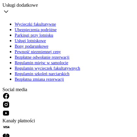
Usługi dodatkowe
Wycieczki fakultatywne
Ubezpieczenia podróżne
Parkingi przy lotnisku
Usługi lotniskowe
Bony podarunkowe
Pewność niezmiennej ceny
Bezpłatne odwołanie rezerwacji
Regulamin miejsc w samolocie
Regulamin wycieczek fakultatywnych
Regulamin szkoleń narciarskich
Bezpłatna zmiana rezerwacji
Social media
Kanały płatności