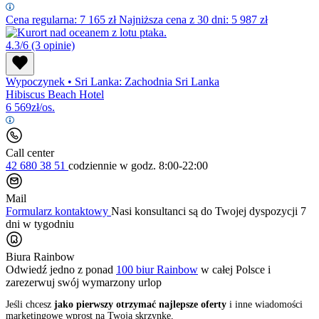
Cena regularna:
7 165
zł
Najniższa cena z 30 dni: 5 987 zł
4.3/6
(3 opinie)
Wypoczynek
•
Sri Lanka: Zachodnia Sri Lanka
Hibiscus Beach Hotel
6 569
zł/os.
Call center
42 680 38 51
codziennie
w godz. 8:00-22:00
Mail
Formularz kontaktowy
Nasi konsultanci są do Twojej dyspozycji 7
dni w tygodniu
Biura Rainbow
Odwiedź jedno z ponad
100 biur Rainbow
w całej Polsce i
zarezerwuj swój
wymarzony urlop
Jeśli chcesz
jako pierwszy otrzymać najlepsze oferty
i inne wiadomości
marketingowe wprost na Twoją skrzynkę,