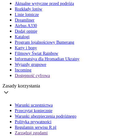
Aktualne wytyczne przed podróżą
Rozkłady lotów
Linie lotnicze
Dreamliner
Airbus A330
Dodaj opinię
Katalogi
Program lojalnościowy Bumerang
Karty i bony
Filmowy Świat Rainbow
Informatsiya dla Hromadian Ukrainy
Wyjazdy grupowe
Incoming
Dostępność cyfrowa
Zasady korzystania
Warunki uczestnictwa
Przeczytaj koniecznie
Warunki ubezpieczenia podróżnego
Polityka prywatności
Regulamin serwisu R.pl
Zarządzaj zgodami