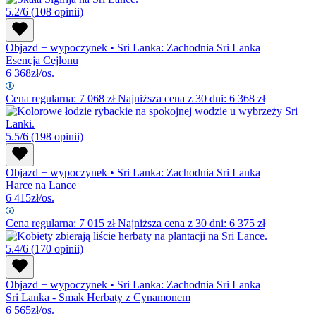
5.2/6
(108 opinii)
Objazd + wypoczynek
•
Sri Lanka: Zachodnia Sri Lanka
Esencja Cejlonu
6 368
zł/os.
Cena regularna:
7 068
zł
Najniższa cena z 30 dni: 6 368 zł
5.5/6
(198 opinii)
Objazd + wypoczynek
•
Sri Lanka: Zachodnia Sri Lanka
Harce na Lance
6 415
zł/os.
Cena regularna:
7 015
zł
Najniższa cena z 30 dni: 6 375 zł
5.4/6
(170 opinii)
Objazd + wypoczynek
•
Sri Lanka: Zachodnia Sri Lanka
Sri Lanka - Smak Herbaty z Cynamonem
6 565
zł/os.