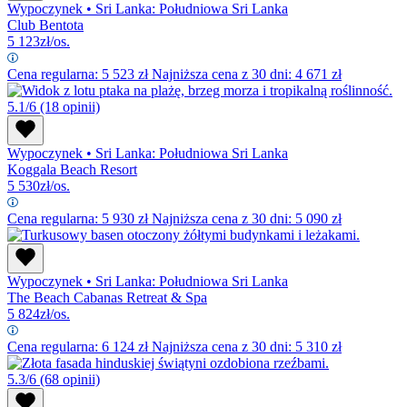
Wypoczynek
•
Sri Lanka: Południowa Sri Lanka
Club Bentota
5 123
zł/os.
Cena regularna:
5 523
zł
Najniższa cena z 30 dni: 4 671 zł
5.1/6
(18 opinii)
Wypoczynek
•
Sri Lanka: Południowa Sri Lanka
Koggala Beach Resort
5 530
zł/os.
Cena regularna:
5 930
zł
Najniższa cena z 30 dni: 5 090 zł
Wypoczynek
•
Sri Lanka: Południowa Sri Lanka
The Beach Cabanas Retreat & Spa
5 824
zł/os.
Cena regularna:
6 124
zł
Najniższa cena z 30 dni: 5 310 zł
5.3/6
(68 opinii)