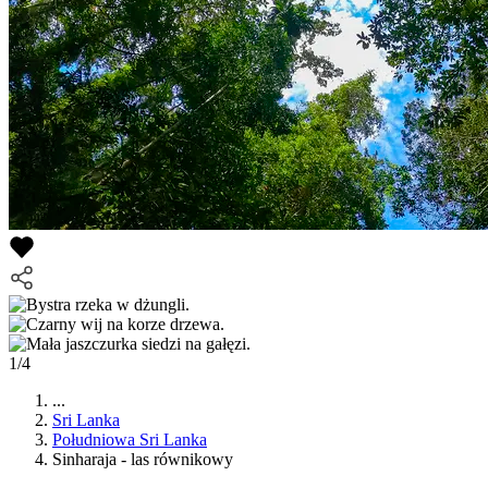
1/4
...
Sri Lanka
Południowa Sri Lanka
Sinharaja - las równikowy