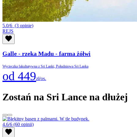
5.0/6
(3 opinie)
REJS
Galle - rzeka Madu - farma żółwi
Wycieczka fakultatywna z Sri Lanki, Południowa Sri Lanka
od 449
zł/os.
Zostań na Sri Lance na dłużej
4.6/6
(60 opinii)