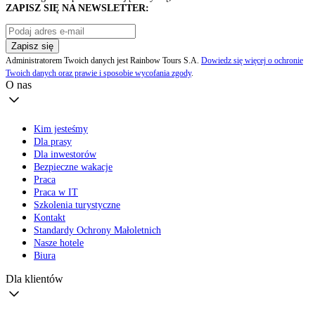
ZAPISZ SIĘ NA NEWSLETTER:
Zapisz się
Administratorem Twoich danych jest Rainbow Tours S.A.
Dowiedz się więcej o ochronie
Twoich danych oraz prawie i sposobie wycofania zgody
.
O nas
Kim jesteśmy
Dla prasy
Dla inwestorów
Bezpieczne wakacje
Praca
Praca w IT
Szkolenia turystyczne
Kontakt
Standardy Ochrony Małoletnich
Nasze hotele
Biura
Dla klientów