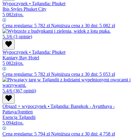
Wypoczynek
•
Tajlandia: Phuket
Ibis Styles Phuket City
5 082
zł/os.
Cena regularna:
5 782
zł
Najniższa cena z 30 dni: 5 082 zł
5.3/6
(3 opinie)
Wypoczynek
•
Tajlandia: Phuket
Kantary Bay Hotel
5 082
zł/os.
Cena regularna:
5 782
zł
Najniższa cena z 30 dni: 5 053 zł
5.4/6
(367 opinii)
Objazd + wypoczynek
•
Tajlandia: Bangkok - Ayutthaya -
Pattaya/Jomtien
Esencja Tajlandii
5 094
zł/os.
Cena regularna:
5 794
zł
Najniższa cena z 30 dni: 4 758 zł