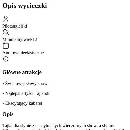
Opis wycieczki
Pilot
angielski
Minimalny wiek
12
Anulowanie
elastyczne
Główne atrakcje
• Światowej sławy show
• Najlepsi artyści Tajlandii
• Ekscytujący kabaret
Opis
Tajlandia słynie z ekscytujących wieczornych show, a słynny