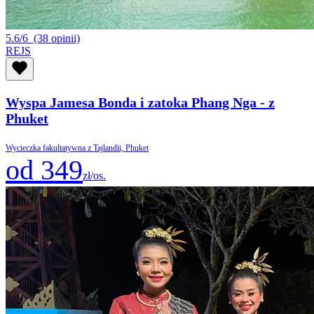
5.6/6
(38 opinii)
REJS
Wyspa Jamesa Bonda i zatoka Phang Nga - z
Phuket
Wycieczka fakultatywna z Tajlandii, Phuket
od 349
zł/os.