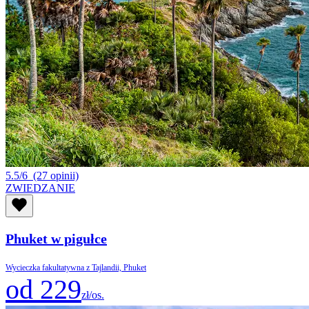
5.5/6
(27 opinii)
ZWIEDZANIE
Phuket w pigułce
Wycieczka fakultatywna z Tajlandii, Phuket
od 229
zł/os.