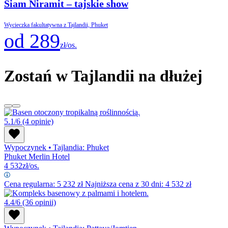
Siam Niramit – tajskie show
Wycieczka fakultatywna z Tajlandii, Phuket
od 289
zł/os.
Zostań w Tajlandii na dłużej
5.1/6
(4 opinie)
Wypoczynek
•
Tajlandia: Phuket
Phuket Merlin Hotel
4 532
zł/os.
Cena regularna:
5 232
zł
Najniższa cena z 30 dni: 4 532 zł
4.4/6
(36 opinii)