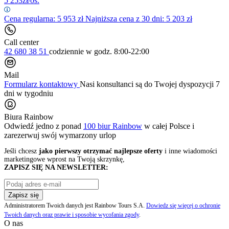
5 253
zł/os.
Cena regularna:
5 953
zł
Najniższa cena z 30 dni: 5 203 zł
Call center
42 680 38 51
codziennie
w godz. 8:00-22:00
Mail
Formularz kontaktowy
Nasi konsultanci są do Twojej dyspozycji 7
dni w tygodniu
Biura Rainbow
Odwiedź jedno z ponad
100 biur Rainbow
w całej Polsce i
zarezerwuj swój
wymarzony urlop
Jeśli chcesz
jako pierwszy otrzymać najlepsze oferty
i inne wiadomości
marketingowe wprost na Twoją skrzynkę,
ZAPISZ SIĘ NA NEWSLETTER:
Zapisz się
Administratorem Twoich danych jest Rainbow Tours S.A.
Dowiedz się więcej o ochronie
Twoich danych oraz prawie i sposobie wycofania zgody
.
O nas