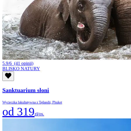
5.9/6
(41 opinii)
BLISKO NATURY
Sanktuarium słoni
Wycieczka fakultatywna z Tajlandii, Phuket
od 319
zł/os.