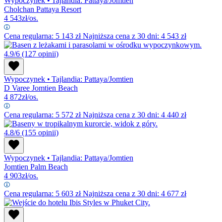
Wypoczynek
•
Tajlandia: Pattaya/Jomtien
Cholchan Pattaya Resort
4 543
zł/os.
Cena regularna:
5 143
zł
Najniższa cena z 30 dni: 4 543 zł
4.9/6
(127 opinii)
Wypoczynek
•
Tajlandia: Pattaya/Jomtien
D Varee Jomtien Beach
4 872
zł/os.
Cena regularna:
5 572
zł
Najniższa cena z 30 dni: 4 440 zł
4.8/6
(155 opinii)
Wypoczynek
•
Tajlandia: Pattaya/Jomtien
Jomtien Palm Beach
4 903
zł/os.
Cena regularna:
5 603
zł
Najniższa cena z 30 dni: 4 677 zł