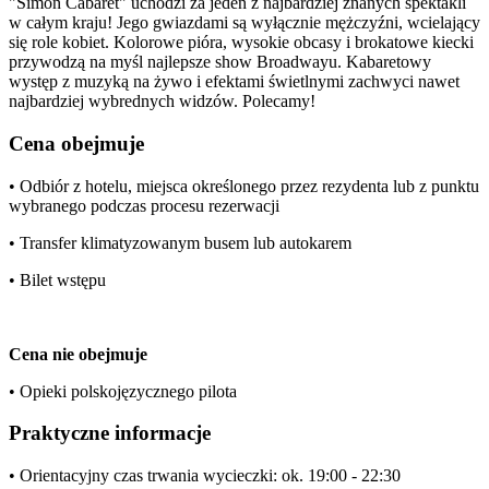
"Simon Cabaret" uchodzi za jeden z najbardziej znanych spektakli
w całym kraju! Jego gwiazdami są wyłącznie mężczyźni, wcielający
się role kobiet. Kolorowe pióra, wysokie obcasy i brokatowe kiecki
przywodzą na myśl najlepsze show Broadwayu. Kabaretowy
występ z muzyką na żywo i efektami świetlnymi zachwyci nawet
najbardziej wybrednych widzów. Polecamy!
Cena obejmuje
• Odbiór z hotelu, miejsca określonego przez rezydenta lub z punktu
wybranego podczas procesu rezerwacji
• Transfer klimatyzowanym busem lub autokarem
• Bilet wstępu
Cena nie obejmuje
• Opieki polskojęzycznego pilota
Praktyczne informacje
• Orientacyjny czas trwania wycieczki: ok. 19:00 - 22:30