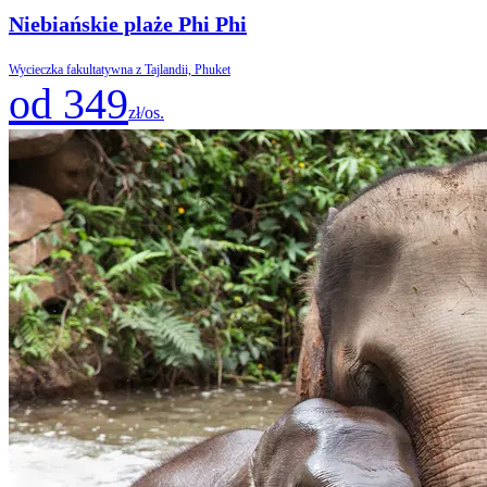
Niebiańskie plaże Phi Phi
Wycieczka fakultatywna z Tajlandii, Phuket
od 349
zł/os.