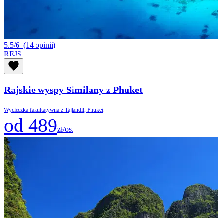
5.5/6
(14 opinii)
REJS
Rajskie wyspy Similany z Phuket
Wycieczka fakultatywna z Tajlandii, Phuket
od 489
zł/os.