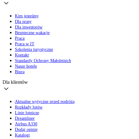
Kim jesteśmy
Dla prasy
Dla inwestorów
Bezpieczne wakacje
Praca
Praca w IT
Szkolenia turystyczne
Kontakt
Standardy Ochrony Małoletnich
Nasze hotele
Biura
Dla klientów
Aktualne wytyczne przed podróżą
Rozkłady lotów
Linie lotnicze
Dreamliner
Airbus A330
Dodaj opinię
Katalogi