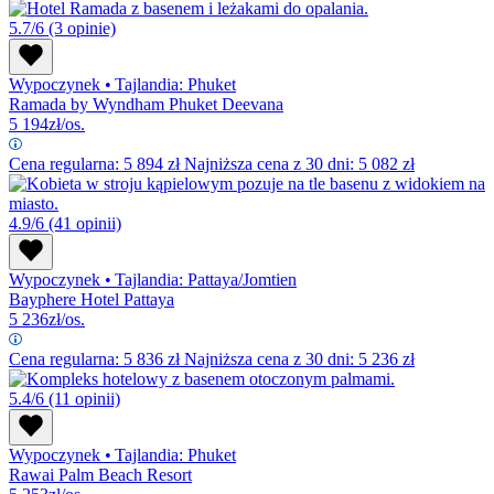
5.7/6
(3 opinie)
Wypoczynek
•
Tajlandia: Phuket
Ramada by Wyndham Phuket Deevana
5 194
zł/os.
Cena regularna:
5 894
zł
Najniższa cena z 30 dni: 5 082 zł
4.9/6
(41 opinii)
Wypoczynek
•
Tajlandia: Pattaya/Jomtien
Bayphere Hotel Pattaya
5 236
zł/os.
Cena regularna:
5 836
zł
Najniższa cena z 30 dni: 5 236 zł
5.4/6
(11 opinii)
Wypoczynek
•
Tajlandia: Phuket
Rawai Palm Beach Resort