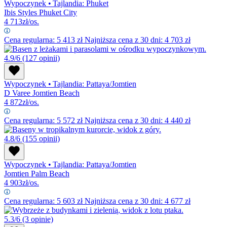
Wypoczynek
•
Tajlandia: Phuket
Ibis Styles Phuket City
4 713
zł/os.
Cena regularna:
5 413
zł
Najniższa cena z 30 dni: 4 703 zł
4.9/6
(127 opinii)
Wypoczynek
•
Tajlandia: Pattaya/Jomtien
D Varee Jomtien Beach
4 872
zł/os.
Cena regularna:
5 572
zł
Najniższa cena z 30 dni: 4 440 zł
4.8/6
(155 opinii)
Wypoczynek
•
Tajlandia: Pattaya/Jomtien
Jomtien Palm Beach
4 903
zł/os.
Cena regularna:
5 603
zł
Najniższa cena z 30 dni: 4 677 zł
5.3/6
(3 opinie)