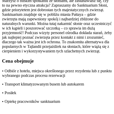
Marzysz o bliskim spotkaniu ze słoniami, ale zastanawiasz się, czy
to na pewno etyczna atrakcja? Zapraszamy do Sanktuarium Słoni,
gdzie priorytetem jest dobrostan tych majestatycznych zwierząt.
Sanktuarium znajduje się w pobliżu miasta Pattaya – gdzie
zwierzęta mają zapewniony spokój i najbardziej zbliżone do
naturalnych warunki. Można tutaj nakarmić słonie oraz uczestniczyć
w ich kąpieli i poszorować szczotką – co sprawia im dużą
przyjemność! Podczas wizyty personel ośrodka dokłada starań, żeby
jak najlepiej poznać zwierzęta przez kontakt z nimi i zrozumieć,
dlaczego tak ważna jest ich ochrona. To znakomita alternatywa dla
popularnych w Tajlandii przejażdżek na słoniach, które wiążą się z
cierpieniem i wykorzystywaniem tych szlachetnych zwierząt.
Cena obejmuje
• Odbiór z hotelu, miejsca określonego przez rezydenta lub z punktu
wybranego podczas procesu rezerwacji
• Transport klimatyzowanym busem lub autokarem
• Posiłek
• Opiekę pracowników sanktuarium