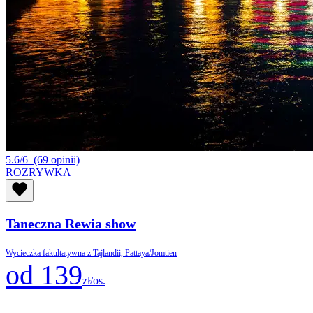
5.6/6
(69 opinii)
ROZRYWKA
Taneczna Rewia show
Wycieczka fakultatywna z Tajlandii, Pattaya/Jomtien
od 139
zł/os.