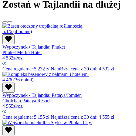
Zostań w Tajlandii na dłużej
5.1/6
(4 opinie)
Wypoczynek
•
Tajlandia: Phuket
Phuket Merlin Hotel
4 532
zł/os.
Cena regularna:
5 232
zł
Najniższa cena z 30 dni: 4 532 zł
4.4/6
(36 opinii)
Wypoczynek
•
Tajlandia: Pattaya/Jomtien
Cholchan Pattaya Resort
4 555
zł/os.
Cena regularna:
5 155
zł
Najniższa cena z 30 dni: 4 555 zł