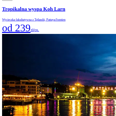
Tropikalna wyspa Koh Larn
Wycieczka fakultatywna z Tajlandii, Pattaya/Jomtien
od 239
zł/os.