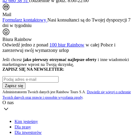
42 680 38 51
codziennie
w godz. 8:00-22:00
Mail
Formularz kontaktowy
Nasi konsultanci są do Twojej dyspozycji 7
dni w tygodniu
Biura Rainbow
Odwiedź jedno z ponad
100 biur Rainbow
w całej Polsce i
zarezerwuj swój
wymarzony urlop
Jeśli chcesz
jako pierwszy otrzymać najlepsze oferty
i inne wiadomości
marketingowe wprost na Twoją skrzynkę,
ZAPISZ SIĘ NA NEWSLETTER:
Zapisz się
Administratorem Twoich danych jest Rainbow Tours S.A.
Dowiedz się więcej o ochronie
Twoich danych oraz prawie i sposobie wycofania zgody
.
O nas
Kim jesteśmy
Dla prasy
Dla inwestorów