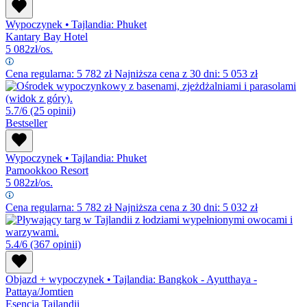
Wypoczynek
•
Tajlandia: Phuket
Kantary Bay Hotel
5 082
zł/os.
Cena regularna:
5 782
zł
Najniższa cena z 30 dni: 5 053 zł
5.7/6
(25 opinii)
Bestseller
Wypoczynek
•
Tajlandia: Phuket
Pamookkoo Resort
5 082
zł/os.
Cena regularna:
5 782
zł
Najniższa cena z 30 dni: 5 032 zł
5.4/6
(367 opinii)
Objazd + wypoczynek
•
Tajlandia: Bangkok - Ayutthaya -
Pattaya/Jomtien
Esencja Tajlandii