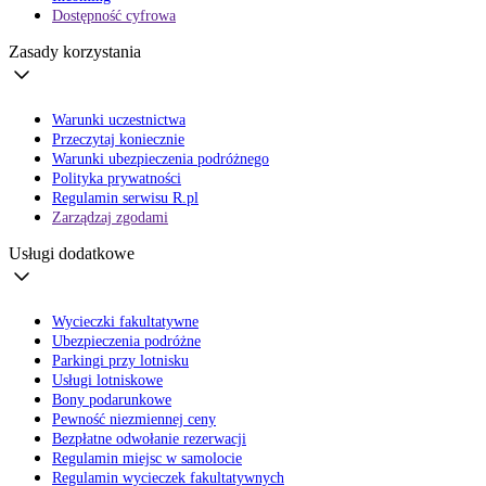
Dostępność cyfrowa
Zasady korzystania
Warunki uczestnictwa
Przeczytaj koniecznie
Warunki ubezpieczenia podróżnego
Polityka prywatności
Regulamin serwisu R.pl
Zarządzaj zgodami
Usługi dodatkowe
Wycieczki fakultatywne
Ubezpieczenia podróżne
Parkingi przy lotnisku
Usługi lotniskowe
Bony podarunkowe
Pewność niezmiennej ceny
Bezpłatne odwołanie rezerwacji
Regulamin miejsc w samolocie
Regulamin wycieczek fakultatywnych