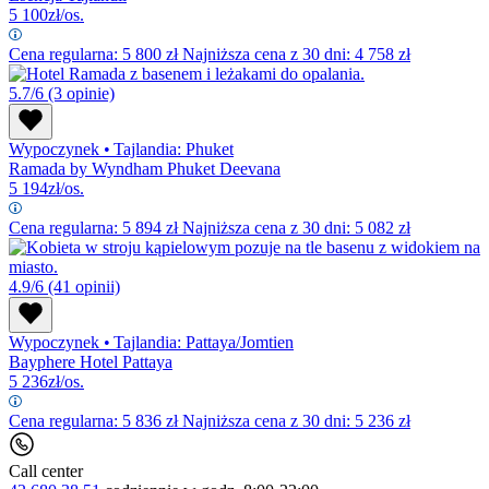
5 100
zł/os.
Cena regularna:
5 800
zł
Najniższa cena z 30 dni: 4 758 zł
5.7/6
(3 opinie)
Wypoczynek
•
Tajlandia: Phuket
Ramada by Wyndham Phuket Deevana
5 194
zł/os.
Cena regularna:
5 894
zł
Najniższa cena z 30 dni: 5 082 zł
4.9/6
(41 opinii)
Wypoczynek
•
Tajlandia: Pattaya/Jomtien
Bayphere Hotel Pattaya
5 236
zł/os.
Cena regularna:
5 836
zł
Najniższa cena z 30 dni: 5 236 zł
Call center