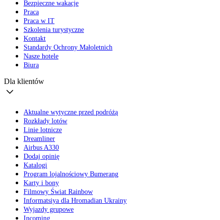
Bezpieczne wakacje
Praca
Praca w IT
Szkolenia turystyczne
Kontakt
Standardy Ochrony Małoletnich
Nasze hotele
Biura
Dla klientów
Aktualne wytyczne przed podróżą
Rozkłady lotów
Linie lotnicze
Dreamliner
Airbus A330
Dodaj opinię
Katalogi
Program lojalnościowy Bumerang
Karty i bony
Filmowy Świat Rainbow
Informatsiya dla Hromadian Ukrainy
Wyjazdy grupowe
Incoming