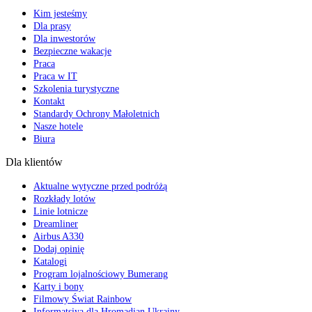
Kim jesteśmy
Dla prasy
Dla inwestorów
Bezpieczne wakacje
Praca
Praca w IT
Szkolenia turystyczne
Kontakt
Standardy Ochrony Małoletnich
Nasze hotele
Biura
Dla klientów
Aktualne wytyczne przed podróżą
Rozkłady lotów
Linie lotnicze
Dreamliner
Airbus A330
Dodaj opinię
Katalogi
Program lojalnościowy Bumerang
Karty i bony
Filmowy Świat Rainbow
Informatsiya dla Hromadian Ukrainy