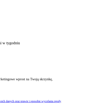
ni w tygodniu
rketingowe wprost na Twoją skrzynkę,
oich danych oraz prawie i sposobie wycofania zgody
.