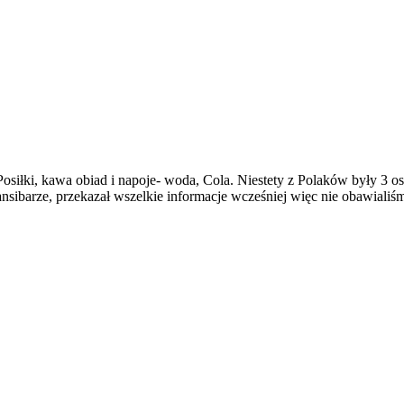
osiłki, kawa obiad i napoje- woda, Cola. Niestety z Polaków były 3 o
ansibarze, przekazał wszelkie informacje wcześniej więc nie obawiali