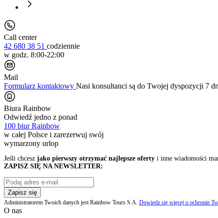
Call center
42 680 38 51
codziennie
w godz. 8:00-22:00
Mail
Formularz kontaktowy
Nasi konsultanci są do Twojej dyspozycji 7 d
Biura Rainbow
Odwiedź jedno z ponad
100 biur Rainbow
w całej Polsce i zarezerwuj swój
wymarzony urlop
Jeśli chcesz
jako pierwszy otrzymać najlepsze oferty
i inne wiadomości ma
ZAPISZ SIĘ NA NEWSLETTER:
Zapisz się
Administratorem Twoich danych jest Rainbow Tours S.A.
Dowiedz się więcej o ochronie Tw
O nas