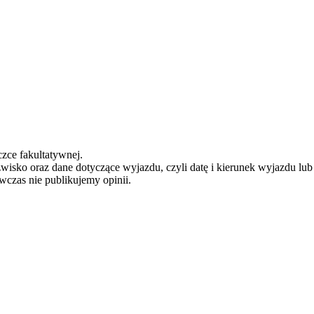
zce fakultatywnej.
zwisko oraz dane dotyczące wyjazdu, czyli datę i kierunek wyjazdu lu
ówczas nie publikujemy opinii.