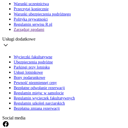
Warunki uczestnictwa
Przeczytaj koniecznie
Warunki ubezpieczenia podróżnego
Polityka prywatności
Regulamin serwisu R.pl
Zarządzaj zgodami
Usługi dodatkowe
Wycieczki fakultatywne
Ubezpieczenia podróżne
Parkingi przy lotnisku
Usługi lotniskowe
Bony podarunkowe
Pewność niezmiennej ceny
Bezpłatne odwołanie rezerwacji
Regulamin miejsc w samolocie
Regulamin wycieczek fakultatywnych
Regulamin szkoleń narciarskich
Bezpłatna zmiana rezerwacji
Social media