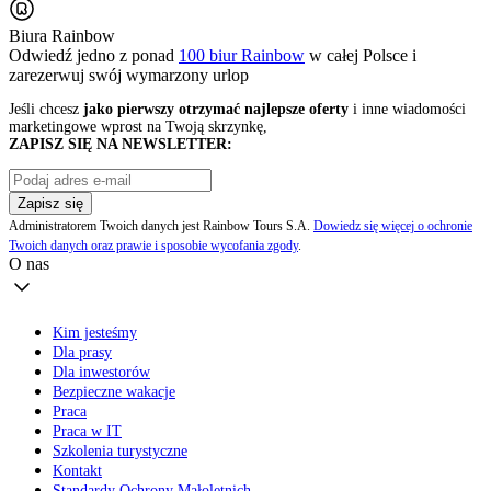
Biura Rainbow
Odwiedź jedno z ponad
100 biur Rainbow
w całej Polsce i
zarezerwuj swój
wymarzony urlop
Jeśli chcesz
jako pierwszy otrzymać najlepsze oferty
i inne wiadomości
marketingowe wprost na Twoją skrzynkę,
ZAPISZ SIĘ NA NEWSLETTER:
Zapisz się
Administratorem Twoich danych jest Rainbow Tours S.A.
Dowiedz się więcej o ochronie
Twoich danych oraz prawie i sposobie wycofania zgody
.
O nas
Kim jesteśmy
Dla prasy
Dla inwestorów
Bezpieczne wakacje
Praca
Praca w IT
Szkolenia turystyczne
Kontakt
Standardy Ochrony Małoletnich