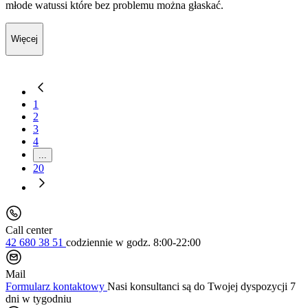
młode watussi które bez problemu można głaskać.
Więcej
1
2
3
4
...
20
Call center
42 680 38 51
codziennie
w godz. 8:00-22:00
Mail
Formularz kontaktowy
Nasi konsultanci są do Twojej dyspozycji 7
dni w tygodniu