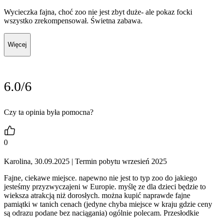
Wycieczka fajna, choć zoo nie jest zbyt duże- ale pokaz focki
wszystko zrekompensował. Świetna zabawa.
Więcej
6.0/6
Czy ta opinia była pomocna?
0
Karolina, 30.09.2025
| Termin pobytu wrzesień 2025
Fajne, ciekawe miejsce. napewno nie jest to typ zoo do jakiego
jesteśmy przyzwyczajeni w Europie. myślę ze dla dzieci będzie to
wieksza atrakcją niż dorosłych. można kupić naprawde fajne
pamiątki w tanich cenach (jedyne chyba miejsce w kraju gdzie ceny
są odrazu podane bez naciągania) ogólnie polecam. Przesłodkie