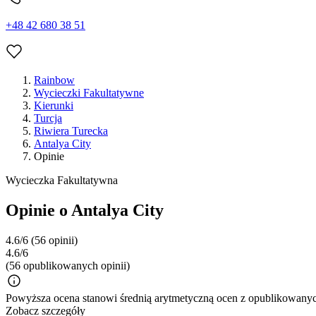
+48 42 680 38 51
Rainbow
Wycieczki Fakultatywne
Kierunki
Turcja
Riwiera Turecka
Antalya City
Opinie
Wycieczka Fakultatywna
Opinie o Antalya City
4.6/6
(56 opinii)
4.6/6
(56 opublikowanych opinii)
Powyższa ocena stanowi średnią arytmetyczną ocen z opublikowanych
Zobacz szczegóły