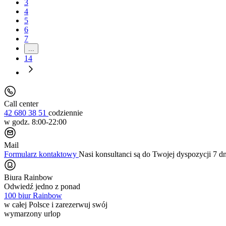
3
4
5
6
7
...
14
Call center
42 680 38 51
codziennie
w godz. 8:00-22:00
Mail
Formularz kontaktowy
Nasi konsultanci są do Twojej dyspozycji 7 d
Biura Rainbow
Odwiedź jedno z ponad
100 biur Rainbow
w całej Polsce i zarezerwuj swój
wymarzony urlop