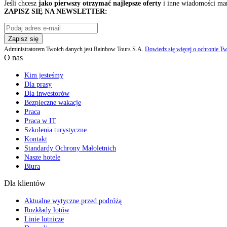
Jeśli chcesz
jako pierwszy otrzymać najlepsze oferty
i inne wiadomości ma
ZAPISZ SIĘ NA NEWSLETTER:
Zapisz się
Administratorem Twoich danych jest Rainbow Tours S.A.
Dowiedz się więcej o ochronie Tw
O nas
Kim jesteśmy
Dla prasy
Dla inwestorów
Bezpieczne wakacje
Praca
Praca w IT
Szkolenia turystyczne
Kontakt
Standardy Ochrony Małoletnich
Nasze hotele
Biura
Dla klientów
Aktualne wytyczne przed podróżą
Rozkłady lotów
Linie lotnicze