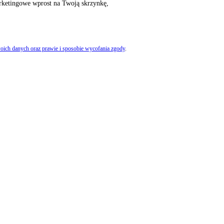
rketingowe wprost na Twoją skrzynkę,
oich danych oraz prawie i sposobie wycofania zgody
.