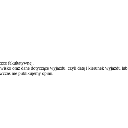
zce fakultatywnej.
zwisko oraz dane dotyczące wyjazdu, czyli datę i kierunek wyjazdu lu
ówczas nie publikujemy opinii.