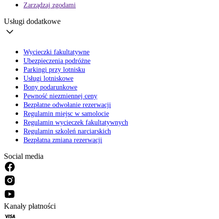
Zarządzaj zgodami
Usługi dodatkowe
Wycieczki fakultatywne
Ubezpieczenia podróżne
Parkingi przy lotnisku
Usługi lotniskowe
Bony podarunkowe
Pewność niezmiennej ceny
Bezpłatne odwołanie rezerwacji
Regulamin miejsc w samolocie
Regulamin wycieczek fakultatywnych
Regulamin szkoleń narciarskich
Bezpłatna zmiana rezerwacji
Social media
Kanały płatności