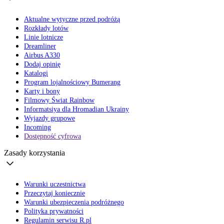
Aktualne wytyczne przed podróżą
Rozkłady lotów
Linie lotnicze
Dreamliner
Airbus A330
Dodaj opinię
Katalogi
Program lojalnościowy Bumerang
Karty i bony
Filmowy Świat Rainbow
Informatsiya dla Hromadian Ukrainy
Wyjazdy grupowe
Incoming
Dostępność cyfrowa
Zasady korzystania
Warunki uczestnictwa
Przeczytaj koniecznie
Warunki ubezpieczenia podróżnego
Polityka prywatności
Regulamin serwisu R.pl