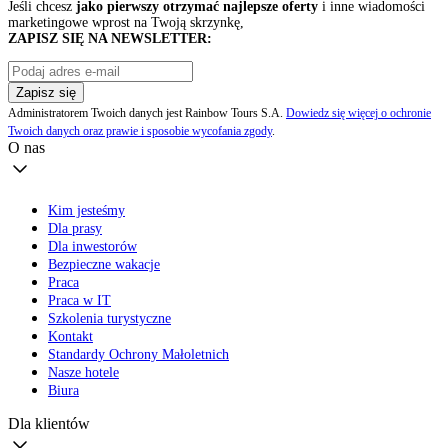
Jeśli chcesz
jako pierwszy otrzymać najlepsze oferty
i inne wiadomości
marketingowe wprost na Twoją skrzynkę,
ZAPISZ SIĘ NA NEWSLETTER:
Zapisz się
Administratorem Twoich danych jest Rainbow Tours S.A.
Dowiedz się więcej o ochronie
Twoich danych oraz prawie i sposobie wycofania zgody
.
O nas
Kim jesteśmy
Dla prasy
Dla inwestorów
Bezpieczne wakacje
Praca
Praca w IT
Szkolenia turystyczne
Kontakt
Standardy Ochrony Małoletnich
Nasze hotele
Biura
Dla klientów