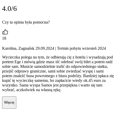
4.0/6
Czy ta opinia była pomocna?
18
Karolina, Zagnańsk 29.09.2024
| Termin pobytu wrzesień 2024
Wycieczka polega na tym, że odbierają cię z hotelu i wysadzają pod
portem Ege i mówią gdzie masz iść odebrać swój bilet a potem radź
sobie sam. Musicie samodzielnie trafić do odpowiedniego statku,
przejść odprawy graniczne, sami sobie zwiedzać wyspę i sami
potem znaleźć busa powrotnego z biura podróży. Bardziej opłaca się
kupić tę wycieczkę samemu, bo zapłacicie wtedy ok.45 euro za
wszystko. Sama wyspa Samos jest przepiękna i warto się tam
wybrać, aczkolwiek na własną rękę.
Więcej