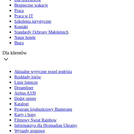
Bezpieczne wakacje
Praca
Praca w IT
Szkolenia turystyczne
Kontakt
Standardy Ochrony Małoletnich
Nasze hotele
Biura
Dla klientów
Aktualne wytyczne przed podróżą
Rozkłady lotów
Linie lotnicze
Dreamliner
Airbus A330
Dodaj opinię
Katalogi
Program lojalnościowy Bumerang
Karty i bony
Filmowy Świat Rainbow
Informatsiya dla Hromadian Ukrainy
Wyjazdy grupowe