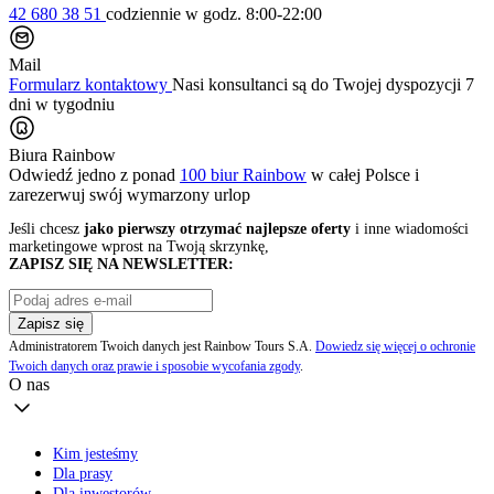
42 680 38 51
codziennie
w godz. 8:00-22:00
Mail
Formularz kontaktowy
Nasi konsultanci są do Twojej dyspozycji 7
dni w tygodniu
Biura Rainbow
Odwiedź jedno z ponad
100 biur Rainbow
w całej Polsce i
zarezerwuj swój
wymarzony urlop
Jeśli chcesz
jako pierwszy otrzymać najlepsze oferty
i inne wiadomości
marketingowe wprost na Twoją skrzynkę,
ZAPISZ SIĘ NA NEWSLETTER:
Zapisz się
Administratorem Twoich danych jest Rainbow Tours S.A.
Dowiedz się więcej o ochronie
Twoich danych oraz prawie i sposobie wycofania zgody
.
O nas
Kim jesteśmy
Dla prasy
Dla inwestorów