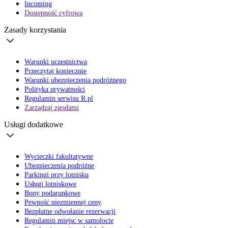
Incoming
Dostępność cyfrowa
Zasady korzystania
Warunki uczestnictwa
Przeczytaj koniecznie
Warunki ubezpieczenia podróżnego
Polityka prywatności
Regulamin serwisu R.pl
Zarządzaj zgodami
Usługi dodatkowe
Wycieczki fakultatywne
Ubezpieczenia podróżne
Parkingi przy lotnisku
Usługi lotniskowe
Bony podarunkowe
Pewność niezmiennej ceny
Bezpłatne odwołanie rezerwacji
Regulamin miejsc w samolocie