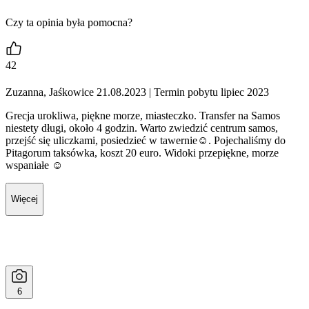
Czy ta opinia była pomocna?
42
Zuzanna, Jaśkowice 21.08.2023
| Termin pobytu lipiec 2023
Grecja urokliwa, piękne morze, miasteczko. Transfer na Samos
niestety długi, około 4 godzin. Warto zwiedzić centrum samos,
przejść się uliczkami, posiedzieć w tawernie☺️. Pojechaliśmy do
Pitagorum taksówka, koszt 20 euro. Widoki przepiękne, morze
wspaniałe ☺️
Więcej
6