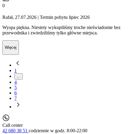
0
Rafał, 27.07.2026
| Termin pobytu lipiec 2026
Wyspa piękna. Niestety wykupiliśmy troche nieświadomie bez
przewodnika i zwiedziliśmy tylko główne miejsca.
Więcej
1
...
4
5
6
7
Call center
42 680 38 51
codziennie
w godz. 8:00-22:00