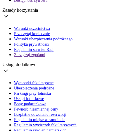
Dostępność cyfrowa
Zasady korzystania
Warunki uczestnictwa
Przeczytaj koniecznie
Warunki ubezpieczenia podróżnego
Polityka prywatności
Regulamin serwisu R.pl
Zarządzaj zgodami
Usługi dodatkowe
Wycieczki fakultatywne
Ubezpieczenia podróżne
Parkingi przy lotnisku
Usługi lotniskowe
Bony podarunkowe
Pewność niezmiennej ceny
Bezpłatne odwołanie rezerwacji
Regulamin miejsc w samolocie
Regulamin wycieczek fakultatywnych
Regulamin szkoleń narciarskich