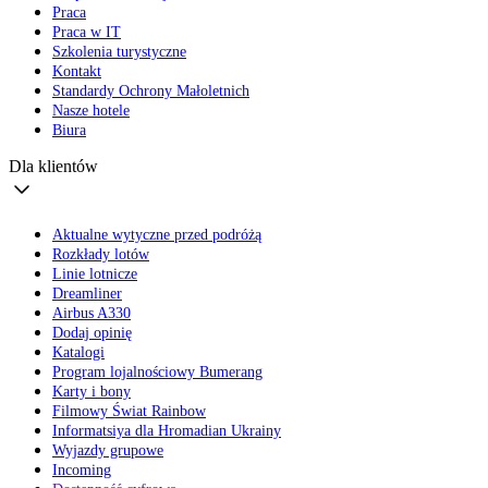
Praca
Praca w IT
Szkolenia turystyczne
Kontakt
Standardy Ochrony Małoletnich
Nasze hotele
Biura
Dla klientów
Aktualne wytyczne przed podróżą
Rozkłady lotów
Linie lotnicze
Dreamliner
Airbus A330
Dodaj opinię
Katalogi
Program lojalnościowy Bumerang
Karty i bony
Filmowy Świat Rainbow
Informatsiya dla Hromadian Ukrainy
Wyjazdy grupowe
Incoming