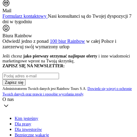
Mail
Formularz kontaktowy
Nasi konsultanci są do Twojej dyspozycji 7
dni w tygodniu
Biura Rainbow
Odwiedź jedno z ponad
100 biur Rainbow
w całej Polsce i
zarezerwuj swój
wymarzony urlop
Jeśli chcesz
jako pierwszy otrzymać najlepsze oferty
i inne wiadomości
marketingowe wprost na Twoją skrzynkę,
ZAPISZ SIĘ NA NEWSLETTER:
Zapisz się
Administratorem Twoich danych jest Rainbow Tours S.A.
Dowiedz się więcej o ochronie
Twoich danych oraz prawie i sposobie wycofania zgody
.
O nas
Kim jesteśmy
Dla prasy
Dla inwestorów
Bezpieczne wakacje