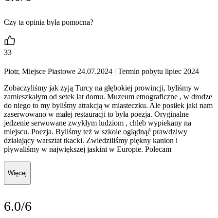
Czy ta opinia była pomocna?
33
Piotr, Miejsce Piastowe 24.07.2024
| Termin pobytu lipiec 2024
Zobaczyliśmy jak żyją Turcy na głębokiej prowincji, byliśmy w
zamieszkałym od setek lat domu. Muzeum etnograficzne , w drodze
do niego to my byliśmy atrakcją w miasteczku. Ale posiłek jaki nam
zaserwowano w małej restauracji to była poezja. Oryginalne
jedzenie serwowane zwykłym ludziom , chleb wypiekany na
miejscu. Poezja. Byliśmy też w szkole oglądnąć prawdziwy
działający warsztat tkacki. Zwiedziliśmy piękny kanion i
pływaliśmy w największej jaskini w Europie. Polecam
Więcej
6.0/6