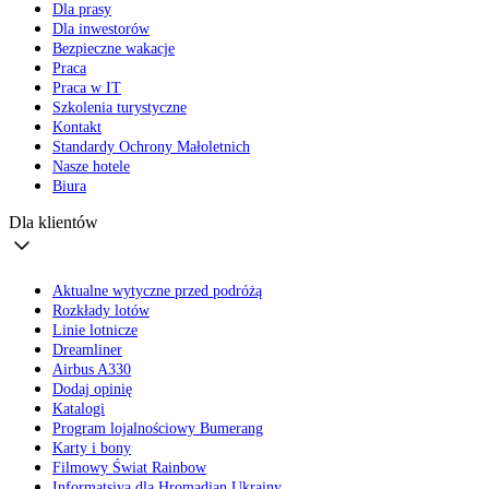
Dla prasy
Dla inwestorów
Bezpieczne wakacje
Praca
Praca w IT
Szkolenia turystyczne
Kontakt
Standardy Ochrony Małoletnich
Nasze hotele
Biura
Dla klientów
Aktualne wytyczne przed podróżą
Rozkłady lotów
Linie lotnicze
Dreamliner
Airbus A330
Dodaj opinię
Katalogi
Program lojalnościowy Bumerang
Karty i bony
Filmowy Świat Rainbow
Informatsiya dla Hromadian Ukrainy