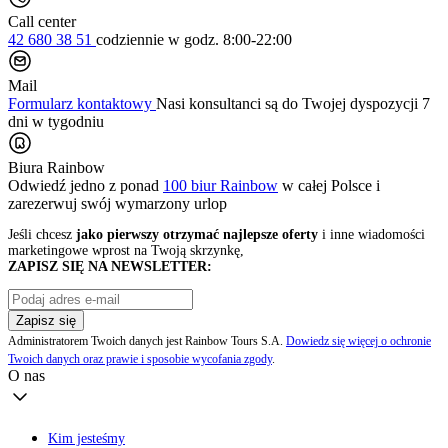
Call center
42 680 38 51
codziennie
w godz. 8:00-22:00
Mail
Formularz kontaktowy
Nasi konsultanci są do Twojej dyspozycji 7
dni w tygodniu
Biura Rainbow
Odwiedź jedno z ponad
100 biur Rainbow
w całej Polsce i
zarezerwuj swój
wymarzony urlop
Jeśli chcesz
jako pierwszy otrzymać najlepsze oferty
i inne wiadomości
marketingowe wprost na Twoją skrzynkę,
ZAPISZ SIĘ NA NEWSLETTER:
Zapisz się
Administratorem Twoich danych jest Rainbow Tours S.A.
Dowiedz się więcej o ochronie
Twoich danych oraz prawie i sposobie wycofania zgody
.
O nas
Kim jesteśmy