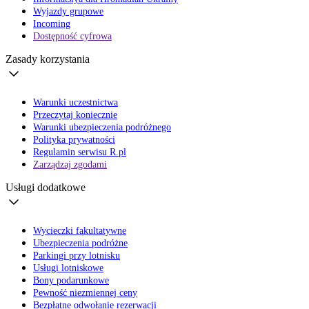
Wyjazdy grupowe
Incoming
Dostępność cyfrowa
Zasady korzystania
Warunki uczestnictwa
Przeczytaj koniecznie
Warunki ubezpieczenia podróżnego
Polityka prywatności
Regulamin serwisu R.pl
Zarządzaj zgodami
Usługi dodatkowe
Wycieczki fakultatywne
Ubezpieczenia podróżne
Parkingi przy lotnisku
Usługi lotniskowe
Bony podarunkowe
Pewność niezmiennej ceny
Bezpłatne odwołanie rezerwacji