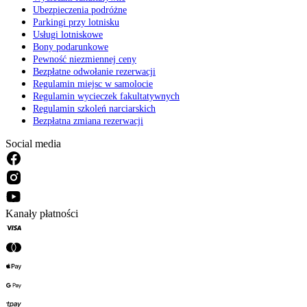
Ubezpieczenia podróżne
Parkingi przy lotnisku
Usługi lotniskowe
Bony podarunkowe
Pewność niezmiennej ceny
Bezpłatne odwołanie rezerwacji
Regulamin miejsc w samolocie
Regulamin wycieczek fakultatywnych
Regulamin szkoleń narciarskich
Bezpłatna zmiana rezerwacji
Social media
Kanały płatności