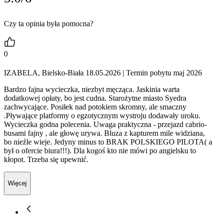
Czy ta opinia była pomocna?
0
IZABELA, Bielsko-Biała 18.05.2026
| Termin pobytu maj 2026
Bardzo fajna wycieczka, niezbyt męcząca. Jaskinia warta
dodatkowej opłaty, bo jest cudna. Starożytne miasto Syedra
zachwycające. Posiłek nad potokiem skromny, ale smaczny
.Pływające platformy o egzotycznym wystroju dodawały uroku.
Wycieczka godna polecenia. Uwaga praktyczna - przejazd cabrio-
busami fajny , ale głowę urywa. Bluza z kapturem mile widziana,
bo nieźle wieje. Jedyny minus to BRAK POLSKIEGO PILOTA( a
był o ofercie biura!!!). Dla kogoś kto nie mówi po angielsku to
kłopot. Trzeba się upewnić.
Więcej