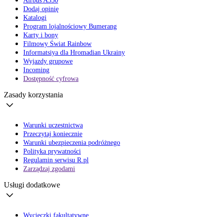
Airbus A330
Dodaj opinię
Katalogi
Program lojalnościowy Bumerang
Karty i bony
Filmowy Świat Rainbow
Informatsiya dla Hromadian Ukrainy
Wyjazdy grupowe
Incoming
Dostępność cyfrowa
Zasady korzystania
Warunki uczestnictwa
Przeczytaj koniecznie
Warunki ubezpieczenia podróżnego
Polityka prywatności
Regulamin serwisu R.pl
Zarządzaj zgodami
Usługi dodatkowe
Wycieczki fakultatywne