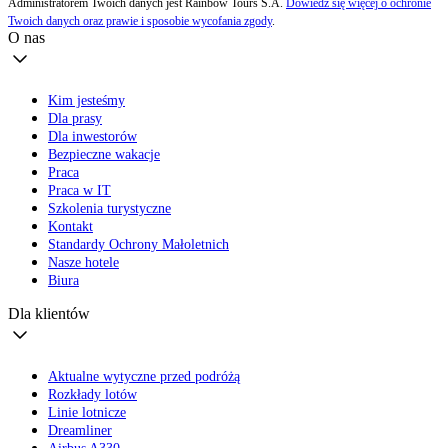
Administratorem Twoich danych jest Rainbow Tours S.A.
Dowiedz się więcej o ochronie
Twoich danych oraz prawie i sposobie wycofania zgody
.
O nas
Kim jesteśmy
Dla prasy
Dla inwestorów
Bezpieczne wakacje
Praca
Praca w IT
Szkolenia turystyczne
Kontakt
Standardy Ochrony Małoletnich
Nasze hotele
Biura
Dla klientów
Aktualne wytyczne przed podróżą
Rozkłady lotów
Linie lotnicze
Dreamliner