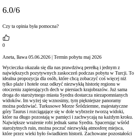
6.0/6
Czy ta opinia była pomocna?
0
Aneta, Iława 05.06.2026
| Termin pobytu maj 2026
Wycieczka okazała się dla nas prawdziwą perełką i jednym z
największych pozytywnych zaskoczeń podczas pobytu w Turcji. To
idealna propozycja dla osób, które chcą zobaczyć coś więcej niż
tylko plaże i hotele oraz odkryć niezwykłą historię regionu w
otoczeniu zapierających dech w piersiach krajobrazów. Już sama
droga do starożytnego miasta Syedra dostarcza niezapomnianych
widoków. Im wyżej się wznosimy, tym piękniejsze panoramy
można podziwiać. Turkusowe Morze Śródziemne, majestatyczne
góry Taurus i rozciągające się w dole wybrzeże tworzą widoki,
które na długo pozostają w pamięci i zachwycają na każdym kroku.
Największe wrażenie robi jednak sama Syedra. Spacerując wśród
starożytnych ruin, można poczuć niezwykłą atmosferę miejsca,
które przez wieki było świadkiem historii. Zachowane pozostałości