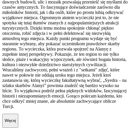
dawnych budowli, ulic i mozaik pozwalają przenieść się myślami do
czasów antycznych. To fascynujące doświadczenie zarówno dla
miłośników historii, jak i dla osób, które po prostu lubią odkrywać
wyjątkowe miejsca. Ogromnym atutem wycieczki jest to, że nie
spotyka się tutaj tłumów znanych z najpopularniejszych atrakcji
turystycznych. Dzięki temu można spokojnie chłonąć piękno
otoczenia, robić zdjęcia i w pełni delektować się niezwykłą
atmosferą tego miejsca. Każdy punkt programu wydaje się być
starannie wybrany, aby pokazać uczestnikom prawdziwe skarby
regionu. To wycieczka, która pozwala spojrzeć na Alanyę z
zupełnie innej perspektywy. Pokazuje, że ten region to nie tylko
słońce, plaże i wakacyjny wypoczynek, ale również bogata historia,
kultura i niezwykłe dziedzictwo starożytnych cywilizacji.
Wracaliśmy zachwyceni, pełni wrażeń i z "setkami" zdjęć, które
nawet w połowie nie oddają uroku tego miejsca. Jeżeli ktoś
zastanawia się, którą wycieczkę fakultatywną wybrać, „Syedra – na
szlaku skarbów Alanyi” powinna znaleźć się bardzo wysoko na
liście. To wyjątkowa podróż pełna pięknych widoków, fascynującej
historii i niezapomnianych emocji. Gorąco polecam każdemu, kto
chce odkryć mniej znane, ale absolutnie zachwycające oblicze
Turcji.
Więcej