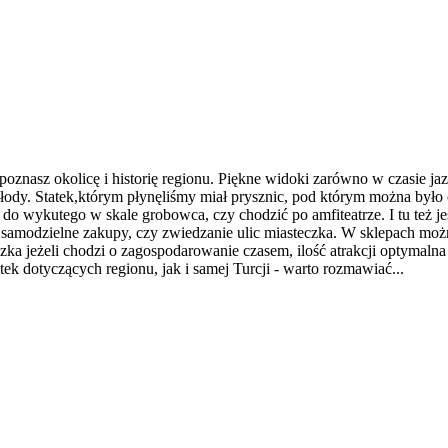
poznasz okolicę i historię regionu. Piękne widoki zarówno w czasie jaz
dy. Statek,którym płynęliśmy miał prysznic, pod którym można było o
ć do wykutego w skale grobowca, czy chodzić po amfiteatrze. I tu też
amodzielne zakupy, czy zwiedzanie ulic miasteczka. W sklepach można
zka jeżeli chodzi o zagospodarowanie czasem, ilość atrakcji optymaln
k dotyczących regionu, jak i samej Turcji - warto rozmawiać...