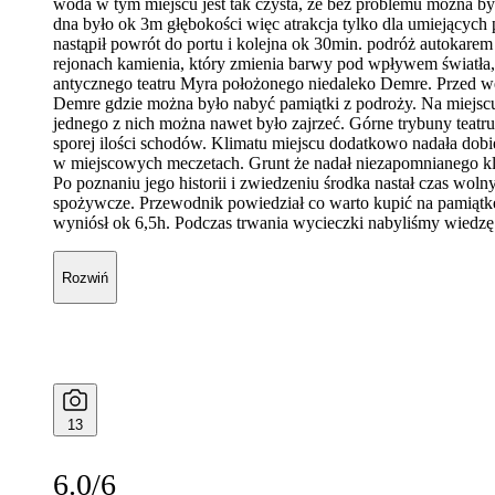
woda w tym miejscu jest tak czysta, że bez problemu można by
dna było ok 3m głębokości więc atrakcja tylko dla umiejących
nastąpił powrót do portu i kolejna ok 30min. podróż autokarem 
rejonach kamienia, który zmienia barwy pod wpływem światła, 
antycznego teatru Myra położonego niedaleko Demre. Przed wej
Demre gdzie można było nabyć pamiątki z podroży. Na miejscu
jednego z nich można nawet było zajrzeć. Górne trybuny teatru
sporej ilości schodów. Klimatu miejscu dodatkowo nadała dobie
w miejscowych meczetach. Grunt że nadał niezapomnianego kli
Po poznaniu jego historii i zwiedzeniu środka nastał czas wol
spożywcze. Przewodnik powiedział co warto kupić na pamiątkę 
wyniósł ok 6,5h. Podczas trwania wycieczki nabyliśmy wiedzę o s
Rozwiń
13
6.0/6