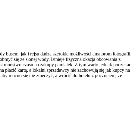
dy busem, jak i rejsu dadzą szerokie możliwości amatorom fotografii.
bmyć się ze słonej wody. Istnieje fizyczna okazja obcowania z
 jest mnóstwo czasu na zakupy pamiątek. Z tym warto jednak poczekać
 płacić kartą, a lokalni sprzedawcy nie zachowują się jak kupcy na
a aby mocno się nie zmęczyć, a wrócić do hotelu z poczuciem, że