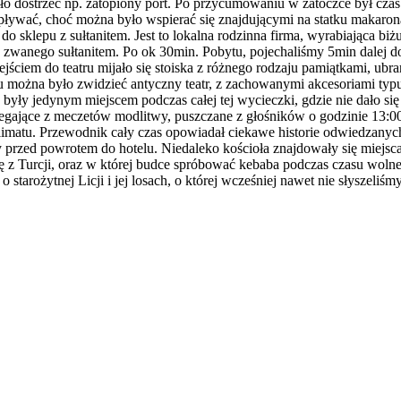
ło dostrzec np. zatopiony port. Po przycumowaniu w zatoczce był czas
 pływać, choć można było wspierać się znajdującymi na statku makaro
do sklepu z sułtanitem. Jest to lokalna rodzinna firma, wyrabiająca b
zwanego sułtanitem. Po ok 30min. Pobytu, pojechaliśmy 5min dalej do 
ściem do teatru mijało się stoiska z różnego rodzaju pamiątkami, ubr
 można było zwidzieć antyczny teatr, z zachowanymi akcesoriami typu
 były jedynym miejscem podczas całej tej wycieczki, gdzie nie dało si
gające z meczetów modlitwy, puszczane z głośników o godzinie 13:00. N
matu. Przewodnik cały czas opowiadał ciekawe historie odwiedzanych 
ny przed powrotem do hotelu. Niedaleko kościoła znajdowały się miejsc
z Turcji, oraz w której budce spróbować kebaba podczas czasu wolnego
tarożytnej Licji i jej losach, o której wcześniej nawet nie słyszeliśmy