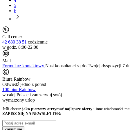
4
5
6
Call center
42 680 38 51
codziennie
w godz. 8:00-22:00
Mail
Formularz kontaktowy
Nasi konsultanci są do Twojej dyspozycji 7 d
Biura Rainbow
Odwiedź jedno z ponad
100 biur Rainbow
w całej Polsce i zarezerwuj swój
wymarzony urlop
Jeśli chcesz
jako pierwszy otrzymać najlepsze oferty
i inne wiadomości ma
ZAPISZ SIĘ NA NEWSLETTER:
Zapisz się