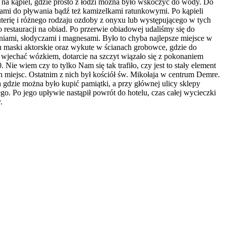
 na kąpiel, gdzie prosto z łodzi można było wskoczyć do wody. Do
nami do pływania bądź też kamizelkami ratunkowymi. Po kąpieli
iżuterię i różnego rodzaju ozdoby z onyxu lub występującego w tych
restauracji na obiad. Po przerwie obiadowej udaliśmy się do
aniami, słodyczami i magnesami. Było to chyba najlepsze miejsce w
 maski aktorskie oraz wykute w ścianach grobowce, gdzie do
ę wjechać wózkiem, dotarcie na szczyt wiązało się z pokonaniem
ie wiem czy to tylko Nam się tak trafiło, czy jest to stały element
miejsc. Ostatnim z nich był kościół św. Mikołaja w centrum Demre.
a gdzie można było kupić pamiątki, a przy głównej ulicy sklepy
. Po jego upływie nastąpił powrót do hotelu, czas całej wycieczki
.