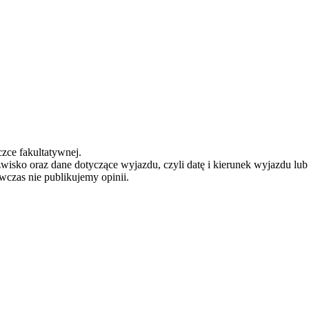
zce fakultatywnej.
zwisko oraz dane dotyczące wyjazdu, czyli datę i kierunek wyjazdu lu
ówczas nie publikujemy opinii.