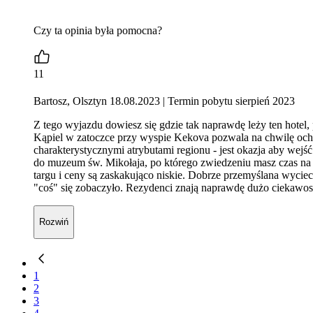
Czy ta opinia była pomocna?
11
Bartosz, Olsztyn 18.08.2023
| Termin pobytu sierpień 2023
Z tego wyjazdu dowiesz się gdzie tak naprawdę leży ten hotel, 
Kąpiel w zatoczce przy wyspie Kekova pozwala na chwilę ochło
charakterystycznymi atrybutami regionu - jest okazja aby wejś
do muzeum św. Mikołaja, po którego zwiedzeniu masz czas na s
targu i ceny są zaskakująco niskie. Dobrze przemyślana wyciec
"coś" się zobaczyło. Rezydenci znają naprawdę dużo ciekawoste
Rozwiń
1
2
3