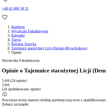
+48 42 680 38 51
Rainbow
Wycieczki Fakultatywne
Kierunki
Turcja
Riwiera Turecka
Tajemnice starożytnej Licji (Demre-Myra-Kekova)
Opinie
Wycieczka Fakultatywna
Opinie o Tajemnice starożytnej Licji (D
5.8/6
(24 opinie)
5.8/6
(24 opublikowane opinie)
Powyższa ocena stanowi średnią arytmetyczną ocen z opublikowanych
Zobacz szczegóły