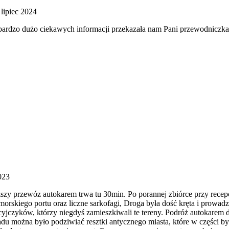
lipiec 2024
bardzo dużo ciekawych informacji przekazała nam Pani przewodniczka, d
023
zy przewóz autokarem trwa tu 30min. Po porannej zbiórce przy recepc
orskiego portu oraz liczne sarkofagi, Droga była dość kręta i prowadzi
jczyków, którzy niegdyś zamieszkiwali te tereny. Podróż autokarem do
adu można było podziwiać resztki antycznego miasta, które w części b