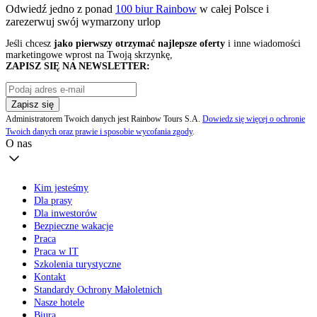
Odwiedź jedno z ponad
100 biur Rainbow
w całej Polsce i
zarezerwuj swój
wymarzony urlop
Jeśli chcesz
jako pierwszy otrzymać najlepsze oferty
i inne wiadomości
marketingowe wprost na Twoją skrzynkę,
ZAPISZ SIĘ NA NEWSLETTER:
Zapisz się
Administratorem Twoich danych jest Rainbow Tours S.A.
Dowiedz się więcej o ochronie
Twoich danych oraz prawie i sposobie wycofania zgody
.
O nas
Kim jesteśmy
Dla prasy
Dla inwestorów
Bezpieczne wakacje
Praca
Praca w IT
Szkolenia turystyczne
Kontakt
Standardy Ochrony Małoletnich
Nasze hotele
Biura