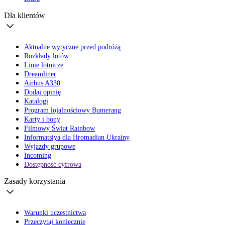
Dla klientów
Aktualne wytyczne przed podróżą
Rozkłady lotów
Linie lotnicze
Dreamliner
Airbus A330
Dodaj opinię
Katalogi
Program lojalnościowy Bumerang
Karty i bony
Filmowy Świat Rainbow
Informatsiya dla Hromadian Ukrainy
Wyjazdy grupowe
Incoming
Dostępność cyfrowa
Zasady korzystania
Warunki uczestnictwa
Przeczytaj koniecznie