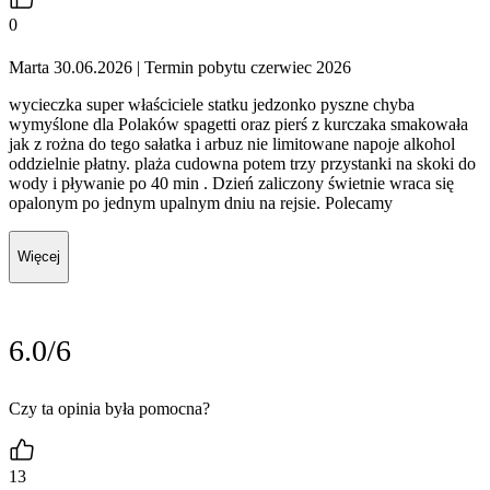
0
Marta 30.06.2026
| Termin pobytu czerwiec 2026
wycieczka super właściciele statku jedzonko pyszne chyba
wymyślone dla Polaków spagetti oraz pierś z kurczaka smakowała
jak z rożna do tego sałatka i arbuz nie limitowane napoje alkohol
oddzielnie płatny. plaża cudowna potem trzy przystanki na skoki do
wody i pływanie po 40 min . Dzień zaliczony świetnie wraca się
opalonym po jednym upalnym dniu na rejsie. Polecamy
Więcej
6.0/6
Czy ta opinia była pomocna?
13