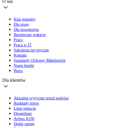
O nas
Kim jesteśmy
Dla prasy
Dla inwestorów
Bezpieczne wakacje
Praca
Praca w IT
Szkolenia turystyczne
Kontakt
Standardy Ochrony Małoletnich
Nasze hotele
Biura
Dla klientów
Aktualne wytyczne przed podróżą
Rozkłady lotów
Linie lotnicze
Dreamliner
Airbus A330
Dodaj opinię