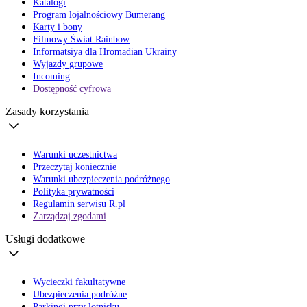
Katalogi
Program lojalnościowy Bumerang
Karty i bony
Filmowy Świat Rainbow
Informatsiya dla Hromadian Ukrainy
Wyjazdy grupowe
Incoming
Dostępność cyfrowa
Zasady korzystania
Warunki uczestnictwa
Przeczytaj koniecznie
Warunki ubezpieczenia podróżnego
Polityka prywatności
Regulamin serwisu R.pl
Zarządzaj zgodami
Usługi dodatkowe
Wycieczki fakultatywne
Ubezpieczenia podróżne
Parkingi przy lotnisku