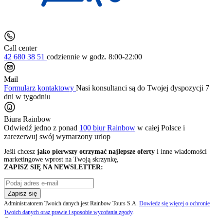
Call center
42 680 38 51
codziennie
w godz. 8:00-22:00
Mail
Formularz kontaktowy
Nasi konsultanci są do Twojej dyspozycji 7
dni w tygodniu
Biura Rainbow
Odwiedź jedno z ponad
100 biur Rainbow
w całej Polsce i
zarezerwuj swój
wymarzony urlop
Jeśli chcesz
jako pierwszy otrzymać najlepsze oferty
i inne wiadomości
marketingowe wprost na Twoją skrzynkę,
ZAPISZ SIĘ NA NEWSLETTER:
Zapisz się
Administratorem Twoich danych jest Rainbow Tours S.A.
Dowiedz się więcej o ochronie
Twoich danych oraz prawie i sposobie wycofania zgody
.