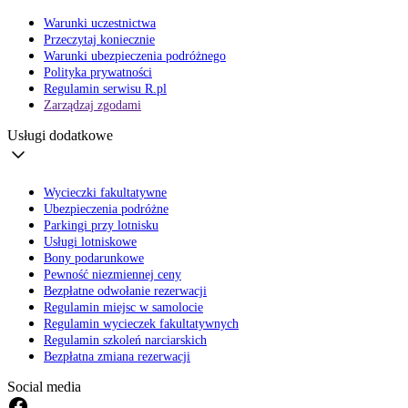
Warunki uczestnictwa
Przeczytaj koniecznie
Warunki ubezpieczenia podróżnego
Polityka prywatności
Regulamin serwisu R.pl
Zarządzaj zgodami
Usługi dodatkowe
Wycieczki fakultatywne
Ubezpieczenia podróżne
Parkingi przy lotnisku
Usługi lotniskowe
Bony podarunkowe
Pewność niezmiennej ceny
Bezpłatne odwołanie rezerwacji
Regulamin miejsc w samolocie
Regulamin wycieczek fakultatywnych
Regulamin szkoleń narciarskich
Bezpłatna zmiana rezerwacji
Social media