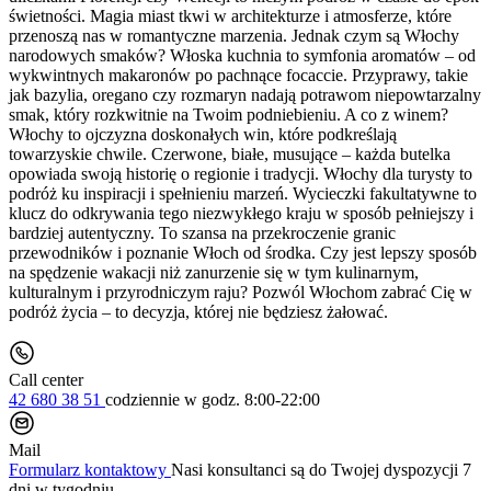
świetności. Magia miast tkwi w architekturze i atmosferze, które
przenoszą nas w romantyczne marzenia. Jednak czym są Włochy
narodowych smaków? Włoska kuchnia to symfonia aromatów – od
wykwintnych makaronów po pachnące focaccie. Przyprawy, takie
jak bazylia, oregano czy rozmaryn nadają potrawom niepowtarzalny
smak, który rozkwitnie na Twoim podniebieniu. A co z winem?
Włochy to ojczyzna doskonałych win, które podkreślają
towarzyskie chwile. Czerwone, białe, musujące – każda butelka
opowiada swoją historię o regionie i tradycji. Włochy dla turysty to
podróż ku inspiracji i spełnieniu marzeń. Wycieczki fakultatywne to
klucz do odkrywania tego niezwykłego kraju w sposób pełniejszy i
bardziej autentyczny. To szansa na przekroczenie granic
przewodników i poznanie Włoch od środka. Czy jest lepszy sposób
na spędzenie wakacji niż zanurzenie się w tym kulinarnym,
kulturalnym i przyrodniczym raju? Pozwól Włochom zabrać Cię w
podróż życia – to decyzja, której nie będziesz żałować.
Call center
42 680 38 51
codziennie
w godz. 8:00-22:00
Mail
Formularz kontaktowy
Nasi konsultanci są do Twojej dyspozycji 7
dni w tygodniu