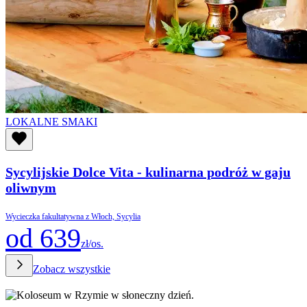
LOKALNE SMAKI
Sycylijskie Dolce Vita - kulinarna podróż w gaju
oliwnym
Wycieczka fakultatywna z Włoch, Sycylia
od 639
zł/os.
Zobacz wszystkie