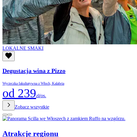
LOKALNE SMAKI
Degustacja wina z Pizzo
Wycieczka fakultatywna z Włoch, Kalabria
od 239
zł/os.
Zobacz wszystkie
Atrakcje regionu