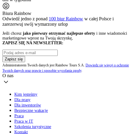
Biura Rainbow
Odwiedź jedno z ponad
100 biur Rainbow
w całej Polsce i
zarezerwuj swój
wymarzony urlop
Jeśli chcesz
jako pierwszy otrzymać najlepsze oferty
i inne wiadomości
marketingowe wprost na Twoją skrzynkę,
ZAPISZ SIĘ NA NEWSLETTER:
Zapisz się
Administratorem Twoich danych jest Rainbow Tours S.A.
Dowiedz się więcej o ochronie
Twoich danych oraz prawie i sposobie wycofania zgody
.
O nas
Kim jesteśmy
Dla prasy
Dla inwestorów
Bezpieczne wakacje
Praca
Praca w IT
Szkolenia turystyczne
Kontakt