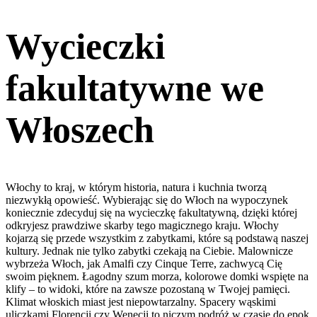
Wycieczki
fakultatywne we
Włoszech
Włochy to kraj, w którym historia, natura i kuchnia tworzą
niezwykłą opowieść. Wybierając się do Włoch na wypoczynek
koniecznie zdecyduj się na wycieczkę fakultatywną, dzięki której
odkryjesz prawdziwe skarby tego magicznego kraju. Włochy
kojarzą się przede wszystkim z zabytkami, które są podstawą naszej
kultury. Jednak nie tylko zabytki czekają na Ciebie. Malownicze
wybrzeża Włoch, jak Amalfi czy Cinque Terre, zachwycą Cię
swoim pięknem. Łagodny szum morza, kolorowe domki wspięte na
klify – to widoki, które na zawsze pozostaną w Twojej pamięci.
Klimat włoskich miast jest niepowtarzalny. Spacery wąskimi
uliczkami Florencji czy Wenecji to niczym podróż w czasie do epok