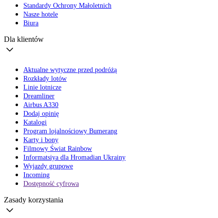
Standardy Ochrony Małoletnich
Nasze hotele
Biura
Dla klientów
Aktualne wytyczne przed podróżą
Rozkłady lotów
Linie lotnicze
Dreamliner
Airbus A330
Dodaj opinię
Katalogi
Program lojalnościowy Bumerang
Karty i bony
Filmowy Świat Rainbow
Informatsiya dla Hromadian Ukrainy
Wyjazdy grupowe
Incoming
Dostępność cyfrowa
Zasady korzystania