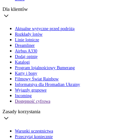
Dla klientów
Aktualne wytyczne przed podróżą
Rozkłady lotów
Linie lotnicze
Dreamliner
Airbus A330
Dodaj opinię
Katalogi
Program lojalnościowy Bumerang
Karty i bony
Filmowy Świat Rainbow
Informatsiya dla Hromadian Ukrainy
Wyjazdy grupowe
Incoming
Dostępność cyfrowa
Zasady korzystania
Warunki uczestnictwa
Przeczytaj koniecznie