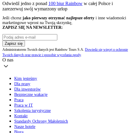
Odwiedź jedno z ponad
100 biur Rainbow
w całej Polsce i
zarezerwuj swój
wymarzony urlop
Jeśli chcesz
jako pierwszy otrzymać najlepsze oferty
i inne wiadomości
marketingowe wprost na Twoją skrzynkę,
ZAPISZ SIĘ NA NEWSLETTER:
Zapisz się
Administratorem Twoich danych jest Rainbow Tours S.A.
Dowiedz się więcej o ochronie
Twoich danych oraz prawie i sposobie wycofania zgody
.
O nas
Kim jesteśmy
Dla prasy
Dla inwestorów
Bezpieczne wakacje
Praca
Praca w IT
Szkolenia turystyczne
Kontakt
Standardy Ochrony Małoletnich
Nasze hotele
Biura