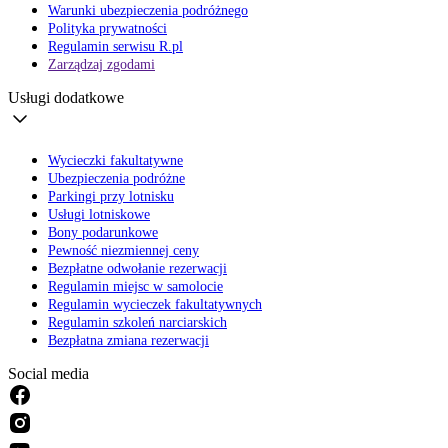
Warunki ubezpieczenia podróżnego
Polityka prywatności
Regulamin serwisu R.pl
Zarządzaj zgodami
Usługi dodatkowe
Wycieczki fakultatywne
Ubezpieczenia podróżne
Parkingi przy lotnisku
Usługi lotniskowe
Bony podarunkowe
Pewność niezmiennej ceny
Bezpłatne odwołanie rezerwacji
Regulamin miejsc w samolocie
Regulamin wycieczek fakultatywnych
Regulamin szkoleń narciarskich
Bezpłatna zmiana rezerwacji
Social media