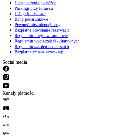
Ubezpieczenia podróżne
Parkingi przy lotnisku
Usługi lotniskowe
Bony podarunkowe
Pewność niezmiennej ceny
Bezpłatne odwołanie rezerwacji
Regulamin miejsc w samolocie
Regulamin wycieczek fakultatywnych
Regulamin szkoleń narciarskich
Bezpłatna zmiana rezerwacji
Social media
Kanały płatności