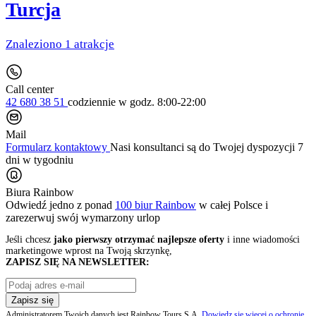
Turcja
Znaleziono 1 atrakcje
Call center
42 680 38 51
codziennie
w godz. 8:00-22:00
Mail
Formularz kontaktowy
Nasi konsultanci są do Twojej dyspozycji 7
dni w tygodniu
Biura Rainbow
Odwiedź jedno z ponad
100 biur Rainbow
w całej Polsce i
zarezerwuj swój
wymarzony urlop
Jeśli chcesz
jako pierwszy otrzymać najlepsze oferty
i inne wiadomości
marketingowe wprost na Twoją skrzynkę,
ZAPISZ SIĘ NA NEWSLETTER:
Zapisz się
Administratorem Twoich danych jest Rainbow Tours S.A.
Dowiedz się więcej o ochronie