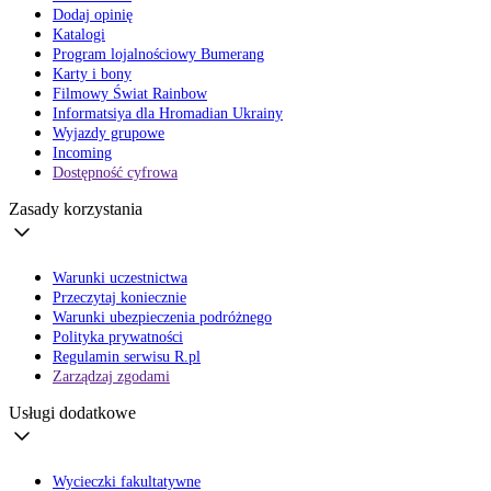
Dodaj opinię
Katalogi
Program lojalnościowy Bumerang
Karty i bony
Filmowy Świat Rainbow
Informatsiya dla Hromadian Ukrainy
Wyjazdy grupowe
Incoming
Dostępność cyfrowa
Zasady korzystania
Warunki uczestnictwa
Przeczytaj koniecznie
Warunki ubezpieczenia podróżnego
Polityka prywatności
Regulamin serwisu R.pl
Zarządzaj zgodami
Usługi dodatkowe
Wycieczki fakultatywne