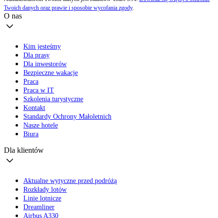
Twoich danych oraz prawie i sposobie wycofania zgody
.
O nas
Kim jesteśmy
Dla prasy
Dla inwestorów
Bezpieczne wakacje
Praca
Praca w IT
Szkolenia turystyczne
Kontakt
Standardy Ochrony Małoletnich
Nasze hotele
Biura
Dla klientów
Aktualne wytyczne przed podróżą
Rozkłady lotów
Linie lotnicze
Dreamliner
Airbus A330