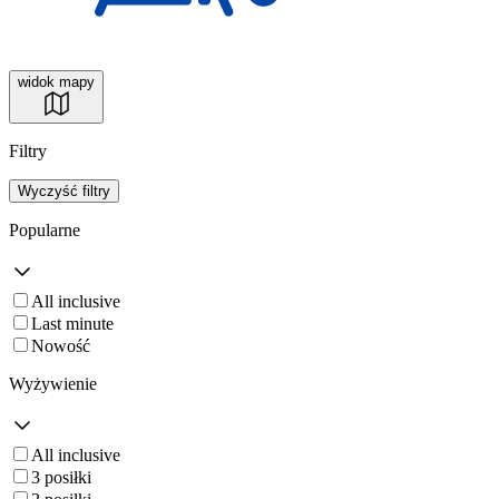
widok mapy
Filtry
Wyczyść filtry
Popularne
All inclusive
Last minute
Nowość
Wyżywienie
All inclusive
3 posiłki