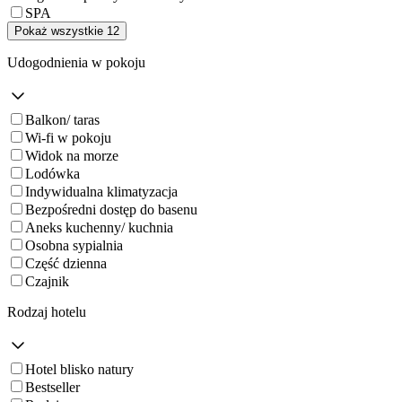
SPA
Pokaż wszystkie 12
Udogodnienia w pokoju
Balkon/ taras
Wi-fi w pokoju
Widok na morze
Lodówka
Indywidualna klimatyzacja
Bezpośredni dostęp do basenu
Aneks kuchenny/ kuchnia
Osobna sypialnia
Część dzienna
Czajnik
Rodzaj hotelu
Hotel blisko natury
Bestseller