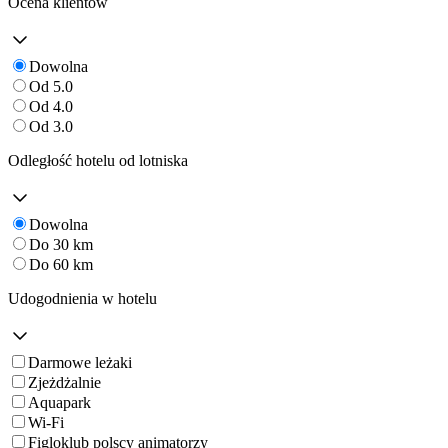
Ocena klientów
Dowolna
Od 5.0
Od 4.0
Od 3.0
Odległość hotelu od lotniska
Dowolna
Do 30 km
Do 60 km
Udogodnienia w hotelu
Darmowe leżaki
Zjeżdżalnie
Aquapark
Wi-Fi
Figloklub polscy animatorzy