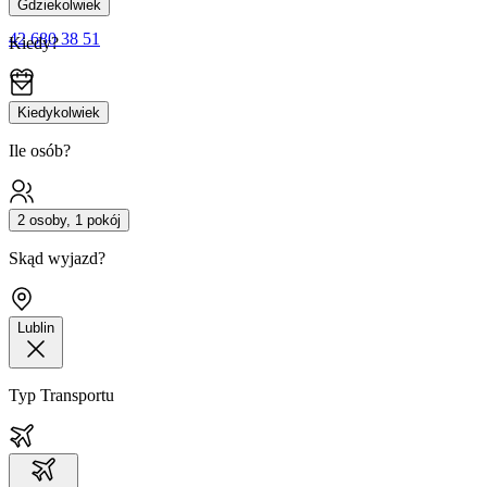
Gdziekolwiek
42 680 38 51
Kiedy?
Kiedykolwiek
Ile osób?
2 osoby, 1 pokój
Skąd wyjazd?
Lublin
Typ Transportu