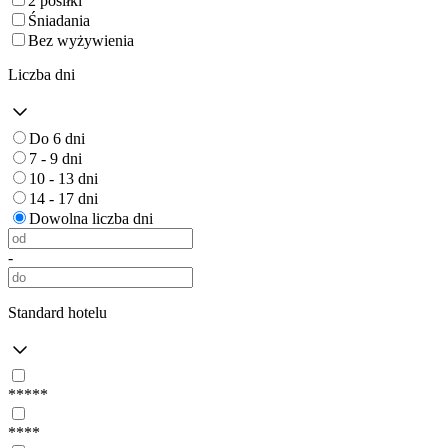
2 posiłki
Śniadania
Bez wyżywienia
Liczba dni
Do 6 dni
7 - 9 dni
10 - 13 dni
14 - 17 dni
Dowolna liczba dni
-
Standard hotelu
*****
****