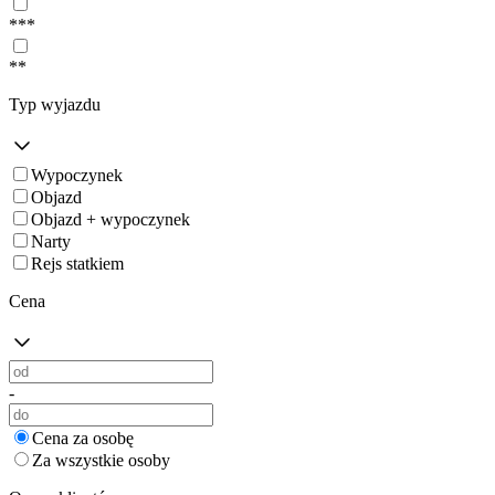
***
**
Typ wyjazdu
Wypoczynek
Objazd
Objazd + wypoczynek
Narty
Rejs statkiem
Cena
-
Cena za osobę
Za wszystkie osoby