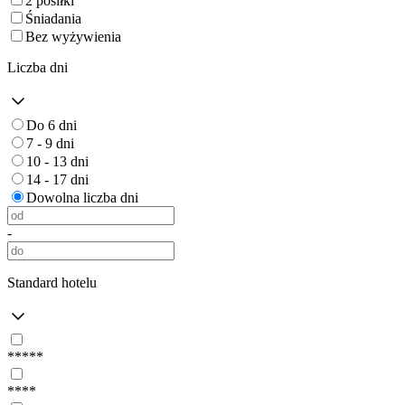
2 posiłki
Śniadania
Bez wyżywienia
Liczba dni
Do 6 dni
7 - 9 dni
10 - 13 dni
14 - 17 dni
Dowolna liczba dni
-
Standard hotelu
*****
****