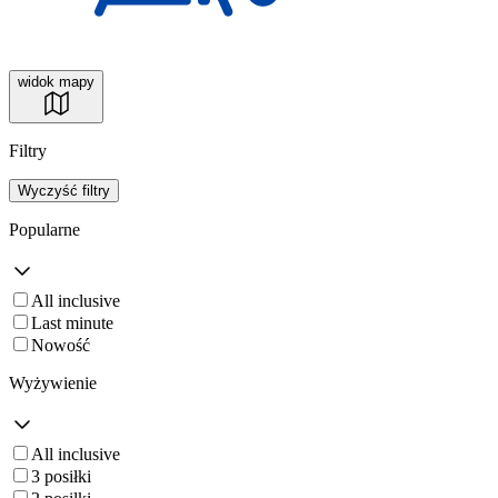
widok mapy
Filtry
Wyczyść filtry
Popularne
All inclusive
Last minute
Nowość
Wyżywienie
All inclusive
3 posiłki