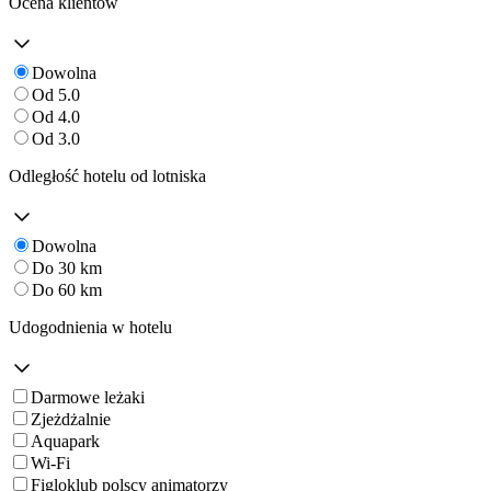
Ocena klientów
Dowolna
Od 5.0
Od 4.0
Od 3.0
Odległość hotelu od lotniska
Dowolna
Do 30 km
Do 60 km
Udogodnienia w hotelu
Darmowe leżaki
Zjeżdżalnie
Aquapark
Wi-Fi
Figloklub polscy animatorzy