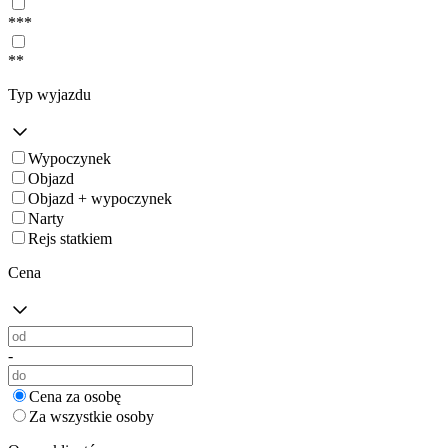
***
**
Typ wyjazdu
Wypoczynek
Objazd
Objazd + wypoczynek
Narty
Rejs statkiem
Cena
-
Cena za osobę
Za wszystkie osoby