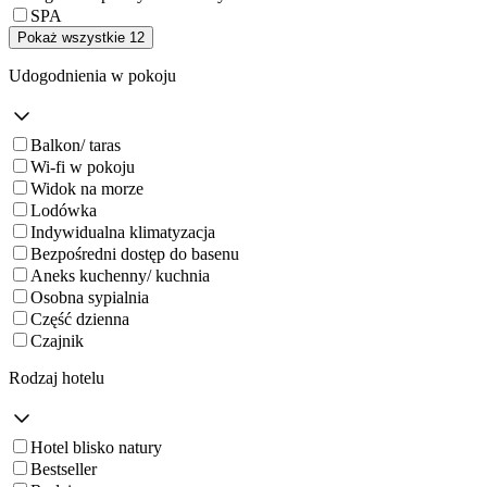
SPA
Pokaż wszystkie 12
Udogodnienia w pokoju
Balkon/ taras
Wi-fi w pokoju
Widok na morze
Lodówka
Indywidualna klimatyzacja
Bezpośredni dostęp do basenu
Aneks kuchenny/ kuchnia
Osobna sypialnia
Część dzienna
Czajnik
Rodzaj hotelu
Hotel blisko natury
Bestseller