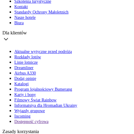
Szkolenia turystyczne
Kontakt
Standardy Ochrony Małoletnich
Nasze hotele
Biura
Dla klientów
Aktualne wytyczne przed podróżą
Rozkłady lotów
Linie lotnicze
Dreamliner
Airbus A330
Dodaj opinię
Katalogi
Program lojalnościowy Bumerang
Karty i bony
Filmowy Świat Rainbow
Informatsiya dla Hromadian Ukrainy
Wyjazdy grupowe
Incoming
Dostępność cyfrowa
Zasady korzystania