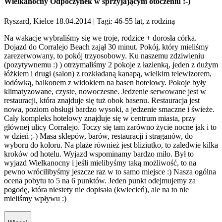
Wielkanocny Odpoczynek w sprzyjającym otoczeniu :-)
Ryszard, Kielce 18.04.2014
| Tagi: 46-55 lat, z rodziną
Na wakacje wybraliśmy się we troje, rodzice + dorosła córka.
Dojazd do Corralejo Beach zajął 30 minut. Pokój, który mieliśmy
zarezerwowany, to pokój trzyosobowy. Ku naszemu zdziwieniu
(pozytywnemu :) ) otrzymaliśmy 2 pokoje z łazienką, jeden z dużym
łóżkiem i drugi (salon) z rozkładaną kanapą, wielkim telewizorem,
lodówką, balkonem z widokiem na basen hotelowy. Pokoje były
klimatyzowane, czyste, nowoczesne. Jedzenie serwowane jest w
restauracji, która znajduje się tuż obok basenu. Restauracja jest
nowa, poziom obsługi bardzo wysoki, a jedzenie smaczne i świeże.
Cały kompleks hotelowy znajduje się w centrum miasta, przy
głównej ulicy Corralejo. Toczy się tam zarówno życie nocne jak i to
w dzień ;-) Masa sklepów, barów, restauracji i straganów, do
wyboru do koloru. Na plaże również jest bliziutko, to zaledwie kilka
kroków od hotelu. Wyjazd wspominamy bardzo miło. Był to
wyjazd Wielkanocny i jeśli mielibyśmy taką możliwość, to na
pewno wrócilibyśmy jeszcze raz w to samo miejsce :) Nasza ogólna
ocena pobytu to 5 na 6 punktów. Jeden punkt odejmujemy za
pogodę, która niestety nie dopisała (kwiecień), ale na to nie
mieliśmy wpływu :)