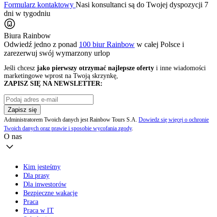
Formularz kontaktowy
Nasi konsultanci są do Twojej dyspozycji 7
dni w tygodniu
Biura Rainbow
Odwiedź jedno z ponad
100 biur Rainbow
w całej Polsce i
zarezerwuj swój
wymarzony urlop
Jeśli chcesz
jako pierwszy otrzymać najlepsze oferty
i inne wiadomości
marketingowe wprost na Twoją skrzynkę,
ZAPISZ SIĘ NA NEWSLETTER:
Zapisz się
Administratorem Twoich danych jest Rainbow Tours S.A.
Dowiedz się więcej o ochronie
Twoich danych oraz prawie i sposobie wycofania zgody
.
O nas
Kim jesteśmy
Dla prasy
Dla inwestorów
Bezpieczne wakacje
Praca
Praca w IT