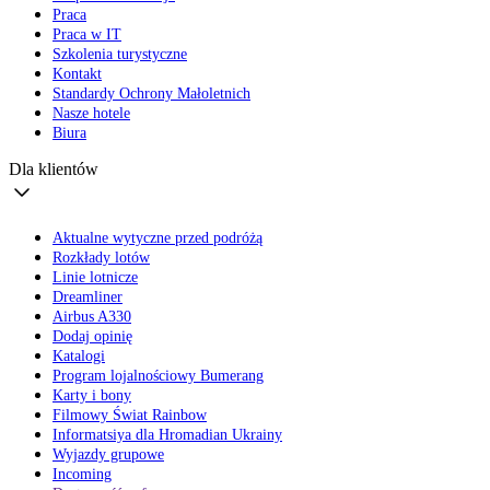
Praca
Praca w IT
Szkolenia turystyczne
Kontakt
Standardy Ochrony Małoletnich
Nasze hotele
Biura
Dla klientów
Aktualne wytyczne przed podróżą
Rozkłady lotów
Linie lotnicze
Dreamliner
Airbus A330
Dodaj opinię
Katalogi
Program lojalnościowy Bumerang
Karty i bony
Filmowy Świat Rainbow
Informatsiya dla Hromadian Ukrainy
Wyjazdy grupowe
Incoming