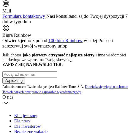
Mail
Formularz kontaktowy
Nasi konsultanci są do Twojej dyspozycji 7
dni w tygodniu
Biura Rainbow
Odwiedź jedno z ponad
100 biur Rainbow
w całej Polsce i
zarezerwuj swój
wymarzony urlop
Jeśli chcesz
jako pierwszy otrzymać najlepsze oferty
i inne wiadomości
marketingowe wprost na Twoją skrzynkę,
ZAPISZ SIĘ NA NEWSLETTER:
Zapisz się
Administratorem Twoich danych jest Rainbow Tours S.A.
Dowiedz się więcej o ochronie
Twoich danych oraz prawie i sposobie wycofania zgody
.
O nas
Kim jesteśmy
Dla prasy
Dla inwestorów
Bezpieczne wakacje