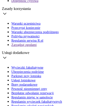
Dostępność cyfrowa
Zasady korzystania
Warunki uczestnictwa
Przeczytaj koniecznie
Warunki ubezpieczenia podróżnego
Polityka prywatności
Regulamin serwisu R.pl
Zarządzaj zgodami
Usługi dodatkowe
Wycieczki fakultatywne
Ubezpieczenia podróżne
Parkingi przy lotnisku
Usługi lotniskowe
Bony podarunkowe
Pewność niezmiennej ceny
Bezpłatne odwołanie rezerwacji
Regulamin miejsc w samolocie
Regulamin wycieczek fakultatywnych
Regulamin szkoleń narciarskich