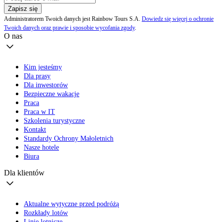
Zapisz się
Administratorem Twoich danych jest Rainbow Tours S.A.
Dowiedz się więcej o ochronie
Twoich danych oraz prawie i sposobie wycofania zgody
.
O nas
Kim jesteśmy
Dla prasy
Dla inwestorów
Bezpieczne wakacje
Praca
Praca w IT
Szkolenia turystyczne
Kontakt
Standardy Ochrony Małoletnich
Nasze hotele
Biura
Dla klientów
Aktualne wytyczne przed podróżą
Rozkłady lotów
Linie lotnicze