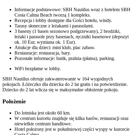
Informacje podstawowe: SBH Nautilus wraz z hotelem SBH
Costa Calma Beach tworzą 1 kompleks.
Recepcja i lobby dostępne dla Gości hotelu, windy.
Tarasy słoneczne z leżakami i parasolami.
3 baseny (1 basen sezonowo podgrzewany), 2 brodziki,
leżaki i parasole przy basenach, ręczniki basenowe (depozyt
ok. 10 Eur, wymiana ok. 1 Eur).
Atrakcje dla dzieci: mini klub, plac zabaw.
Restauracje: restauracja, bary.
Pozostałe informacje: butik, pralnia (płatna), parking.
WiFi bezpłatne w lobby.
SBH Nautilus oferuje zakwaterowanie w 164 wygodnych
pokojach. Łóżeczko dla dziecka do 2 lat gratis i na potwierdzenie.
Dziecko do 2 lat wlicza się w maksymalne obłożenie pokoju.
Położenie
Do lotniska jest około 60 km.
W centrum kurortu znajduje się kilka barów, restauracji oraz
niewielkie centrum handlowe.
Hotel położony jest w południowej części wyspy w kurorcie
Costa Calma.