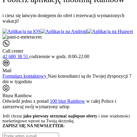
i ciesz się łatwym dostępem do ofert i rezerwacji wymarzonych
wakacji!
Call center
42 680 38 51
codziennie
w godz. 8:00-22:00
Mail
Formularz kontaktowy
Nasi konsultanci są do Twojej dyspozycji 7
dni w tygodniu
Biura Rainbow
Odwiedź jedno z ponad
100 biur Rainbow
w całej Polsce i
zarezerwuj swój
wymarzony urlop
Jeśli chcesz
jako pierwszy otrzymać najlepsze oferty
i inne wiadomości
marketingowe wprost na Twoją skrzynkę,
ZAPISZ SIĘ NA NEWSLETTER: