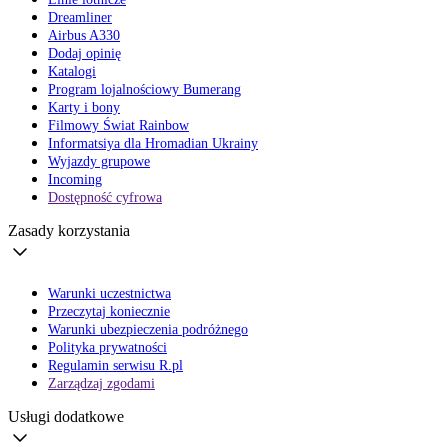
Dreamliner
Airbus A330
Dodaj opinię
Katalogi
Program lojalnościowy Bumerang
Karty i bony
Filmowy Świat Rainbow
Informatsiya dla Hromadian Ukrainy
Wyjazdy grupowe
Incoming
Dostępność cyfrowa
Zasady korzystania
Warunki uczestnictwa
Przeczytaj koniecznie
Warunki ubezpieczenia podróżnego
Polityka prywatności
Regulamin serwisu R.pl
Zarządzaj zgodami
Usługi dodatkowe