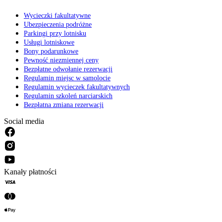
Wycieczki fakultatywne
Ubezpieczenia podróżne
Parkingi przy lotnisku
Usługi lotniskowe
Bony podarunkowe
Pewność niezmiennej ceny
Bezpłatne odwołanie rezerwacji
Regulamin miejsc w samolocie
Regulamin wycieczek fakultatywnych
Regulamin szkoleń narciarskich
Bezpłatna zmiana rezerwacji
Social media
Kanały płatności