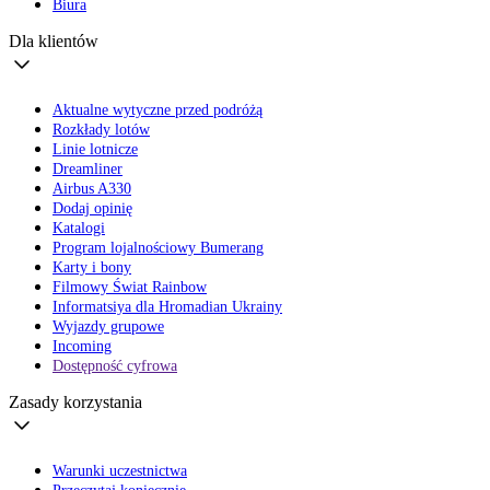
Biura
Dla klientów
Aktualne wytyczne przed podróżą
Rozkłady lotów
Linie lotnicze
Dreamliner
Airbus A330
Dodaj opinię
Katalogi
Program lojalnościowy Bumerang
Karty i bony
Filmowy Świat Rainbow
Informatsiya dla Hromadian Ukrainy
Wyjazdy grupowe
Incoming
Dostępność cyfrowa
Zasady korzystania
Warunki uczestnictwa