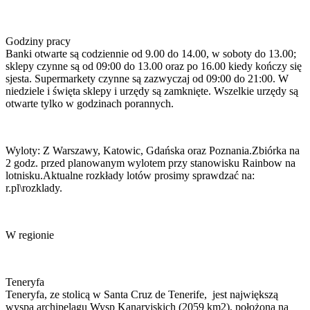
Godziny pracy
Banki otwarte są codziennie od 9.00 do 14.00, w soboty do 13.00;
sklepy czynne są od 09:00 do 13.00 oraz po 16.00 kiedy kończy się
sjesta. Supermarkety czynne są zazwyczaj od 09:00 do 21:00. W
niedziele i święta sklepy i urzędy są zamknięte. Wszelkie urzędy są
otwarte tylko w godzinach porannych.
Wyloty: Z Warszawy, Katowic, Gdańska oraz Poznania.Zbiórka na
2 godz. przed planowanym wylotem przy stanowisku Rainbow na
lotnisku.Aktualne rozkłady lotów prosimy sprawdzać na:
r.pl\rozklady.
W regionie
Teneryfa
Teneryfa, ze stolicą w Santa Cruz de Tenerife, jest największą
wyspą archipelagu Wysp Kanaryjskich (2059 km2), położoną na