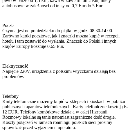
piwo w barze od 1,5 Eur, kawa w kawiarni od 2 Eur, bilety
autobusowe w zależności od trasy od 0,7 Eur do 5 Eur.
Poczta
Czynna jest od poniedziałku do piątku w godz. 08.30-14.00.
Zarówno kartki pocztowe, jak i znaczki można kupić w recepcji
hotelu i tam zostawić do wysłania. Znaczek do Polski i innych
krajów Europy kosztuje 0,65 Eur.
Elektryczność
Napięcie 220V, urządzenia z polskimi wtyczkami działają bez
problemów.
Telefony
Karty telefoniczne możemy kupić w sklepach i kioskach w pobliżu
publicznych aparatów telefonicznych. Karty telefoniczne kosztują 6-
12 EUR. Telefony komórkowe działają w całej Hiszpanii.
Rozmowy lokalne są tanie natomiast zagraniczne dość drogie.
Koszty połączeń w ramach roamingu polskich sieci prosimy
sprawdzać przed wyjazdem u operatora.