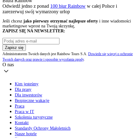
Biura Rainbow
Odwiedź jedno z ponad
100 biur Rainbow
w całej Polsce i
zarezerwuj swój
wymarzony urlop
Jeśli chcesz
jako pierwszy otrzymać najlepsze oferty
i inne wiadomości
marketingowe wprost na Twoją skrzynkę,
ZAPISZ SIĘ NA NEWSLETTER:
Zapisz się
Administratorem Twoich danych jest Rainbow Tours S.A.
Dowiedz się więcej o ochronie
Twoich danych oraz prawie i sposobie wycofania zgody
.
O nas
Kim jesteśmy
Dla prasy
Dla inwestorów
Bezpieczne wakacje
Praca
Praca w IT
Szkolenia turystyczne
Kontakt
Standardy Ochrony Małoletnich
Nasze hotele