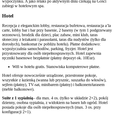
wypoczynku. A jako relaks po aktywnym dniu czekają na Gości
zabiegi w hotelowym spa.
Hotel
Recepcja z eleganckim lobby, restauracja bufetowa, restauracja a’la
carte, lobby bar i bar przy basenie, 2 baseny (w tym 1 podgrzewany
sezonowo), brodzik dla dzieci, plac zabaw, mini klub, taras
słoneczny z leżakami i parasolami, taras dla nudystów (tylko dla
dorosłych), bankomat (w pobliżu hotelu). Płatne dodatkowo:
wypożyczalnia samochodów, parking, fryzjer. Hotel jest
przystosowany dla osób niepełnosprawnych. Hotel zapewnia
ręczniki basenowe bezpłatnie (płatny depozyt ok. 10Eur).
Wifi w hotelu gratis. Stanowiska komputerowe płatne.
Hotel oferuje nowocześnie urządzone, przestronne pokoje,
wszystkie z łazienką (wanna lub prysznic, suszarka do włosów),
sejfem (płatny), TV-sat, minibarem (płatny) i balkonem/tarasem
(meble balkonowe).
Suite z 1 sypialnią
– dla max. 4 os. (tylko w układzie 2+2), pokój
dzienny, osobna sypialnia, z widokiem na basen lub ogród. Hotel
posiada pokoje dla osób niepełnosprawnych (max. 3 os. przy
konfiguracji 2+1).