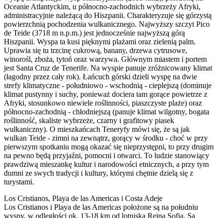
Oceanie Atlantyckim, u północno-zachodnich wybrzeży Afryki,
administracyjnie należącą do Hiszpanii. Charakteryzuje się górzystą
powierzchnią pochodzenia wulkanicznego. Najwyższy szczyt Pico
de Teide (3718 m n.p.m.) jest jednocześnie najwyższą górą
Hiszpanii. Wyspa ta kusi pięknymi plażami oraz zielenią palm.
Uprawia się tu trzcinę cukrową, banany, drzewa cytrusowe,
winorośl, zboża, tytoń oraz warzywa. Głównym miastem i portem
jest Santa Cruz de Tenerife. Na wyspie panuje zróżnicowany klimat
(łagodny przez cały rok). Łańcuch górski dzieli wyspę na dwie
strefy klimatyczne - południowo - wschodnią - cieplejszą (dominuje
klimat pustynny i suchy, ponieważ dociera tam gorące powietrze z
Afryki, stosunkowo niewiele roślinności, piaszczyste plaże) oraz
północno-zachodnią - chłodniejszą (panuje klimat wilgotny, bogata
roślinność, skaliste wybrzeże, czarny i grafitowy piasek
wulkaniczny). O mieszkańcach Teneryfy mówi się, że są jak
wulkan Teide - zimni na zewnątrz, gorący w środku - choć w przy
pierwszym spotkaniu mogą okazać się nieprzystępni, to przy drugim
na pewno będą przyjaźni, pomocni i otwarci. To ludzie stanowiący
prawdziwą mieszankę kultur i narodowości etnicznych, a przy tym
dumni ze swych tradycji i kultury, którymi chętnie dzielą się z
turystami.
Los Cristianos, Playa de las Americas i Costa Adeje
Los Cristianos i Playa de las Americas położone są na południu
wyspy, w odległości ok. 13-18 km od lotniska Reina Sofia. Są