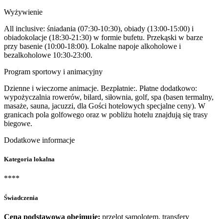
Wyżywienie
All inclusive: śniadania (07:30-10:30), obiady (13:00-15:00) i
obiadokolacje (18:30-21:30) w formie bufetu. Przekąski w barze
przy basenie (10:00-18:00). Lokalne napoje alkoholowe i
bezalkoholowe 10:30-23:00.
Program sportowy i animacyjny
Dzienne i wieczorne animacje. Bezpłatnie:. Płatne dodatkowo:
wypożyczalnia rowerów, bilard, siłownia, golf, spa (basen termalny,
masaże, sauna, jacuzzi, dla Gości hotelowych specjalne ceny). W
granicach pola golfowego oraz w pobliżu hotelu znajdują się trasy
biegowe.
Dodatkowe informacje
Kategoria lokalna
****
Świadczenia
Cena podstawowa obejmuje:
przelot samolotem, transfery