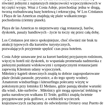
również jednymi z najstarszych miejscowości wypoczynkowych w
tej części wyspy. Wraz z Costa Adeje, przechodząc jedna w drugą,
tworzą rozbudowaną bazę hotelową i rekreacyjną. W Los Cristianos
i Playa de las Americas znajdują się plaże wulkanicznego
pochodzenia (ciemny piasek).
Playa de las Americas to nieprzerwany ciąg restauracji, barów,
dyskotek, pasaży handlowych - życie tu toczy się przez całą dobę.
Los Cristianos jest nieco spokojniejsze, choć również nie brak tu
atrakcji typowych dla kurortów turystycznych,
pozwalających przyjemnie spędzić czas poza hotelem.
Costa Adeje uznawane jest za kurort bardziej przyjaznym rodzinom,
więcej tu hoteli niż dyskotek, to wspaniała promenada nadmorska z
pieknymi punktami widokowymi i sympatycznymi restauracjami
zapewnią Klientom udany wypoczynek.
Miłośnicy kąpieli słonecznych znajdą tu dobrze zagospodarowane
plaże (leżaki parasole, prysznice, a do tego sporty wodne).
Amatorom windsurfingu i kitesurfingu polecamy wizytę w
położonym przy lotnisku El Medano, gdzie panują idealne warunki
dla wind-, kite-surferów . Miłośnicy gór mogą uprawiać trekking w
parku narodowym wulkanu El Teide, golfiści znajdą świetnie
przygotowane pola golfowe, a wielbicieli wycieczek
krajoznawczych zachęcamy do odwiedzenia Orotavy oraz Puerto de