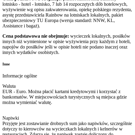
lotnisko - hotel - lotnisko, 7 lub 14 rozpoczętych dób hotelowych,
wyżywienie wg opisu zakwaterowania, opiekę polskiego rezydenta,
asystę przedstawiciela Rainbow na lotniskach lokalnych, pakiet
ubezpieczeniowy TU Europa (wersja standard: NNW, KL,
Assistance i bagaż).
Cena podstawowa nie obejmuje:
wycieczek lokalnych, posiłków
innych niż wymienione w opisie wyżywienia przy każdym z hoteli,
napojów do posiłków jeśli w opisie hoteli nie podano inaczej oraz
innych wydatków osobistych.
Inne
Informacje ogólne
Waluta
EUR - Euro. Można płacić kartami kredytowymi i korzystać z
bankomatów. W miejscowościach turystycznych są miejsca gdzie
można wymieniać walutę.
Napiwki
Przyjęte jest zostawianie drobnych sum jako napiwków, szczególnie
dotyczy to kierowców na wycieczkach lokalnych i kelnerów w
restauracjach. Zdarza się, że napiwek zostaje doliczony do