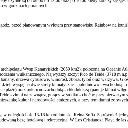
lepy czynne są od 09:00 do 13.00 oraz po 16.00 kiedy kończy się sjes
ylko w godzinach porannych.
godz. przed planowanym wylotem przy stanowisku Rainbow na lotnisku
pą archipelagu Wysp Kanaryjskich (2059 km2), położoną na Oceanie At
chodzenia wulkanicznego. Najwyższy szczyt Pico de Teide (3718 m n.p.
ą, banany, drzewa cytrusowe, winorośl, zboża, tytoń oraz warzywa. Gł
 dzieli wyspę na dwie strefy klimatyczne - południowo - wschodnią - c
te plaże) oraz północno-zachodnią - chłodniejszą (panuje klimat wilgot
eide - zimni na zewnątrz, gorący w środku - choć w przy pierwszym s
eszankę kultur i narodowości etnicznych, a przy tym dumni ze swych tra
py, w odległości ok. 13-18 km od lotniska Reina Sofia. Są również je
dowaną bazę hotelową i rekreacyjną. W Los Cristianos i Playa de las