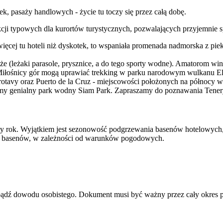
ek, pasaży handlowych - życie tu toczy się przez całą dobę.
rakcji typowych dla kurortów turystycznych, pozwalających przyjemnie 
 więcej tu hoteli niż dyskotek, to wspaniała promenada nadmorska z 
że (leżaki parasole, prysznice, a do tego sporty wodne). Amatorom wi
 Miłośnicy gór mogą uprawiać trekking w parku narodowym wulkanu El 
tavy oraz Puerto de la Cruz - miejscowości położonych na północy w
y genialny park wodny Siam Park. Zapraszamy do poznawania Tener
 rok. Wyjątkiem jest sezonowość podgrzewania basenów hotelowych, k
ia basenów, w zależności od warunków pogodowych.
u bądź dowodu osobistego. Dokument musi być ważny przez cały okres 