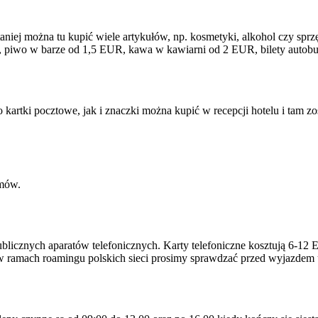
iej można tu kupić wiele artykułów, np. kosmetyki, alkohol czy sprz
UR, piwo w barze od 1,5 EUR, kawa w kawiarni od 2 EUR, bilety auto
kartki pocztowe, jak i znaczki można kupić w recepcji hotelu i tam z
emów.
ublicznych aparatów telefonicznych. Karty telefoniczne kosztują 6-1
ń w ramach roamingu polskich sieci prosimy sprawdzać przed wyjazdem 