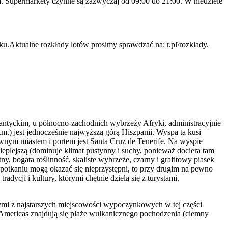
ta. Supermarkety czynne są zazwyczaj od 09:00 do 21:00. W niedziele
.Aktualne rozkłady lotów prosimy sprawdzać na: r.pl\rozklady.
lantyckim, u północno-zachodnich wybrzeży Afryki, administracyjnie
m.) jest jednocześnie najwyższą górą Hiszpanii. Wyspa ta kusi
ównym miastem i portem jest Santa Cruz de Tenerife. Na wyspie
ieplejszą (dominuje klimat pustynny i suchy, ponieważ dociera tam
ny, bogata roślinność, skaliste wybrzeże, czarny i grafitowy piasek
potkaniu mogą okazać się nieprzystępni, to przy drugim na pewno
dycji i kultury, którymi chętnie dzielą się z turystami.
dnymi z najstarszych miejscowości wypoczynkowych w tej części
 Americas znajdują się plaże wulkanicznego pochodzenia (ciemny