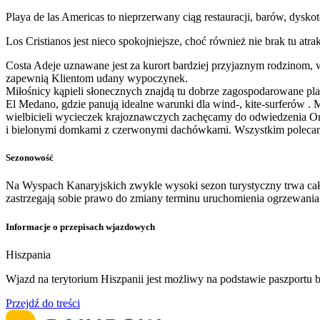
Playa de las Americas to nieprzerwany ciąg restauracji, barów, dyskot
Los Cristianos jest nieco spokojniejsze, choć również nie brak tu at
Costa Adeje uznawane jest za kurort bardziej przyjaznym rodzinom,
zapewnią Klientom udany wypoczynek.
Miłośnicy kąpieli słonecznych znajdą tu dobrze zagospodarowane pla
El Medano, gdzie panują idealne warunki dla wind-, kite-surferów .
wielbicieli wycieczek krajoznawczych zachęcamy do odwiedzenia Oro
i bielonymi domkami z czerwonymi dachówkami. Wszystkim polecam
Sezonowość
Na Wyspach Kanaryjskich zwykle wysoki sezon turystyczny trwa cały
zastrzegają sobie prawo do zmiany terminu uruchomienia ogrzewan
Informacje o przepisach wjazdowych
Hiszpania
​Wjazd na terytorium Hiszpanii jest możliwy na podstawie paszport
Przejdź do treści