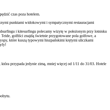
spędzić czas poza hotelem.
pieknymi punktami widokowymi i sympatycznymi restauracjami
ndsurfingu i kitesurfingu polecamy wizytę w położonym przy lotnisku
Teide, golfiści znajdą świetnie przygotowane pola golfowe, a
yspy, które kuszą typowymi hiszpańskimi krętymi uliczkami
yfy!
tóra przypada jedynie zimą, mniej więcej od 1/11 do 31/03. Hotele
pobytu.