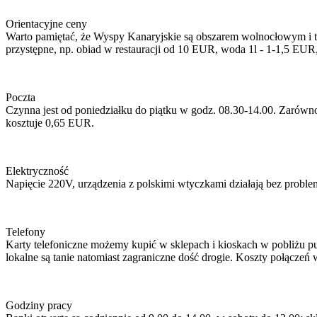
Orientacyjne ceny
Warto pamiętać, że Wyspy Kanaryjskie są obszarem wolnocłowym i tan
przystępne, np. obiad w restauracji od 10 EUR, woda 1l - 1-1,5 E
Poczta
Czynna jest od poniedziałku do piątku w godz. 08.30-14.00. Zarówno 
kosztuje 0,65 EUR.
Elektryczność
Napięcie 220V, urządzenia z polskimi wtyczkami działają bez probl
Telefony
Karty telefoniczne możemy kupić w sklepach i kioskach w pobliżu p
lokalne są tanie natomiast zagraniczne dość drogie. Koszty połącze
Godziny pracy