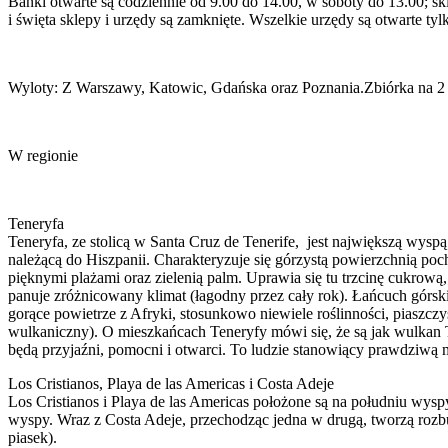
Banki otwarte są codziennie od 9.00 do 14.00, w soboty do 13.00; sk
i święta sklepy i urzędy są zamknięte. Wszelkie urzędy są otwarte t
Wyloty: Z Warszawy, Katowic, Gdańska oraz Poznania.Zbiórka na 2 
W regionie
Teneryfa
Teneryfa, ze stolicą w Santa Cruz de Tenerife, jest największą wys
należącą do Hiszpanii. Charakteryzuje się górzystą powierzchnią po
pięknymi plażami oraz zielenią palm. Uprawia się tu trzcinę cukrow
panuje zróżnicowany klimat (łagodny przez cały rok). Łańcuch górski
gorące powietrze z Afryki, stosunkowo niewiele roślinności, piaszczys
wulkaniczny). O mieszkańcach Teneryfy mówi się, że są jak wulkan T
będą przyjaźni, pomocni i otwarci. To ludzie stanowiący prawdziwą mi
Los Cristianos, Playa de las Americas i Costa Adeje
Los Cristianos i Playa de las Americas położone są na południu wys
wyspy. Wraz z Costa Adeje, przechodząc jedna w drugą, tworzą rozbu
piasek).