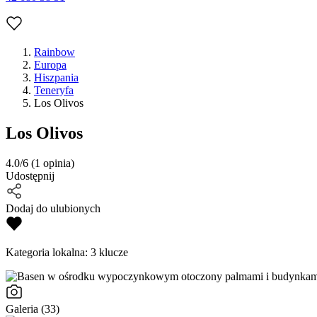
Rainbow
Europa
Hiszpania
Teneryfa
Los Olivos
Los Olivos
4.0/6
(1 opinia)
Udostępnij
Dodaj do ulubionych
Kategoria lokalna:
3 klucze
Galeria (33)