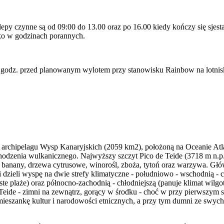
lepy czynne są od 09:00 do 13.00 oraz po 16.00 kiedy kończy się sjes
ylko w godzinach porannych.
godz. przed planowanym wylotem przy stanowisku Rainbow na lotnisku
pą archipelagu Wysp Kanaryjskich (2059 km2), położoną na Oceanie At
chodzenia wulkanicznego. Najwyższy szczyt Pico de Teide (3718 m n.p.
ą, banany, drzewa cytrusowe, winorośl, zboża, tytoń oraz warzywa. Gł
 dzieli wyspę na dwie strefy klimatyczne - południowo - wschodnią - c
te plaże) oraz północno-zachodnią - chłodniejszą (panuje klimat wilgot
eide - zimni na zewnątrz, gorący w środku - choć w przy pierwszym s
eszankę kultur i narodowości etnicznych, a przy tym dumni ze swych tra