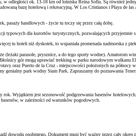
py, w odległości ok. 13-18 km od lotniska Reina Sofia. Są również je
dowaną bazę hotelową i rekreacyjną. W Los Cristianos i Playa de las
ek, pasaży handlowych - życie tu toczy się przez całą dobę.
rakcji typowych dla kurortów turystycznych, pozwalających przyjemnie 
 więcej tu hoteli niż dyskotek, to wspaniała promenada nadmorska z 
że (leżaki parasole, prysznice, a do tego sporty wodne). Amatorom wi
 Miłośnicy gór mogą uprawiać trekking w parku narodowym wulkanu El 
tavy oraz Puerto de la Cruz - miejscowości położonych na północy w
y genialny park wodny Siam Park. Zapraszamy do poznawania Tener
 rok. Wyjątkiem jest sezonowość podgrzewania basenów hotelowych, k
ia basenów, w zależności od warunków pogodowych.
u bądź dowodu osobistego. Dokument musi być ważny przez cały okres 