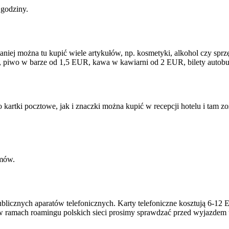
 godziny.
iej można tu kupić wiele artykułów, np. kosmetyki, alkohol czy sprz
UR, piwo w barze od 1,5 EUR, kawa w kawiarni od 2 EUR, bilety auto
kartki pocztowe, jak i znaczki można kupić w recepcji hotelu i tam z
emów.
ublicznych aparatów telefonicznych. Karty telefoniczne kosztują 6-1
ń w ramach roamingu polskich sieci prosimy sprawdzać przed wyjazdem 