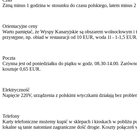
Zimą minus 1 godzina w stosunku do czasu polskiego, latem minus 2
Orientacyjne ceny
Warto pamiętać, że Wyspy Kanaryjskie są obszarem wolnocłowym i tan
przystępne, np. obiad w restauracji od 10 EUR, woda 1l - 1-1,5 E
Poczta
Czynna jest od poniedziałku do piątku w godz. 08.30-14.00. Zarówno 
kosztuje 0,65 EUR.
Elektryczność
Napięcie 220V, urządzenia z polskimi wtyczkami działają bez probl
Telefony
Karty telefoniczne możemy kupić w sklepach i kioskach w pobliżu p
lokalne są tanie natomiast zagraniczne dość drogie. Koszty połącze