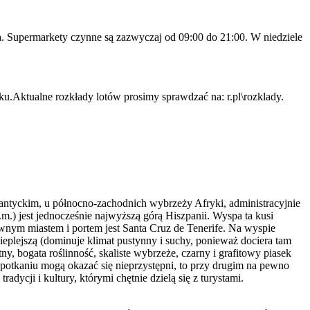
ta. Supermarkety czynne są zazwyczaj od 09:00 do 21:00. W niedziele
.Aktualne rozkłady lotów prosimy sprawdzać na: r.pl\rozklady.
lantyckim, u północno-zachodnich wybrzeży Afryki, administracyjnie
m.) jest jednocześnie najwyższą górą Hiszpanii. Wyspa ta kusi
ównym miastem i portem jest Santa Cruz de Tenerife. Na wyspie
ieplejszą (dominuje klimat pustynny i suchy, ponieważ dociera tam
ny, bogata roślinność, skaliste wybrzeże, czarny i grafitowy piasek
potkaniu mogą okazać się nieprzystępni, to przy drugim na pewno
dycji i kultury, którymi chętnie dzielą się z turystami.