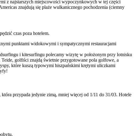
dnymi z najstarszych miejscowości wypoczynkowych w tej części
 Americas znajdują się plaże wulkanicznego pochodzenia (ciemny
spędzić czas poza hotelem.
pieknymi punktami widokowymi i sympatycznymi restauracjami
ndsurfingu i kitesurfingu polecamy wizytę w położonym przy lotnisku
Teide, golfiści znajdą świetnie przygotowane pola golfowe, a
yspy, które kuszą typowymi hiszpańskimi krętymi uliczkami
yfy!
tóra przypada jedynie zimą, mniej więcej od 1/11 do 31/03. Hotele
pobytu.