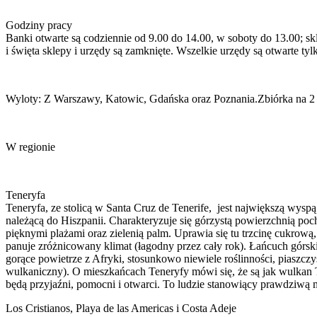
Godziny pracy
Banki otwarte są codziennie od 9.00 do 14.00, w soboty do 13.00; sk
i święta sklepy i urzędy są zamknięte. Wszelkie urzędy są otwarte t
Wyloty: Z Warszawy, Katowic, Gdańska oraz Poznania.Zbiórka na 2 
W regionie
Teneryfa
Teneryfa, ze stolicą w Santa Cruz de Tenerife, jest największą wys
należącą do Hiszpanii. Charakteryzuje się górzystą powierzchnią po
pięknymi plażami oraz zielenią palm. Uprawia się tu trzcinę cukrow
panuje zróżnicowany klimat (łagodny przez cały rok). Łańcuch górski
gorące powietrze z Afryki, stosunkowo niewiele roślinności, piaszczys
wulkaniczny). O mieszkańcach Teneryfy mówi się, że są jak wulkan T
będą przyjaźni, pomocni i otwarci. To ludzie stanowiący prawdziwą mi
Los Cristianos, Playa de las Americas i Costa Adeje