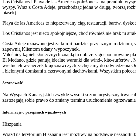
Los Cristianos i Playa de las Americas położone są na południu wys
wyspy. Wraz z Costa Adeje, przechodząc jedna w drugą, tworzą rozbu
piasek).
Playa de las Americas to nieprzerwany ciąg restauracji, barów, dyskot
Los Cristianos jest nieco spokojniejsze, choć również nie brak tu at
Costa Adeje uznawane jest za kurort bardziej przyjaznym rodzinom,
zapewnią Klientom udany wypoczynek.
Miłośnicy kąpieli słonecznych znajdą tu dobrze zagospodarowane pla
El Medano, gdzie panują idealne warunki dla wind-, kite-surferów .
wielbicieli wycieczek krajoznawczych zachęcamy do odwiedzenia Oro
i bielonymi domkami z czerwonymi dachówkami. Wszystkim polecam
Sezonowość
Na Wyspach Kanaryjskich zwykle wysoki sezon turystyczny trwa cały
zastrzegają sobie prawo do zmiany terminu uruchomienia ogrzewan
Informacje o przepisach wjazdowych
Hiszpania
​Wjazd na terytorium Hiszpanii jest możliwy na podstawie paszport