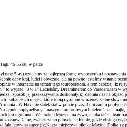
 Tagi: 46-55 lat, w parze
ł nasz 5 -ty) uznajemy za najlepszą formę wypoczynku i poznawania ś
ębnie dany kraj, ludzi i obyczaje, ale na pewno jesteśmy wstanie oceni
inie w internecie na tematr tego touroperatora, a tym bardziej, iż rejs
" to wyjazd "3 w 1" Lecieliśmy Dreamlinerem do Varadero,tam w wybr
iedza i sposób jej przekazywania doskonały:):) Zabrała nas na objazd 
kich- kubańskich miejsc, które robią ogromne wrażenie, żadne słowa n
rmonia . W Havanie statek stał w porcie przez 3 dni zanim popłyneli
 Następnie popłynelismy " naszym komfortowym hotelem" na Jamajkę .
h jest ogromna ilość atrakcji.Muzyka na żywo, nauka tańca, teatr ba
ardzo zauważalne, zwłaszcza po pobycie na Kubie, gdzie obsługa wyk
fakultatywna super:):):)Nasza miejscowa pilotka Maxine (Polka ) z po