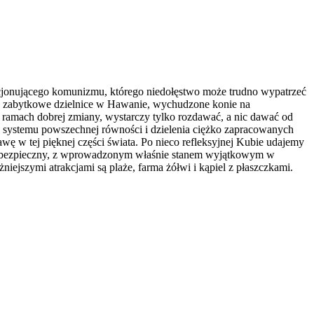
nkcjonującego komunizmu, którego niedołęstwo może trudno wypatrzeć
 się zabytkowe dzielnice w Hawanie, wychudzone konie na
 w ramach dobrej zmiany, wystarczy tylko rozdawać, a nic dawać od
u, systemu powszechnej równości i dzielenia ciężko zapracowanych
wę w tej pięknej części świata. Po nieco refleksyjnej Kubie udajemy
ej niebezpieczny, z wprowadzonym właśnie stanem wyjątkowym w
niejszymi atrakcjami są plaże, farma żółwi i kąpiel z płaszczkami.