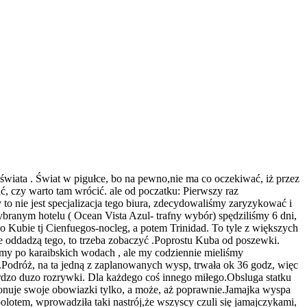
wiata . Świat w pigułce, bo na pewno,nie ma co oczekiwać, iż przez
ć, czy warto tam wrócić. ale od poczatku: Pierwszy raz
y to nie jest specjalizacja tego biura, zdecydowaliśmy zaryzykować i
anym hotelu ( Ocean Vista Azul- trafny wybór) spędziliśmy 6 dni,
po Kubie tj Cienfuegos-nocleg, a potem Trinidad. To tyle z większych
ie oddadzą tego, to trzeba zobaczyć .Poprostu Kuba od poszewki.
śmy po karaibskich wodach , ale my codziennie mieliśmy
Podróż, na ta jedną z zaplanowanych wysp, trwała ok 36 godz, więc
rdzo duzo rozrywki. Dla każdego coś innego miłego.Obsluga statku
onuje swoje obowiazki tylko, a może, aż poprawnie.Jamajka wyspa
lotem, wprowadziła taki nastrój,że wszyscy czuli się jamajczykami,