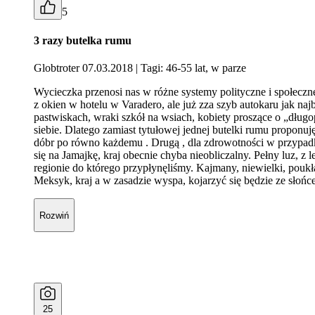
5
3 razy butelka rumu
Globtroter 07.03.2018
| Tagi: 46-55 lat, w parze
Wycieczka przenosi nas w różne systemy polityczne i społecz
z okien w hotelu w Varadero, ale już zza szyb autokaru jak n
pastwiskach, wraki szkół na wsiach, kobiety proszące o „długo
siebie. Dlatego zamiast tytułowej jednej butelki rumu propon
dóbr po równo każdemu . Drugą , dla zdrowotności w przypadku
się na Jamajkę, kraj obecnie chyba nieobliczalny. Pełny luz,
regionie do którego przypłynęliśmy. Kajmany, niewielki, poukła
Meksyk, kraj a w zasadzie wyspa, kojarzyć się będzie ze słońc
Rozwiń
25