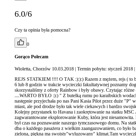
6.0/6
Czy ta opinia była pomocna?
0
Gorąco Polecam
Wioletta, Chorzów 10.03.2018
| Termin pobytu: styczeń 2018
|
REJS STATKIEM !!!! O TAK :):):) Razem z mężem, rejs ( to by
6 lub 8 godzin w trakcie wycieczki fakultatywnej poznamy dogł
skorzystaliśmy z oferty Rainbow i były obawy. Czytając różne op
....WARTO BYŁO :):) " Z butelką rumu po karaibskich wodach 
następnie przyjechała po nas Pani Kasia Pilot przez duże "P" w
miast, ale pod drodze było tak wiele ciekawych i bardzo swojs
Kolejny przystanek to Havana i zaokrętowanie na statku MSC A
zagwarantowane eksplorowanie Kuby, która jest niesamowita.
był czas na poznawanie naszego tymczasowego domu. Na statkac
dba o każdego pasażera z wielkim zaangazowaniem, co było b
zielona, piękna ma swoisty"wyluzowany" klimat.Tam wycieczka 