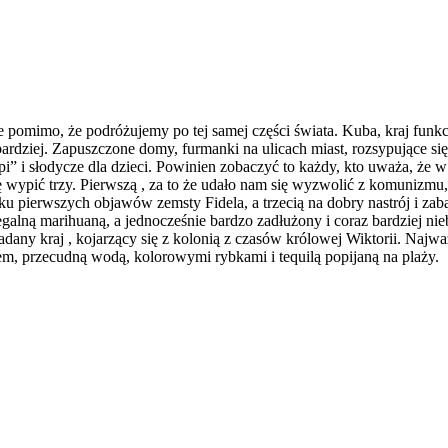
ne pomimo, że podróżujemy po tej samej części świata. Kuba, kraj fu
ajbardziej. Zapuszczone domy, furmanki na ulicach miast, rozsypujące
pi” i słodycze dla dzieci. Powinien zobaczyć to każdy, kto uważa, że
uję wypić trzy. Pierwszą , za to że udało nam się wyzwolić z komunizm
 pierwszych objawów zemsty Fidela, a trzecią na dobry nastrój i zaba
 z legalną marihuaną, a jednocześnie bardzo zadłużony i coraz bardzi
dany kraj , kojarzący się z kolonią z czasów królowej Wiktorii. Najważ
em, przecudną wodą, kolorowymi rybkami i tequilą popijaną na plaży.