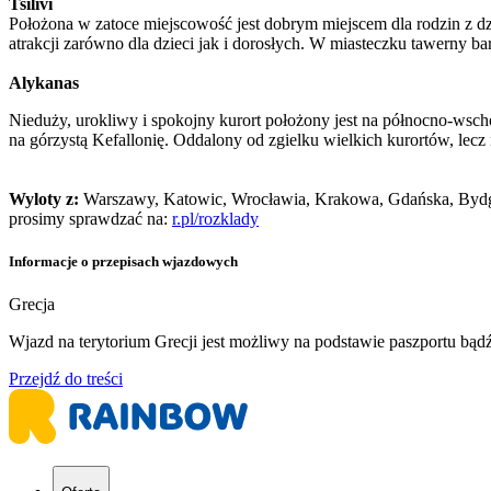
Tsilivi
Położona w zatoce miejscowość jest dobrym miejscem dla rodzin z dzi
atrakcji zarówno dla dzieci jak i dorosłych. W miasteczku tawerny b
Alykanas
Nieduży, urokliwy i spokojny kurort położony jest na północno-wsch
na górzystą Kefallonię. Oddalony od zgielku wielkich kurortów, lec
Wyloty z:
Warszawy, Katowic, Wrocławia, Krakowa, Gdańska, Bydgos
prosimy sprawdzać na:
r.pl/rozklady
Informacje o przepisach wjazdowych
Grecja
Wjazd na terytorium Grecji jest możliwy na podstawie paszportu bą
Przejdź do treści