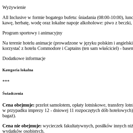
Wyżywienie
All Inclusive w formie bogatego bufetu: śniadania (08:00-10:00), lun
kawę, herbatę, wodę oraz lokalne napoje alkoholowe: piwo z beczki,
Program sportowy i animacyjny
Na terenie hotelu animacje (prowadzone w języku polskim i angielsk
korzystać z hotelu Commodore i Captains (ten sam właściciel) - basen 
Dodatkowe informacje
Kategoria lokalna
***
Świadczenia
Cena obejmuje:
przelot samolotem, opłaty lotniskowe, transfery lot
w przypadku imprezy 12 - dniowej 11 rozpoczętych dób hotelowych)
bagaż).
Cena nie obejmuje:
wycieczek fakultatywnych, posiłków innych niż 
wydatków osobistych.