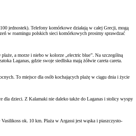
(100 jednostek). Telefony komórkowe działają w całej Grecji, mogą
ączeń w roamingu polskich sieci komórkowych prosimy sprawdzać
 plaże, a morze i niebo w kolorze „electric blue”. Na szczególną
zatoka
Laganas, gdzie swoje siedliska mają żółwie careta careta.
ocnych. To miejsce dla osób kochających plażę w ciągu dnia i życie
 dla dzieci. Z Kalamaki nie daleko także do Laganas i stolicy wyspy
asilikoss ok. 10 km. Plaża w Argassi jest wąska i piaszczysto-