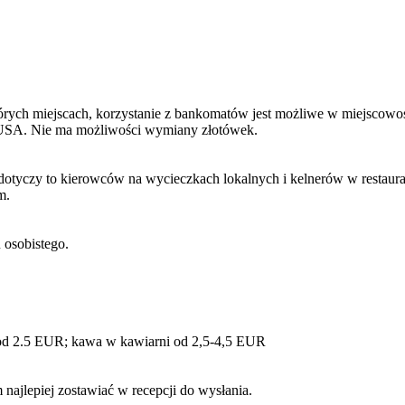
rych miejscach, korzystanie z bankomatów jest możliwe w miejscowośc
y USA. Nie ma możliwości wymiany złotówek.
dotyczy to kierowców na wycieczkach lokalnych i kelnerów w restaurac
m.
osobistego.
 od 2.5 EUR; kawa w kawiarni od 2,5-4,5 EUR
najlepiej zostawiać w recepcji do wysłania.