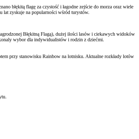
ano błękitą flagę za czystość i łagodne zejście do morza oraz wiele
u lat zyskuje na popularności wśród turystów.
nagrodzonej Błękitną Flagą), dużej ilości lasów i ciekawych widoków
onaly wybor dla indywidualistów i rodzin z dziećmi.
em przy stanowisku Rainbow na lotnisku. Aktualne rozkłady lotów
ytu.