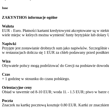
Inne
ZAKYNTHOS informacje ogólne
Waluta
EUR - Euro. Płatności kartami kredytowymi akceptowane są w niektó
wiele miejsc w których można wymienić funty brytyjskie lub dolar
Napiwki
Przyjęte jest zostawianie drobnych sum jako napiwków. Szczególnie 
w restauracjach dolicza się 1 EUR za chleb podawany przed posiłkie
Wiza
Obywatele polscy mogą podróżować do Grecji na podstawie dowodu 
Czas
+ 1 godzinę w stosunku do czasu polskiego.
Orientacyjne ceny
Obiad w tawernie od 8-10 EUR; woda 1l. - 1.5 EUR; piwo w barze
Poczta
Znaczek na kartkę pocztową kosztuje 0.80 EUR. Kartki ze znaczkiem 