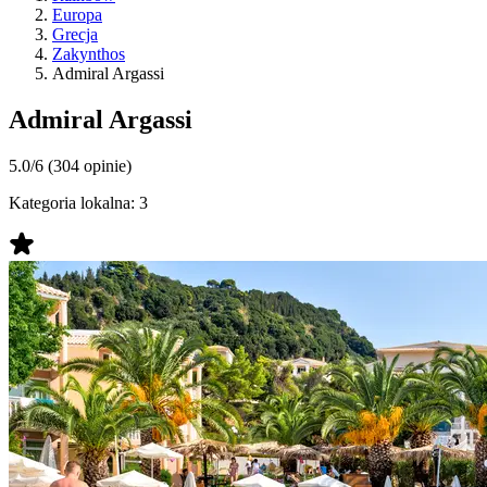
Europa
Grecja
Zakynthos
Admiral Argassi
Admiral Argassi
5.0/6
(304 opinie)
Kategoria lokalna:
3