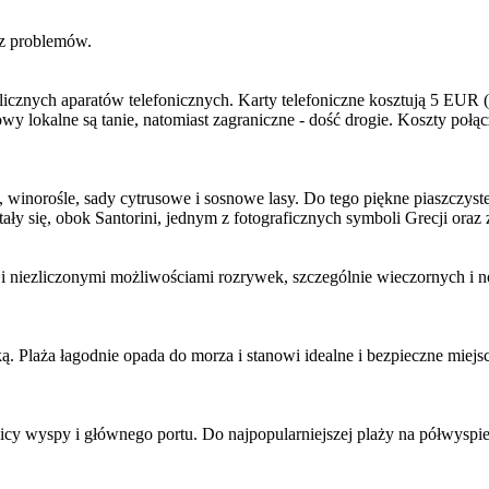
ez problemów.
licznych aparatów telefonicznych. Karty telefoniczne kosztują 5 EUR 
lokalne są tanie, natomiast zagraniczne - dość drogie. Koszty poł
e, winorośle, sady cytrusowe i sosnowe lasy. Do tego piękne piaszczyste
tały się, obok Santorini, jednym z fotograficznych symboli Grecji oraz
 i niezliczonymi możliwościami rozrywek, szczególnie wieczornych i n
Plaża łagodnie opada do morza i stanowi idealne i bezpieczne miejsce
y wyspy i głównego portu. Do najpopularniejszej plaży na półwyspie V