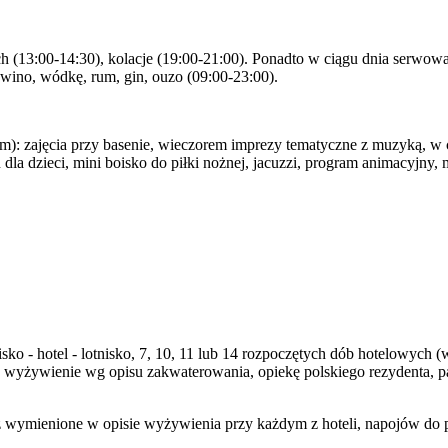
ch (13:00-14:30), kolacje (19:00-21:00). Ponadto w ciągu dnia serwowan
 wino, wódkę, rum, gin, ouzo (09:00-23:00).
im): zajęcia przy basenie, wieczorem imprezy tematyczne z muzyką, w c
dla dzieci, mini boisko do piłki nożnej, jacuzzi, program animacyjny, m
nisko - hotel - lotnisko, 7, 10, 11 lub 14 rozpoczętych dób hotelowyc
 wyżywienie wg opisu zakwaterowania, opiekę polskiego rezydenta, 
wymienione w opisie wyżywienia przy każdym z hoteli, napojów do pos