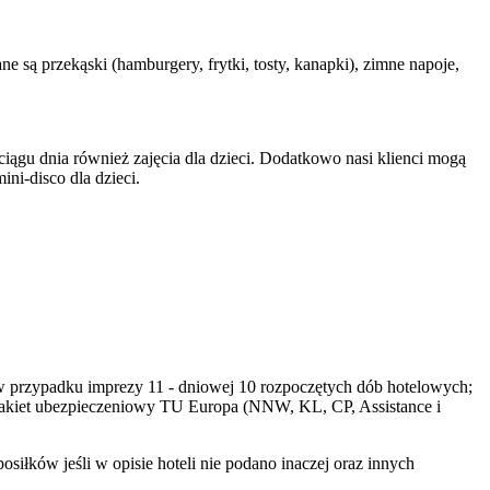
e są przekąski (hamburgery, frytki, tosty, kanapki), zimne napoje,
iągu dnia również zajęcia dla dzieci. Dodatkowo nasi klienci mogą
ini-disco dla dzieci.
h (w przypadku imprezy 11 - dniowej 10 rozpoczętych dób hotelowych;
pakiet ubezpieczeniowy TU Europa (NNW, KL, CP, Assistance i
iłków jeśli w opisie hoteli nie podano inaczej oraz innych