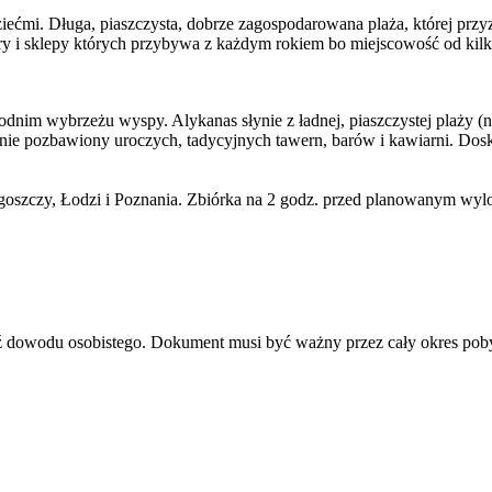
ećmi. Długa, piaszczysta, dobrze zagospodarowana plaża, której przyzn
ary i sklepy których przybywa z każdym rokiem bo miejscowość od kilk
odnim wybrzeżu wyspy. Alykanas słynie z ładnej, piaszczystej plaży (
z nie pozbawiony uroczych, tadycyjnych tawern, barów i kawiarni. Dosk
zczy, Łodzi i Poznania. Zbiórka na 2 godz. przed planowanym wylot
dź dowodu osobistego. Dokument musi być ważny przez cały okres pob