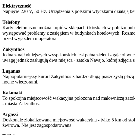
Elektryczność
Napięcie 220 V, 50 Hz. Urządzenia z polskimi wtyczkami działają b
Telefony
Karty telefoniczne można kupić w sklepach i kioskach w pobliżu pub
występować problemy z zasięgiem w budynkach hotelowych. Rozmowy 
przed wyjazdem u operatora.
Zakynthos
Jedna z najładniejszych wysp Jońskich jest pełna zieleni - gaje oliwn
uwagę jednak zasługują dwa miejsca - zatoka Navajo, której zdjęcia s
Laganas
Najpopularniejszy kurort Zakynthos z bardzo długą piaszczystą plażą
nocne wieczorami.
Kalamaki
To spokojna miejscowość wakacyjna położona nad malowniczą zatoką. 
- miasta Zakynthos.
Argassi
Doskonale zlokalizowana miejsowość wakacyjna - tylko 5 km od stolic
żwirowa. Nie jest zagospodarowana.