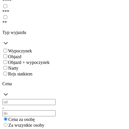
****
***
**
Typ wyjazdu
Wypoczynek
Objazd
Objazd + wypoczynek
Narty
Rejs statkiem
Cena
-
Cena za osobę
Za wszystkie osoby