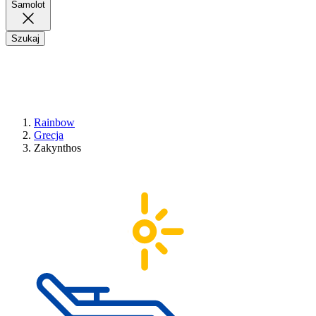
Samolot
Szukaj
Rainbow
Grecja
Zakynthos