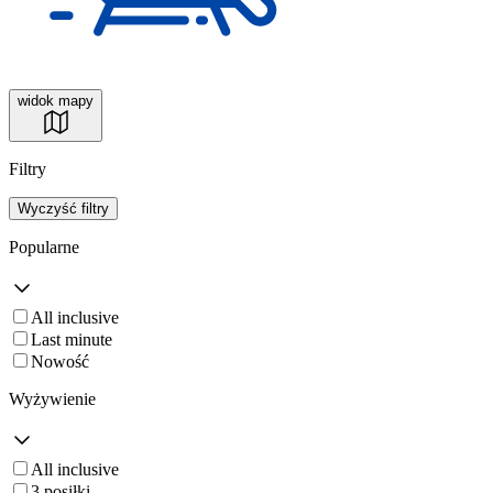
widok mapy
Filtry
Wyczyść filtry
Popularne
All inclusive
Last minute
Nowość
Wyżywienie
All inclusive
3 posiłki