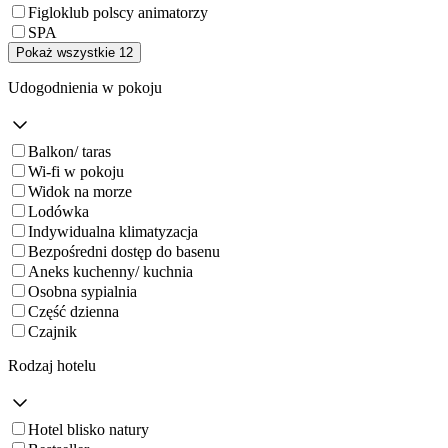
Figloklub polscy animatorzy
SPA
Pokaż wszystkie 12
Udogodnienia w pokoju
Balkon/ taras
Wi-fi w pokoju
Widok na morze
Lodówka
Indywidualna klimatyzacja
Bezpośredni dostęp do basenu
Aneks kuchenny/ kuchnia
Osobna sypialnia
Część dzienna
Czajnik
Rodzaj hotelu
Hotel blisko natury