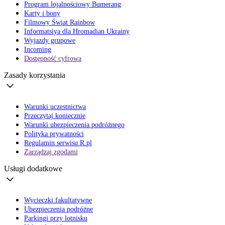
Program lojalnościowy Bumerang
Karty i bony
Filmowy Świat Rainbow
Informatsiya dla Hromadian Ukrainy
Wyjazdy grupowe
Incoming
Dostępność cyfrowa
Zasady korzystania
Warunki uczestnictwa
Przeczytaj koniecznie
Warunki ubezpieczenia podróżnego
Polityka prywatności
Regulamin serwisu R.pl
Zarządzaj zgodami
Usługi dodatkowe
Wycieczki fakultatywne
Ubezpieczenia podróżne
Parkingi przy lotnisku