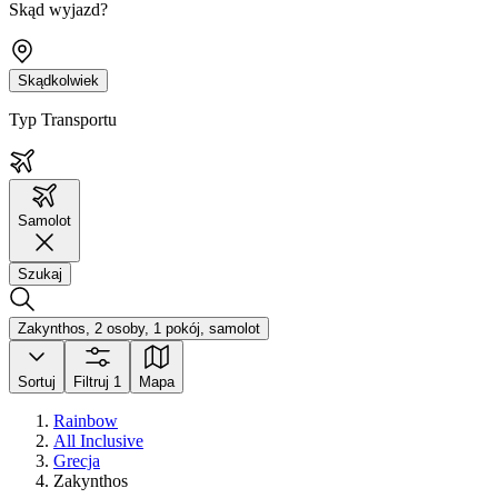
Skąd wyjazd?
Skądkolwiek
Typ Transportu
Samolot
Szukaj
Zakynthos, 2 osoby, 1 pokój, samolot
Sortuj
Filtruj
1
Mapa
Rainbow
All Inclusive
Grecja
Zakynthos