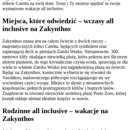
żółwie Caretta na swój dom. Teraz i Ty możesz spędzić tu swoje
wymarzone wakacje all inclusive.
Miejsca, które odwiedzić – wczasy all
inclusive na Zakynthos
Zakynthos znana jest na całym świecie z dwóch rzeczy –
majestatycznych żółwi Caretta, będących symbolem oraz
zapierającej dech w piersiach Zatoki Wraku. Niesamowite, 300-
metrowe klify okalające niewielką plażę, która pokryta jest ślicznym
złotym piaskiem, do tego krystalicznie czysta woda, sprawiają że dla
wielu to właśnie Zatoka Wraku jest najpiękniejszą plażą na świecie.
Będąc na Zakynthos, koniecznie wybierzcie się również do
Vassilikos, malowniczego półwyspu rozciągającego się we
wschodniej części wyspy. Miejsce to słynie z niesamowitych
krajobrazów, pełnych postrzępionych klifów i bujnych lasów.
Znajdziecie tu również niezwykle urokliwą plażę Porto Zoro, której
kształt oddaje niemal idealnie księżyc w nowiu.
Rodzinne all inclusive – wakacje na
Zakynthos