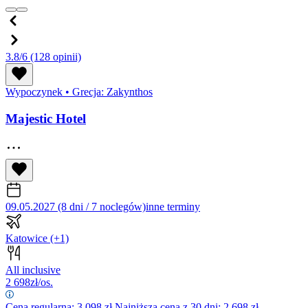
3.8/6
(128 opinii)
Wypoczynek
•
Grecja: Zakynthos
Majestic Hotel
09.05.2027 (8 dni / 7 noclegów)
inne terminy
Katowice
(+1)
All inclusive
2 698
zł/os.
Cena regularna:
3 098
zł
Najniższa cena z 30 dni: 2 698 zł