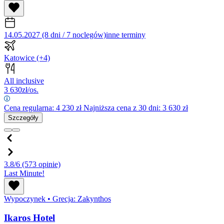
14.05.2027 (8 dni / 7 noclegów)
inne terminy
Katowice
(+4)
All inclusive
3 630
zł/os.
Cena regularna:
4 230
zł
Najniższa cena z 30 dni: 3 630 zł
Szczegóły
3.8/6
(573 opinie)
Last Minute!
Wypoczynek
•
Grecja: Zakynthos
Ikaros Hotel