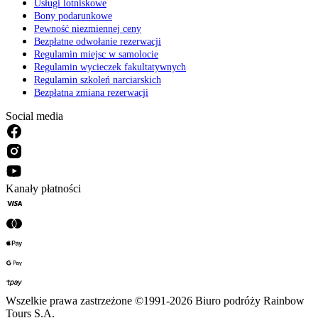
Usługi lotniskowe
Bony podarunkowe
Pewność niezmiennej ceny
Bezpłatne odwołanie rezerwacji
Regulamin miejsc w samolocie
Regulamin wycieczek fakultatywnych
Regulamin szkoleń narciarskich
Bezpłatna zmiana rezerwacji
Social media
Kanały płatności
Wszelkie prawa zastrzeżone ©1991-2026 Biuro podróży Rainbow
Tours S.A.