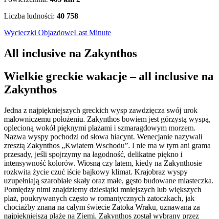
Liczba ludności:
40 758
Wycieczki Objazdowe
Last Minute
All inclusive na Zakynthos
Wielkie greckie wakacje – all inclusive na
Zakynthos
Jedna z najpiękniejszych greckich wysp zawdzięcza swój urok
malowniczemu położeniu. Zakynthos bowiem jest górzystą wyspą,
oplecioną wokół pięknymi plażami i szmaragdowym morzem.
Nazwa wyspy pochodzi od słowa hiacynt. Wenecjanie nazywali
zresztą Zakynthos „Kwiatem Wschodu”. I nie ma w tym ani grama
przesady, jeśli spojrzymy na łagodność, delikatne piękno i
intensywność kolorów. Wiosną czy latem, kiedy na Zakynthosie
rozkwita życie czuć iście bajkowy klimat. Krajobraz wyspy
uzupełniają szarobiałe skały oraz małe, gęsto budowane miasteczka.
Pomiędzy nimi znajdziemy dziesiątki mniejszych lub większych
plaż, poukrywanych często w romantycznych zatoczkach, jak
chociażby znana na całym świecie Zatoka Wraku, uznawana za
najpiękniejszą plażę na Ziemi. Zakynthos został wybrany przez