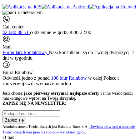
Call center
42 680 38 51
codziennie
w godz. 8:00-22:00
Mail
Formularz kontaktowy
Nasi konsultanci są do Twojej dyspozycji 7
dni w tygodniu
Biura Rainbow
Odwiedź jedno z ponad
100 biur Rainbow
w całej Polsce i
zarezerwuj swój
wymarzony urlop
Jeśli chcesz
jako pierwszy otrzymać najlepsze oferty
i inne wiadomości
marketingowe wprost na Twoją skrzynkę,
ZAPISZ SIĘ NA NEWSLETTER:
Zapisz się
Administratorem Twoich danych jest Rainbow Tours S.A.
Dowiedz się więcej o ochronie
Twoich danych oraz prawie i sposobie wycofania zgody
.
O nas