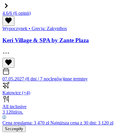
4.6/6
(6 opinii)
Wypoczynek
•
Grecja: Zakynthos
Keri Village & SPA by Zante Plaza
07.05.2027 (8 dni / 7 noclegów)
inne terminy
Katowice
(+4)
All inclusive
3 120
zł/os.
Cena regularna:
3 470
zł
Najniższa cena z 30 dni: 3 120 zł
Szczegóły