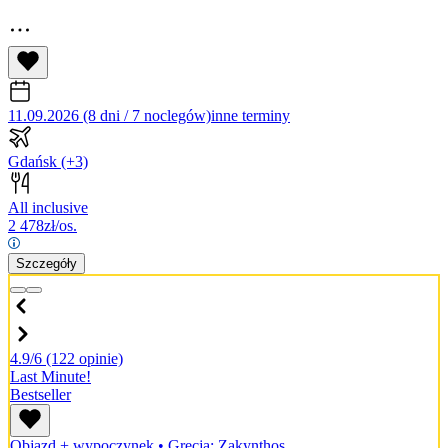
11.09.2026 (8 dni / 7 noclegów)
inne terminy
Gdańsk
(+3)
All inclusive
2 478
zł/os.
Szczegóły
4.9/6
(122 opinie)
Last Minute!
Bestseller
Objazd + wypoczynek
•
Grecja: Zakynthos