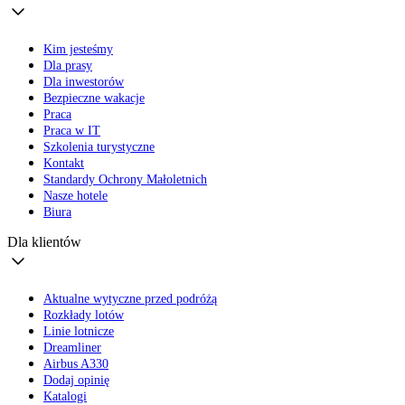
Kim jesteśmy
Dla prasy
Dla inwestorów
Bezpieczne wakacje
Praca
Praca w IT
Szkolenia turystyczne
Kontakt
Standardy Ochrony Małoletnich
Nasze hotele
Biura
Dla klientów
Aktualne wytyczne przed podróżą
Rozkłady lotów
Linie lotnicze
Dreamliner
Airbus A330
Dodaj opinię
Katalogi