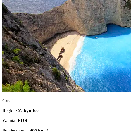
Grecja
Region:
Zakynthos
Waluta:
EUR
Powierzchnia:
405 km
2