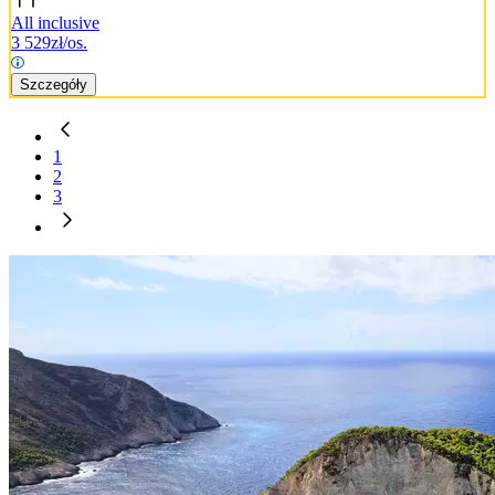
All inclusive
3 529
zł/os.
Szczegóły
1
2
3