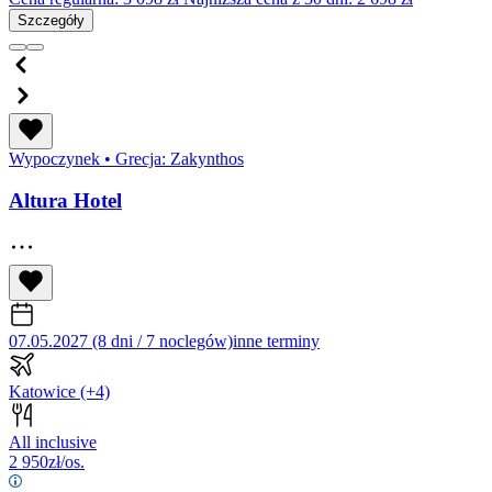
Szczegóły
Wypoczynek
•
Grecja: Zakynthos
Altura Hotel
07.05.2027 (8 dni / 7 noclegów)
inne terminy
Katowice
(+4)
All inclusive
2 950
zł/os.