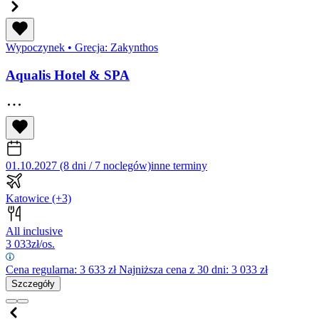
Wypoczynek
•
Grecja: Zakynthos
Aqualis Hotel & SPA
01.10.2027 (8 dni / 7 noclegów)
inne terminy
Katowice
(+3)
All inclusive
3 033
zł/os.
Cena regularna:
3 633
zł
Najniższa cena z 30 dni: 3 033 zł
Szczegóły