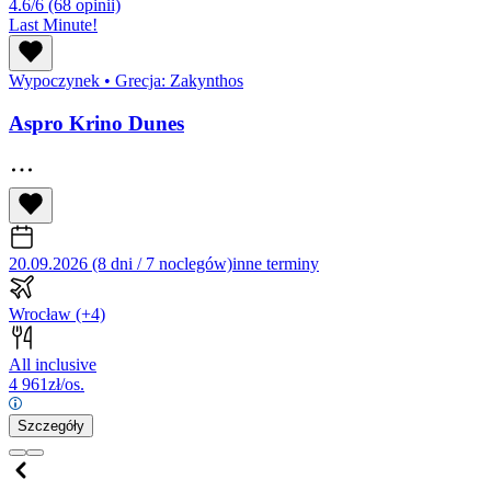
4.6/6
(68 opinii)
Last Minute!
Wypoczynek
•
Grecja: Zakynthos
Aspro Krino Dunes
20.09.2026 (8 dni / 7 noclegów)
inne terminy
Wrocław
(+4)
All inclusive
4 961
zł/os.
Szczegóły