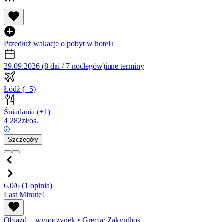
Przedłuż wakacje o pobyt w hotelu
29.09.2026 (8 dni / 7 noclegów)
inne terminy
Łódź
(+5)
Śniadania
(+1)
4 282
zł/os.
Szczegóły
6.0/6
(1 opinia)
Last Minute!
Objazd + wypoczynek
•
Grecja: Zakynthos