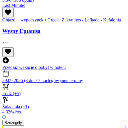
5.0/6
(186 opinii)
Last Minute!
Objazd + wypoczynek
•
Grecja: Zakynthos - Lefkada - Kefalonia
Wyspy Eptanisa
Przedłuż wakacje o pobyt w hotelu
29.09.2026 (8 dni / 7 noclegów)
inne terminy
Łódź
(+5)
Śniadania
(+1)
4 326
zł/os.
Szczegóły