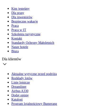
Kim jesteśmy
Dla prasy
Dla inwestorów
Bezpieczne wakacje
Praca
Praca w IT
Szkolenia turystyczne
Kontakt
Standardy Ochrony Małoletnich
Nasze hotele
Biura
Dla klientów
Aktualne wytyczne przed podróżą
Rozkłady lotów
Linie lotnicze
Dreamliner
Airbus A330
Dodaj opinię
Katalogi
Program lojalnościowy Bumerang