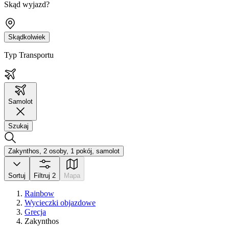
Skąd wyjazd?
Skądkolwiek
Typ Transportu
Samolot
Szukaj
Zakynthos, 2 osoby, 1 pokój, samolot
Sortuj
Filtruj
2
Mapa
Rainbow
Wycieczki objazdowe
Grecja
Zakynthos