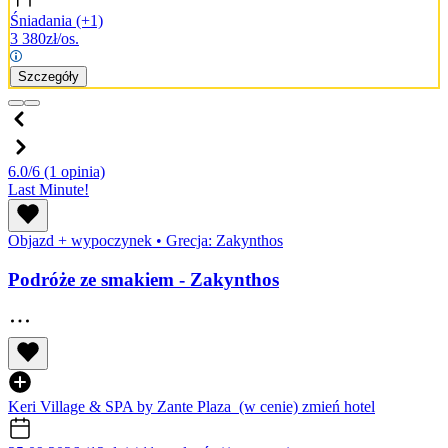
Śniadania
(+1)
3 380
zł/os.
Szczegóły
6.0/6
(1 opinia)
Last Minute!
Objazd + wypoczynek
•
Grecja: Zakynthos
Podróże ze smakiem - Zakynthos
Keri Village & SPA by Zante Plaza
(w cenie)
zmień hotel