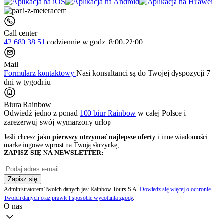
Call center
42 680 38 51
codziennie
w godz. 8:00-22:00
Mail
Formularz kontaktowy
Nasi konsultanci są do Twojej dyspozycji 7
dni w tygodniu
Biura Rainbow
Odwiedź jedno z ponad
100 biur Rainbow
w całej Polsce i
zarezerwuj swój
wymarzony urlop
Jeśli chcesz
jako pierwszy otrzymać najlepsze oferty
i inne wiadomości
marketingowe wprost na Twoją skrzynkę,
ZAPISZ SIĘ NA NEWSLETTER:
Zapisz się
Administratorem Twoich danych jest Rainbow Tours S.A.
Dowiedz się więcej o ochronie
Twoich danych oraz prawie i sposobie wycofania zgody
.
O nas