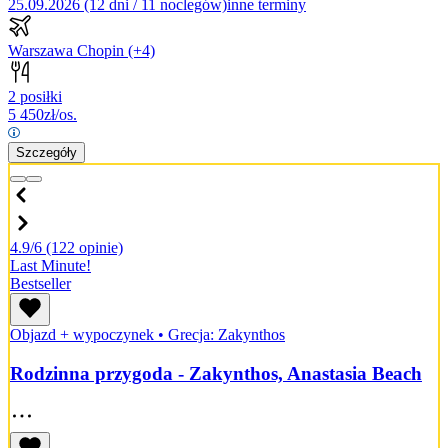
25.09.2026 (12 dni / 11 noclegów)
inne terminy
Warszawa Chopin
(+4)
2 posiłki
5 450
zł/os.
Szczegóły
4.9/6
(122 opinie)
Last Minute!
Bestseller
Objazd + wypoczynek
•
Grecja: Zakynthos
Rodzinna przygoda - Zakynthos, Anastasia Beach