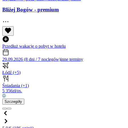
Bliżej Bogów - premium
Przedłuż wakacje o pobyt w hotelu
29.09.2026 (8 dni / 7 noclegów)
inne terminy
Łódź
(+5)
Śniadania
(+1)
5 356
zł/os.
Szczegóły