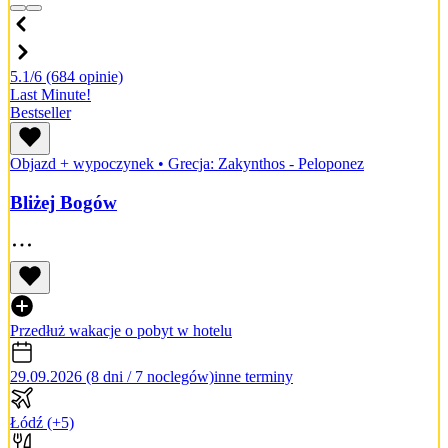
5.1/6
(684 opinie)
Last Minute!
Bestseller
Objazd + wypoczynek
•
Grecja: Zakynthos - Peloponez
Bliżej Bogów
Przedłuż wakacje o pobyt w hotelu
29.09.2026 (8 dni / 7 noclegów)
inne terminy
Łódź
(+5)