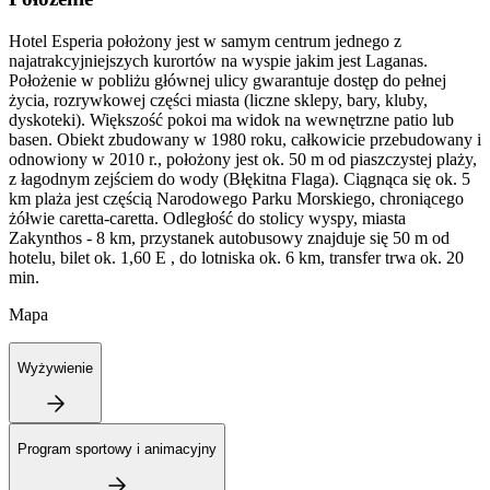
Hotel Esperia położony jest w samym centrum jednego z
najatrakcyjniejszych kurortów na wyspie jakim jest Laganas.
Położenie w pobliżu głównej ulicy gwarantuje dostęp do pełnej
życia, rozrywkowej części miasta (liczne sklepy, bary, kluby,
dyskoteki). Większość pokoi ma widok na wewnętrzne patio lub
basen. Obiekt zbudowany w 1980 roku, całkowicie przebudowany i
odnowiony w 2010 r., położony jest ok. 50 m od piaszczystej plaży,
z łagodnym zejściem do wody (Błękitna Flaga). Ciągnąca się ok. 5
km plaża jest częścią Narodowego Parku Morskiego, chroniącego
żółwie caretta-caretta. Odległość do stolicy wyspy, miasta
Zakynthos - 8 km, przystanek autobusowy znajduje się 50 m od
hotelu, bilet ok. 1,60 E , do lotniska ok. 6 km, transfer trwa ok. 20
min.
Mapa
Wyżywienie
Program sportowy i animacyjny