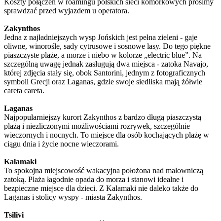
Koszty połączeń w roamingu polskich sieci komórkowych prosimy
sprawdzać przed wyjazdem u operatora.
Zakynthos
Jedna z najładniejszych wysp Jońskich jest pełna zieleni - gaje
oliwne, winorośle, sady cytrusowe i sosnowe lasy. Do tego piękne
piaszczyste plaże, a morze i niebo w kolorze „electric blue”. Na
szczególną uwagę jednak zasługują dwa miejsca - zatoka Navajo,
której zdjęcia stały się, obok Santorini, jednym z fotograficznych
symboli Grecji oraz Laganas, gdzie swoje siedliska mają żółwie
careta careta.
Laganas
Najpopularniejszy kurort Zakynthos z bardzo długą piaszczystą
plażą i niezliczonymi możliwościami rozrywek, szczególnie
wieczornych i nocnych. To miejsce dla osób kochających plażę w
ciągu dnia i życie nocne wieczorami.
Kalamaki
To spokojna miejscowość wakacyjna położona nad malowniczą
zatoką. Plaża łagodnie opada do morza i stanowi idealne i
bezpieczne miejsce dla dzieci. Z Kalamaki nie daleko także do
Laganas i stolicy wyspy - miasta Zakynthos.
Tsilivi