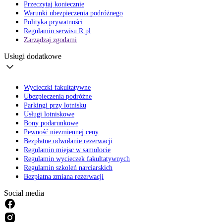
Przeczytaj koniecznie
Warunki ubezpieczenia podróżnego
Polityka prywatności
Regulamin serwisu R.pl
Zarządzaj zgodami
Usługi dodatkowe
Wycieczki fakultatywne
Ubezpieczenia podróżne
Parkingi przy lotnisku
Usługi lotniskowe
Bony podarunkowe
Pewność niezmiennej ceny
Bezpłatne odwołanie rezerwacji
Regulamin miejsc w samolocie
Regulamin wycieczek fakultatywnych
Regulamin szkoleń narciarskich
Bezpłatna zmiana rezerwacji
Social media