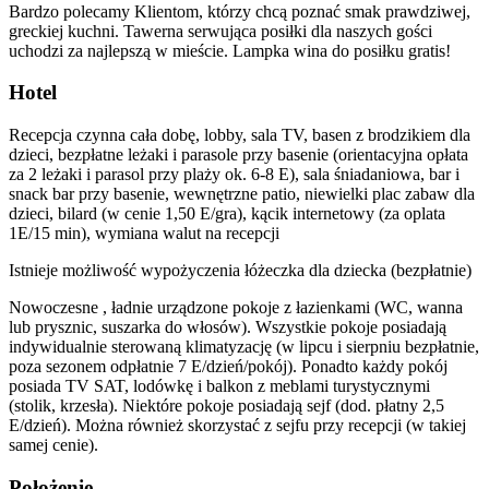
Bardzo polecamy Klientom, którzy chcą poznać smak prawdziwej,
greckiej kuchni. Tawerna serwująca posiłki dla naszych gości
uchodzi za najlepszą w mieście. Lampka wina do posiłku gratis!
Hotel
Recepcja czynna cała dobę, lobby, sala TV, basen z brodzikiem dla
dzieci, bezpłatne leżaki i parasole przy basenie (orientacyjna opłata
za 2 leżaki i parasol przy plaży ok. 6-8 E), sala śniadaniowa, bar i
snack bar przy basenie, wewnętrzne patio, niewielki plac zabaw dla
dzieci, bilard (w cenie 1,50 E/gra), kącik internetowy (za oplata
1E/15 min), wymiana walut na recepcji
Istnieje możliwość wypożyczenia łóżeczka dla dziecka (bezpłatnie)
Nowoczesne , ładnie urządzone pokoje z łazienkami (WC, wanna
lub prysznic, suszarka do włosów). Wszystkie pokoje posiadają
indywidualnie sterowaną klimatyzację (w lipcu i sierpniu bezpłatnie,
poza sezonem odpłatnie 7 E/dzień/pokój). Ponadto każdy pokój
posiada TV SAT, lodówkę i balkon z meblami turystycznymi
(stolik, krzesła). Niektóre pokoje posiadają sejf (dod. płatny 2,5
E/dzień). Można również skorzystać z sejfu przy recepcji (w takiej
samej cenie).
Położenie