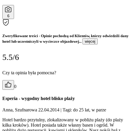
6
Zweryfikowane treści
- Opinie pochodzą od Klientów, którzy odwiedzili dany
hotel lub uczestniczyli w wycieczce objazdowej...
więcej
5.5/6
Czy ta opinia była pomocna?
0
Esperia - wygodny hotel blisko plaży
Anna, Szufnarowa 22.04.2014
| Tagi: do 25 lat, w parze
Hotel bardzo przytulny, zlokalizowany w pobliżu plaży (do plaży
kilka kroków). Hotel posiada także własny basen i ogród. W
pobliżu dużo restauracji, kawiarni i sklepików. Nasz pokój był z