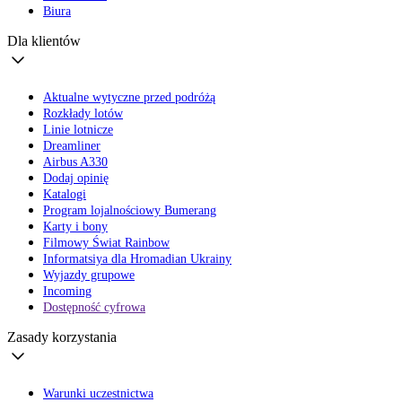
Biura
Dla klientów
Aktualne wytyczne przed podróżą
Rozkłady lotów
Linie lotnicze
Dreamliner
Airbus A330
Dodaj opinię
Katalogi
Program lojalnościowy Bumerang
Karty i bony
Filmowy Świat Rainbow
Informatsiya dla Hromadian Ukrainy
Wyjazdy grupowe
Incoming
Dostępność cyfrowa
Zasady korzystania
Warunki uczestnictwa