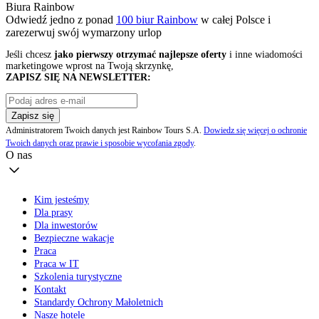
Biura Rainbow
Odwiedź jedno z ponad
100 biur Rainbow
w całej Polsce i
zarezerwuj swój
wymarzony urlop
Jeśli chcesz
jako pierwszy otrzymać najlepsze oferty
i inne wiadomości
marketingowe wprost na Twoją skrzynkę,
ZAPISZ SIĘ NA NEWSLETTER:
Zapisz się
Administratorem Twoich danych jest Rainbow Tours S.A.
Dowiedz się więcej o ochronie
Twoich danych oraz prawie i sposobie wycofania zgody
.
O nas
Kim jesteśmy
Dla prasy
Dla inwestorów
Bezpieczne wakacje
Praca
Praca w IT
Szkolenia turystyczne
Kontakt
Standardy Ochrony Małoletnich
Nasze hotele