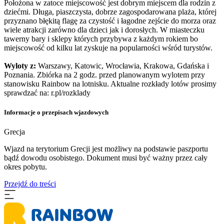
Położona w zatoce miejscowość jest dobrym miejscem dla rodzin z
dziećmi. Długa, piaszczysta, dobrze zagospodarowana plaża, której
przyznano błękitą flagę za czystość i łagodne zejście do morza oraz
wiele atrakcji zarówno dla dzieci jak i dorosłych. W miasteczku
tawerny bary i sklepy których przybywa z każdym rokiem bo
miejscowość od kilku lat zyskuje na popularności wśród turystów.
Wyloty z:
Warszawy, Katowic, Wrocławia, Krakowa, Gdańska i
Poznania. Zbiórka na 2 godz. przed planowanym wylotem przy
stanowisku Rainbow na lotnisku. Aktualne rozkłady lotów prosimy
sprawdzać na: r.pl/rozklady
Informacje o przepisach wjazdowych
Grecja
Wjazd na terytorium Grecji jest możliwy na podstawie paszportu
bądź dowodu osobistego. Dokument musi być ważny przez cały
okres pobytu.
Przejdź do treści