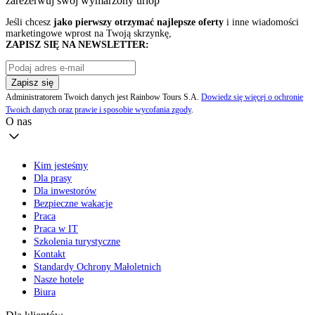
zarezerwuj swój
wymarzony urlop
Jeśli chcesz
jako pierwszy otrzymać najlepsze oferty
i inne wiadomości
marketingowe wprost na Twoją skrzynkę,
ZAPISZ SIĘ NA NEWSLETTER:
Zapisz się
Administratorem Twoich danych jest Rainbow Tours S.A.
Dowiedz się więcej o ochronie
Twoich danych oraz prawie i sposobie wycofania zgody
.
O nas
Kim jesteśmy
Dla prasy
Dla inwestorów
Bezpieczne wakacje
Praca
Praca w IT
Szkolenia turystyczne
Kontakt
Standardy Ochrony Małoletnich
Nasze hotele
Biura