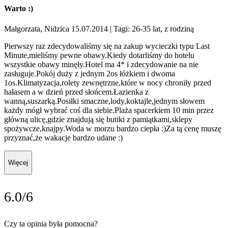
Warto :)
Małgorzata, Nidzica 15.07.2014
| Tagi: 26-35 lat, z rodziną
Pierwszy raz zdecydowaliśmy się na zakup wycieczki typu Last
Minute,mieliśmy pewne obawy.Kiedy dotarliśmy do hotelu
wszystkie obawy minęły.Hotel ma 4* i zdecydowanie na nie
zasługuje.Pokój duży z jednym 2os łóżkiem i dwoma
1os.Klimatyzacja,rolety zewnętrzne,które w nocy chroniły przed
hałasem a w dzień przed słońcem.Łazienka z
wanną,suszarką.Posiłki smaczne,lody,koktajle,jednym słowem
każdy mógł wybrać coś dla siebie.Plaża spacerkiem 10 min przez
główną ulicę,gdzie znajdują się butiki z pamiątkami,sklepy
spożywcze,knajpy.Woda w morzu bardzo ciepła :)Za tą cenę muszę
przyznać,że wakacje bardzo udane :)
Więcej
6.0/6
Czy ta opinia była pomocna?