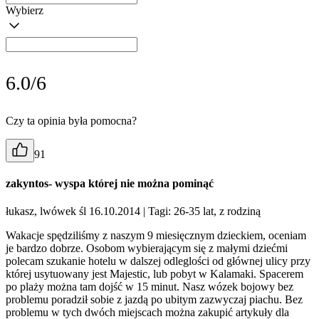
Wybierz
6.0/6
Czy ta opinia była pomocna?
91
zakyntos- wyspa której nie można pominąć
łukasz, lwówek śl 16.10.2014
| Tagi: 26-35 lat, z rodziną
Wakacje spędziliśmy z naszym 9 miesięcznym dzieckiem, oceniam
je bardzo dobrze. Osobom wybierającym się z małymi dziećmi
polecam szukanie hotelu w dalszej odleglości od głównej ulicy przy
której usytuowany jest Majestic, lub pobyt w Kalamaki. Spacerem
po plaży można tam dojść w 15 minut. Nasz wózek bojowy bez
problemu poradził sobie z jazdą po ubitym zazwyczaj piachu. Bez
problemu w tych dwóch miejscach można zakupić artykuły dla