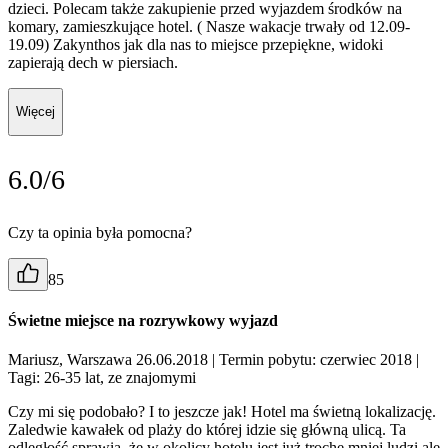
dzieci. Polecam także zakupienie przed wyjazdem środków na
komary, zamieszkujące hotel. ( Nasze wakacje trwały od 12.09-
19.09) Zakynthos jak dla nas to miejsce przepiękne, widoki
zapierają dech w piersiach.
Więcej
6.0/6
Czy ta opinia była pomocna?
85
Świetne miejsce na rozrywkowy wyjazd
Mariusz, Warszawa 26.06.2018
| Termin pobytu: czerwiec 2018
|
Tagi: 26-35 lat, ze znajomymi
Czy mi się podobało? I to jeszcze jak! Hotel ma świetną lokalizację.
Zaledwie kawałek od plaży do której idzie się główną ulicą. Ta
odległość sprawia, że w okolicy hotelu jest już trochę mniej ludzi ale