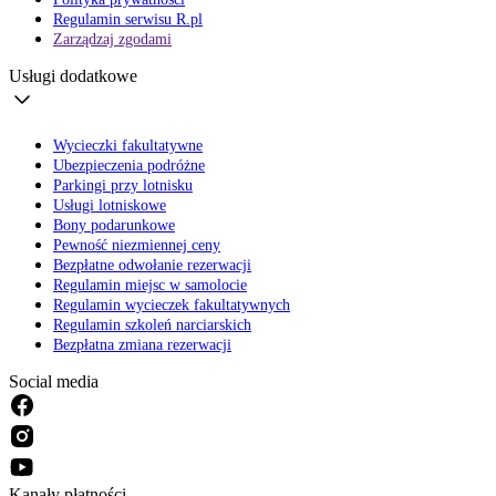
Regulamin serwisu R.pl
Zarządzaj zgodami
Usługi dodatkowe
Wycieczki fakultatywne
Ubezpieczenia podróżne
Parkingi przy lotnisku
Usługi lotniskowe
Bony podarunkowe
Pewność niezmiennej ceny
Bezpłatne odwołanie rezerwacji
Regulamin miejsc w samolocie
Regulamin wycieczek fakultatywnych
Regulamin szkoleń narciarskich
Bezpłatna zmiana rezerwacji
Social media
Kanały płatności