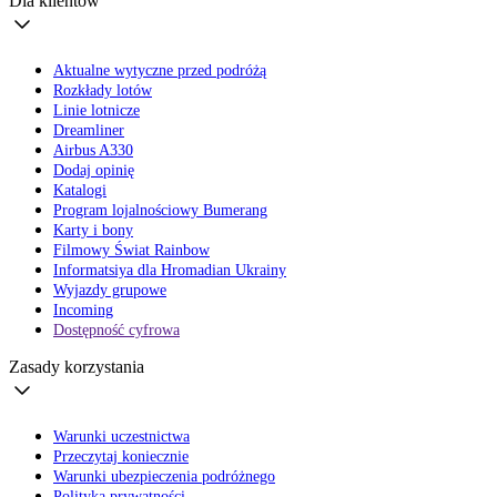
Dla klientów
Aktualne wytyczne przed podróżą
Rozkłady lotów
Linie lotnicze
Dreamliner
Airbus A330
Dodaj opinię
Katalogi
Program lojalnościowy Bumerang
Karty i bony
Filmowy Świat Rainbow
Informatsiya dla Hromadian Ukrainy
Wyjazdy grupowe
Incoming
Dostępność cyfrowa
Zasady korzystania
Warunki uczestnictwa
Przeczytaj koniecznie
Warunki ubezpieczenia podróżnego
Polityka prywatności