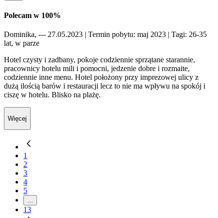
Polecam w 100%
Dominika, --- 27.05.2023
| Termin pobytu: maj 2023
| Tagi: 26-35
lat, w parze
Hotel czysty i zadbany, pokoje codziennie sprzątane starannie,
pracownicy hotelu mili i pomocni, jedzenie dobre i rozmaite,
codziennie inne menu. Hotel położony przy imprezowej ulicy z
dużą ilością barów i restauracji lecz to nie ma wpływu na spokój i
ciszę w hotelu. Blisko na plażę.
Więcej
1
2
3
4
5
...
13