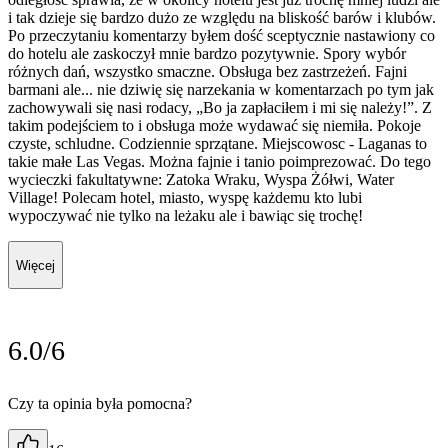
i tak dzieje się bardzo dużo ze względu na bliskość barów i klubów.
Po przeczytaniu komentarzy byłem dość sceptycznie nastawiony co
do hotelu ale zaskoczył mnie bardzo pozytywnie. Spory wybór
różnych dań, wszystko smaczne. Obsługa bez zastrzeżeń. Fajni
barmani ale... nie dziwię się narzekania w komentarzach po tym jak
zachowywali się nasi rodacy, „Bo ja zapłaciłem i mi się należy!”. Z
takim podejściem to i obsługa może wydawać się niemiła. Pokoje
czyste, schludne. Codziennie sprzątane. Miejscowosc - Laganas to
takie małe Las Vegas. Można fajnie i tanio poimprezować. Do tego
wycieczki fakultatywne: Zatoka Wraku, Wyspa Żółwi, Water
Village! Polecam hotel, miasto, wyspę każdemu kto lubi
wypoczywać nie tylko na leżaku ale i bawiąc się trochę!
Więcej
6.0/6
Czy ta opinia była pomocna?