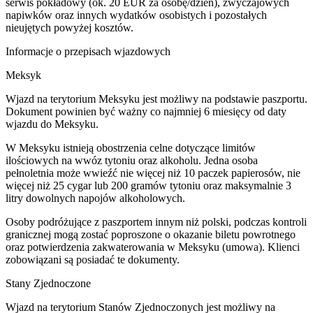
serwis pokładowy (ok. 20 EUR za osobę/dzień), zwyczajowych
napiwków oraz innych wydatków osobistych i pozostałych
nieujętych powyżej kosztów.
Informacje o przepisach wjazdowych
Meksyk
Wjazd na terytorium Meksyku jest możliwy na podstawie paszportu.
Dokument powinien być ważny co najmniej 6 miesięcy od daty
wjazdu do Meksyku.
W Meksyku istnieją obostrzenia celne dotyczące limitów
ilościowych na wwóz tytoniu oraz alkoholu. Jedna osoba
pełnoletnia może wwieźć nie więcej niż 10 paczek papierosów, nie
więcej niż 25 cygar lub 200 gramów tytoniu oraz maksymalnie 3
litry dowolnych napojów alkoholowych.
Osoby podróżujące z paszportem innym niż polski, podczas kontroli
granicznej mogą zostać poproszone o okazanie biletu powrotnego
oraz potwierdzenia zakwaterowania w Meksyku (umowa). Klienci
zobowiązani są posiadać te dokumenty.
Stany Zjednoczone
Wjazd na terytorium Stanów Zjednoczonych jest możliwy na