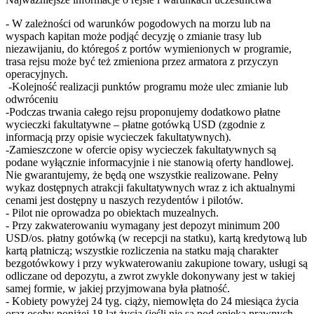
- W zależności od warunków pogodowych na morzu lub na
wyspach kapitan może podjąć decyzję o zmianie trasy lub
niezawijaniu, do któregoś z portów wymienionych w programie,
trasa rejsu może być też zmieniona przez armatora z przyczyn
operacyjnych.
-Kolejność realizacji punktów programu może ulec zmianie lub
odwróceniu
-Podczas trwania całego rejsu proponujemy dodatkowo płatne
wycieczki fakultatywne – płatne gotówką USD (zgodnie z
informacją przy opisie wycieczek fakultatywnych).
-Zamieszczone w ofercie opisy wycieczek fakultatywnych są
podane wyłącznie informacyjnie i nie stanowią oferty handlowej.
Nie gwarantujemy, że będą one wszystkie realizowane. Pełny
wykaz dostępnych atrakcji fakultatywnych wraz z ich aktualnymi
cenami jest dostępny u naszych rezydentów i pilotów.
- Pilot nie oprowadza po obiektach muzealnych.
- Przy zakwaterowaniu wymagany jest depozyt minimum 200
USD/os. płatny gotówką (w recepcji na statku), kartą kredytową lub
kartą płatniczą; wszystkie rozliczenia na statku mają charakter
bezgotówkowy i przy wykwaterowaniu zakupione towary, usługi są
odliczane od depozytu, a zwrot zwykle dokonywany jest w takiej
samej formie, w jakiej przyjmowana była płatność.
- Kobiety powyżej 24 tyg. ciąży, niemowlęta do 24 miesiąca życia
oraz osoby poniżej 18 lat życia (jeśli nie są pod opieką prawnych