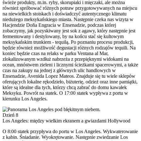
świeże produkty, m.in. ryby, skorupiaki i mięczaki, ale można
również spróbować różnych potraw przygotowywanych na miejscu
na niewielkich stoiskach i doświadczyć autentycznego klimatu
niedużego meksykańskiego miasta. Następnie czeka nas wizyta w
Hacjendzie Doña Engracia w Ensenadzie, podczas której
zobaczymy, jak pozyskiwany jest sok z agawy, który następnie jest
fermentowany i destylowany, by na końcu stać się kultowym
meksykańskim trunkiem - tequilą. Po poznaniu procesu produkcji,
będzie również możliwość degustacji różnych rodzajów tequili. Na
koniec będzie czas na relaks w parku Ventana al Mar,
zlokalizowanym wzdłuż nabrzeża z przepięknymi widokami na
ocean, mnóstwem zieleni i licznymi ścieżkami spacerowymi, a także
czas na zakupy na jednej z głównych ulic handlowych w
Ensenadzie, Avenida Lopez Mateos. Znajduje się tu wiele sklepów
oferujących lokalne rękodzieło, biżuterię, odzież oraz inne pamiątki,
które są idealne dla tych, którzy chcą zabrać do domu kawałek
Meksyku. Powrót na statek. O 17:00 statek wypływa z portu w
kierunku Los Angeles.
Dzień 8
Los Angeles: między wielkim ekranem a gwiazdami Hollywood
O 8:00 statek przypływa do portu w Los Angeles. Wykwaterowanie
z kabin. Śniadanie. Wyokrętowanie. Następnie zwiedzanie Los