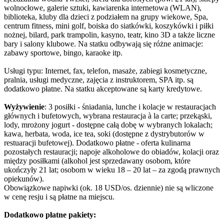
wolnocłowe, galerie sztuki, kawiarenka internetowa (WLAN),
biblioteka, kluby dla dzieci z podziałem na grupy wiekowe, Spa,
centrum fitness, mini golf, boiska do siatkówki, koszykówki i piłki
nożnej, bilard, park trampolin, kasyno, teatr, kino 3D a także liczne
bary i salony klubowe. Na statku odbywają się różne animacje:
zabawy sportowe, bingo, karaoke itp.
Usługi typu: Internet, fax, telefon, masaże, zabiegi kosmetyczne,
pralnia, usługi medyczne, zajęcia z instruktorem, SPA itp. są
dodatkowo płatne. Na statku akceptowane są karty kredytowe.
Wyżywienie
: 3 posiłki - śniadania, lunche i kolacje w restauracjach
głównych i bufetowych, wybrana restauracja à la carte; przekąski,
lody, mrożony jogurt - dostępne całą dobę w wybranych lokalach;
kawa, herbata, woda, ice tea, soki (dostępne z dystrybutorów w
restuaracji bufetowej). Dodatkowo płatne - oferta kulinarna
pozostałych restauracji; napoje alkoholowe do obiadów, kolacji oraz
między posiłkami (alkohol jest sprzedawany osobom, które
ukończyły 21 lat; osobom w wieku 18 – 20 lat – za zgodą prawnych
opiekunów).
Obowiązkowe napiwki (ok. 18 USD/os. dziennie) nie są wliczone
w cenę resju i są płatne na miejscu.
Dodatkowo płatne pakiety: