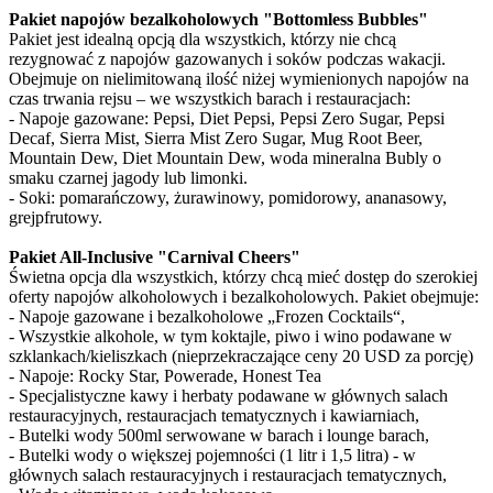
Pakiet napojów bezalkoholowych "Bottomless Bubbles"
Pakiet jest idealną opcją dla wszystkich, którzy nie chcą
rezygnować z napojów gazowanych i soków podczas wakacji.
Obejmuje on nielimitowaną ilość niżej wymienionych napojów na
czas trwania rejsu – we wszystkich barach i restauracjach:
- Napoje gazowane: Pepsi, Diet Pepsi, Pepsi Zero Sugar, Pepsi
Decaf, Sierra Mist, Sierra Mist Zero Sugar, Mug Root Beer,
Mountain Dew, Diet Mountain Dew, woda mineralna Bubly o
smaku czarnej jagody lub limonki.
- Soki: pomarańczowy, żurawinowy, pomidorowy, ananasowy,
grejpfrutowy.
Pakiet All-Inclusive "Carnival Cheers"
Świetna opcja dla wszystkich, którzy chcą mieć dostęp do szerokiej
oferty napojów alkoholowych i bezalkoholowych. Pakiet obejmuje:
- Napoje gazowane i bezalkoholowe „Frozen Cocktails“,
- Wszystkie alkohole, w tym koktajle, piwo i wino podawane w
szklankach/kieliszkach (nieprzekraczające ceny 20 USD za porcję)
- Napoje: Rocky Star, Powerade, Honest Tea
- Specjalistyczne kawy i herbaty podawane w głównych salach
restauracyjnych, restauracjach tematycznych i kawiarniach,
- Butelki wody 500ml serwowane w barach i lounge barach,
- Butelki wody o większej pojemności (1 litr i 1,5 litra) - w
głównych salach restauracyjnych i restauracjach tematycznych,