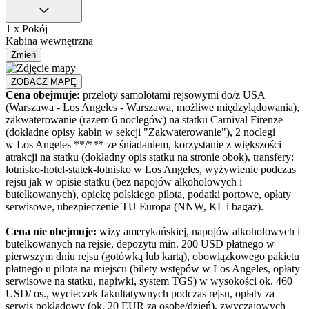
1 x Pokój
Kabina wewnętrzna
Zmień
ZOBACZ MAPĘ
Cena obejmuje:
przeloty samolotami rejsowymi do/z USA
(Warszawa - Los Angeles - Warszawa, możliwe międzylądowania),
zakwaterowanie (razem 6 noclegów) na statku Carnival Firenze
(dokładne opisy kabin w sekcji "Zakwaterowanie"), 2 noclegi
w Los Angeles **/*** ze śniadaniem, korzystanie z większości
atrakcji na statku (dokładny opis statku na stronie obok), transfery:
lotnisko-hotel-statek-lotnisko w Los Angeles, wyżywienie podczas
rejsu jak w opisie statku (bez napojów alkoholowych i
butelkowanych), opiekę polskiego pilota, podatki portowe, opłaty
serwisowe, ubezpieczenie TU Europa (NNW, KL i bagaż).
Cena nie obejmuje:
wizy amerykańskiej, napojów alkoholowych i
butelkowanych na rejsie, depozytu min. 200 USD płatnego w
pierwszym dniu rejsu (gotówką lub kartą), obowiązkowego pakietu
płatnego u pilota na miejscu (bilety wstępów w Los Angeles, opłaty
serwisowe na statku, napiwki, system TGS) w wysokości ok. 460
USD/ os., wycieczek fakultatywnych podczas rejsu, opłaty za
serwis pokładowy (ok. 20 EUR za osobę/dzień), zwyczajowych