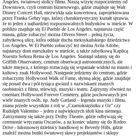
Angeles, światowej stolicy filmu. Naszą wizytę rozpoczniemy od
Downtown, czyli centrum biznesowego, gdzie znajduje się Walt
Disney Concert Hall, niezwykła sala koncertowa, zaprojektowana
przez Franka Gehry’ego, której charakterystyczny kształt sprawia,
że to jeden z najbardziej rozpoznawalnych budynków w mieście. W
pobliżu znajduje się El Pueblo de Los Angeles, najstarsza część
miasta, gdzie zobaczyć można Olvera Street – pełną życia,
zabytkową ulicę, która oddaje ducha meksykańskiego dziedzictwa
Los Angeles. W El Pueblo zobaczyć też można Avila Adobe,
najstarszy dom mieszkalny w mieście, a także zabytkową Kaplicą
Nuestra Señora Reina de Los Angeles. Stamtąd udamy się do
Griffith Observatory, centrum obserwacji astronomicznych, ale
także miejsca, z którego roztaczają się wspaniałe widoki na miasto i
kultowy znak Hollywood. Następnie jedziemy do centrum, gdzie
zobaczymy Hollywood Walk of Fame, słynną aleję, gdzie znajduje
się ponad dwa i pół tysiąca gwiazd z nazwiskami znanych
osobistości z filmu, telewizji, muzyki i teatru. Zajrzymy również na
cmentarz Hollywood Forever Cemetery, gdzie pochowanych jest
wiele znanych osób, np. Judy Garland – legenda muzyki i filmu,
znana przede wszystkim z roli w „Czarnoksiężniku z Oz” czy
Rudolph Valentino – jeden z największych idoli kina niemego.
Zatrzymamy się także przy Dolby Theatre, gdzie odbywają się
ceremonie wręczania Oscarów, a na koniec udamy się do Rodeo
Drive - luksusowej dzielnicy handlowej w Beverly Hills, gdzie
znaleźć można butiki światowej sławy projektantów i sklepy