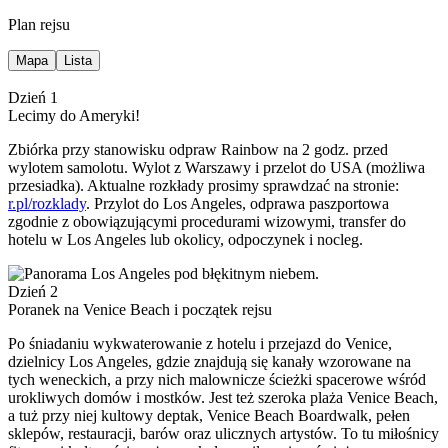
Plan rejsu
Mapa
Lista
Dzień 1
Lecimy do Ameryki!
Zbiórka przy stanowisku odpraw Rainbow na 2 godz. przed
wylotem samolotu. Wylot z Warszawy i przelot do USA (możliwa
przesiadka). Aktualne rozkłady prosimy sprawdzać na stronie:
r.pl/rozklady
. Przylot do Los Angeles, odprawa paszportowa
zgodnie z obowiązującymi procedurami wizowymi, transfer do
hotelu w Los Angeles lub okolicy, odpoczynek i nocleg.
Dzień 2
Poranek na Venice Beach i początek rejsu
Po śniadaniu wykwaterowanie z hotelu i przejazd do Venice,
dzielnicy Los Angeles, gdzie znajdują się kanały wzorowane na
tych weneckich, a przy nich malownicze ścieżki spacerowe wśród
urokliwych domów i mostków. Jest też szeroka plaża Venice Beach,
a tuż przy niej kultowy deptak, Venice Beach Boardwalk, pełen
sklepów, restauracji, barów oraz ulicznych artystów. To tu miłośnicy