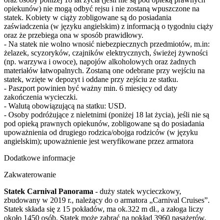
opiekunów) nie mogą odbyć rejsu i nie zostaną wpuszczone na
statek. Kobiety w ciąży zobligowane są do posiadania
zaświadczenia (w języku angielskim) z informacją o tygodniu ciąży
oraz że przebiega ona w sposób prawidłowy.
- Na statek nie wolno wnosić niebezpiecznych przedmiotów, m.in:
żelazek, scyzoryków, czajników elektrycznych, świeżej żywności
(np. warzywa i owoce), napojów alkoholowych oraz żadnych
materiałów łatwopalnych. Zostaną one odebrane przy wejściu na
statek, wzięte w depozyt i oddane przy zejściu ze statku.
- Paszport powinien być ważny min. 6 miesięcy od daty
zakończenia wycieczki.
- Walutą obowiązującą na statku: USD.
- Osoby podróżujące z nieletnimi (poniżej 18 lat życia), jeśli nie są
pod opieką prawnych opiekunów, zobligowane są do posiadania
upoważnienia od drugiego rodzica/obojga rodziców (w języku
angielskim); upoważnienie jest weryfikowane przez armatora
Dodatkowe informacje
Zakwaterowanie
Statek Carnival Panorama
- duży statek wycieczkowy,
zbudowany w 2019 r., należący do o armatora „Carnival Cruises”.
Statek składa się z 15 pokładów, ma ok.322 m dł., a załoga liczy
około 1450 osób. Statek może zabrać na pokład 3960 pasażerów.