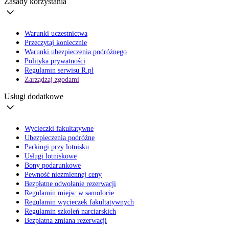
Zasady korzystania
Warunki uczestnictwa
Przeczytaj koniecznie
Warunki ubezpieczenia podróżnego
Polityka prywatności
Regulamin serwisu R.pl
Zarządzaj zgodami
Usługi dodatkowe
Wycieczki fakultatywne
Ubezpieczenia podróżne
Parkingi przy lotnisku
Usługi lotniskowe
Bony podarunkowe
Pewność niezmiennej ceny
Bezpłatne odwołanie rezerwacji
Regulamin miejsc w samolocie
Regulamin wycieczek fakultatywnych
Regulamin szkoleń narciarskich
Bezpłatna zmiana rezerwacji