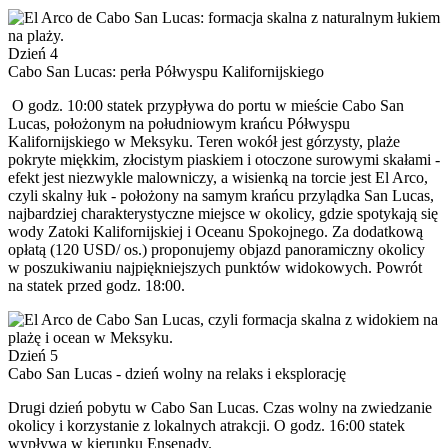
Dzień 4
Cabo San Lucas: perła Półwyspu Kalifornijskiego
O godz. 10:00 statek przypływa do portu w mieście Cabo San
Lucas, położonym na południowym krańcu Półwyspu
Kalifornijskiego w Meksyku. Teren wokół jest górzysty, plaże
pokryte miękkim, złocistym piaskiem i otoczone surowymi skałami -
efekt jest niezwykle malowniczy, a wisienką na torcie jest El Arco,
czyli skalny łuk - położony na samym krańcu przylądka San Lucas,
najbardziej charakterystyczne miejsce w okolicy, gdzie spotykają się
wody Zatoki Kalifornijskiej i Oceanu Spokojnego. Za dodatkową
opłatą (120 USD/ os.) proponujemy objazd panoramiczny okolicy
w poszukiwaniu najpiękniejszych punktów widokowych. Powrót
na statek przed godz. 18:00.
Dzień 5
Cabo San Lucas - dzień wolny na relaks i eksplorację
Drugi dzień pobytu w Cabo San Lucas. Czas wolny na zwiedzanie
okolicy i korzystanie z lokalnych atrakcji. O godz. 16:00 statek
wypływa w kierunku Ensenady.