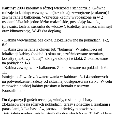
Kabiny
: 2004 kabuiny o różnej wielkości i standardzie. Główne
rodzaje to kabiny: wewnętrzne (bez okna), zewnętrzne (z oknem) i
zewnętrzne z balkonem. Wszystkie kabiny wyposażone są w 2
osobne łóżka lub jedno łóżko małżeńskie, posiadają: łazienkę
(prysznic, toaleta, suszarka do włosów), toaletkę, telewizor, mini sejf
oraz klimatyzację, Wi-Fi (za dopłatą).
- Kabina wewnętrzna bez okna. Zlokalizowane na pokładach, 1-2,
6-9.
- Kabina zewnętrzna z oknem lub "bulajem". W zależności od
lokalizacji kabiny (pokładu) okna mają zróżnicowane rozmiary,
kształty (możliwy "bulaj"- okrągłe okno) i widoki. Zlokalizowane
na pokłądach 1-3.
- Kabina zewnętrzna z balkonem. Zlokalizowane na pokładach 6-
11.
Istnieje możliwość zakwaterowania w kabinach 3- i 4-osobowych
na potwierdzenie i zależy od aktualnej dostępności na statku. W celu
zamówienia takiej kabiny prosimy o kontakt z naszym
Konsultantem.
Do dyspozycji gości:
recepcja, windy, restauracje i bary
zlokalizowane na różnych pokładach, tarasy słoneczne z leżakami i
parasolami, kilka basenów, jacuzzi na świeżym powietrzu,
zjeżdżalnia wodna Twister, strefa dla dorosłych (pow. 21 lat), sklepy