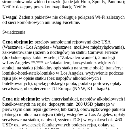
strumieniowania wideo i muzyki (takie jak Hulu, Spotify, Pandora);
Netflix dostępny przez konto/aplikację Netflix.
Uwaga!
Żaden z pakietów nie obsługuje połączeń Wi-Fi zależnych
od sieci komórkowych ani usług Facetime.
Świadczenia
Cena obejmuje:
przeloty samolotami rejsowymi do/z USA
(Warszawa - Los Angeles - Warszawa, możliwe międzylądowania),
zakwaterowanie (razem 6 noclegów) na statku Carnival Firenze
(dokładne opisy kabin w sekcji "Zakwaterowanie"), 2 noclegi
w Los Angeles **/*** ze śniadaniem, korzystanie z większości
atrakcji na statku (dokładny opis statku na stronie obok), transfery:
lotnisko-hotel-statek-lotnisko w Los Angeles, wyżywienie podczas
rejsu jak w opisie statku (bez napojów alkoholowych i
butelkowanych), opiekę polskiego pilota, podatki portowe, opłaty
serwisowe, ubezpieczenie TU Europa (NNW, KL i bagaż).
Cena nie obejmuje:
wizy amerykańskiej, napojów alkoholowych i
butelkowanych na rejsie, depozytu min. 200 USD płatnego w
pierwszym dniu rejsu (gotówką lub kartą), obowiązkowego pakietu
płatnego u pilota na miejscu (bilety wstępów w Los Angeles, opłaty
serwisowe na statku, napiwki, system TGS) w wysokości ok. 460
USD/ os., wycieczek fakultatywnych podczas rejsu, opłaty za