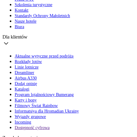
Szkolenia turystyczne
Kontakt
Standardy Ochrony Małoletnich
Nasze hotele
Biura
Dla klientów
Aktualne wytyczne przed podróżą
Rozkłady lotów
Linie lotnicze
Dreamliner
Airbus A330
Dodaj opinię
Katalogi
Program lojalnościowy Bumerang
Karty i bony
Filmowy Świat Rainbow
Informatsiya dla Hromadian Ukrainy
Wyjazdy grupowe
Incoming
Dostępność cyfrowa