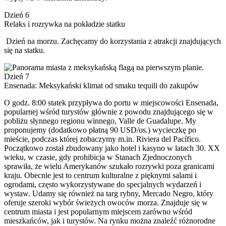
Dzień 6
Relaks i rozrywka na pokładzie statku
Dzień na morzu. Zachęcamy do korzystania z atrakcji znajdujących
się na statku.
Dzień 7
Ensenada: Meksykański klimat od smaku tequili do zakupów
O godz. 8:00 statek przypływa do portu w miejscowości Ensenada,
popularnej wśród turystów głównie z powodu znajdującego się w
pobliżu słynnego regionu winnego, Valle de Guadalupe. My
proponujemy (dodatkowo płatną 90 USD/os.) wycieczkę po
mieście, podczas której zobaczymy m.in. Riviera del Pacífico.
Początkowo został zbudowany jako hotel i kasyno w latach 30. XX
wieku, w czasie, gdy prohibicja w Stanach Zjednoczonych
sprawiła, że wielu Amerykanów szukało rozrywki poza granicami
kraju. Obecnie jest to centrum kulturalne z pięknymi salami i
ogrodami, często wykorzystywane do specjalnych wydarzeń i
wystaw. Udamy się również na targ rybny, Mercado Negro, który
oferuje szeroki wybór świeżych owoców morza. Znajduje się w
centrum miasta i jest popularnym miejscem zarówno wśród
mieszkańców, jak i turystów. Na rynku można znaleźć różnorodne