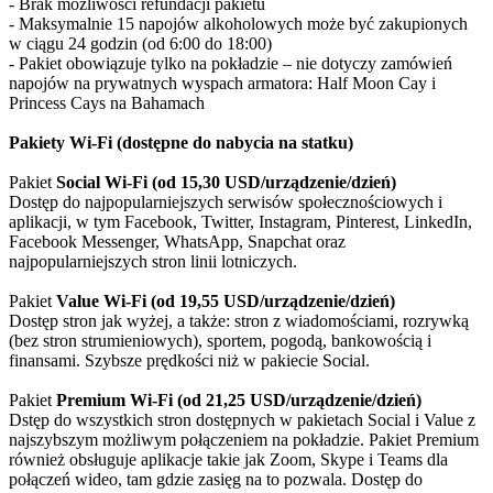
- Brak możliwości refundacji pakietu
- Maksymalnie 15 napojów alkoholowych może być zakupionych
w ciągu 24 godzin (od 6:00 do 18:00)
- Pakiet obowiązuje tylko na pokładzie – nie dotyczy zamówień
napojów na prywatnych wyspach armatora: Half Moon Cay i
Princess Cays na Bahamach
Pakiety Wi-Fi (dostępne do nabycia na statku)
Pakiet
Social Wi-Fi (od 15,30 USD/urządzenie/dzień)
Dostęp do najpopularniejszych serwisów społecznościowych i
aplikacji, w tym Facebook, Twitter, Instagram, Pinterest, LinkedIn,
Facebook Messenger, WhatsApp, Snapchat oraz
najpopularniejszych stron linii lotniczych.
Pakiet
Value Wi-Fi (od 19,55 USD/urządzenie/dzień)
Dostęp stron jak wyżej, a także: stron z wiadomościami, rozrywką
(bez stron strumieniowych), sportem, pogodą, bankowością i
finansami. Szybsze prędkości niż w pakiecie Social.
Pakiet
Premium Wi-Fi (od 21,25 USD/urządzenie/dzień)
Dstęp do wszystkich stron dostępnych w pakietach Social i Value z
najszybszym możliwym połączeniem na pokładzie. Pakiet Premium
również obsługuje aplikacje takie jak Zoom, Skype i Teams dla
połączeń wideo, tam gdzie zasięg na to pozwala. Dostęp do