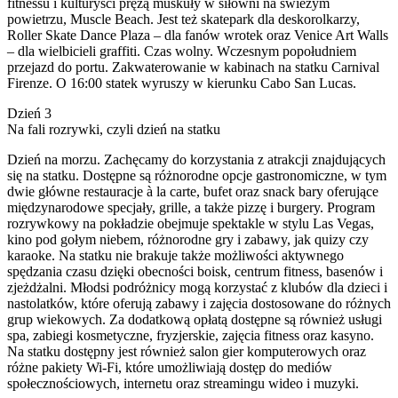
fitnessu i kulturyści prężą muskuły w siłowni na świeżym
powietrzu, Muscle Beach. Jest też skatepark dla deskorolkarzy,
Roller Skate Dance Plaza – dla fanów wrotek oraz Venice Art Walls
– dla wielbicieli graffiti. Czas wolny. Wczesnym popołudniem
przejazd do portu. Zakwaterowanie w kabinach na statku Carnival
Firenze. O 16:00 statek wyruszy w kierunku Cabo San Lucas.
Dzień 3
Na fali rozrywki, czyli dzień na statku
Dzień na morzu. Zachęcamy do korzystania z atrakcji znajdujących
się na statku. Dostępne są różnorodne opcje gastronomiczne, w tym
dwie główne restauracje à la carte, bufet oraz snack bary oferujące
międzynarodowe specjały, grille, a także pizzę i burgery. Program
rozrywkowy na pokładzie obejmuje spektakle w stylu Las Vegas,
kino pod gołym niebem, różnorodne gry i zabawy, jak quizy czy
karaoke. Na statku nie brakuje także możliwości aktywnego
spędzania czasu dzięki obecności boisk, centrum fitness, basenów i
zjeżdżalni. Młodsi podróżnicy mogą korzystać z klubów dla dzieci i
nastolatków, które oferują zabawy i zajęcia dostosowane do różnych
grup wiekowych. Za dodatkową opłatą dostępne są również usługi
spa, zabiegi kosmetyczne, fryzjerskie, zajęcia fitness oraz kasyno.
Na statku dostępny jest również salon gier komputerowych oraz
różne pakiety Wi-Fi, które umożliwiają dostęp do mediów
społecznościowych, internetu oraz streamingu wideo i muzyki.