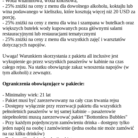
- Woda witaminowa, woda kokosowa,
- 25% zniżki na ceny z menu dla dowolnego alkoholu, koktajlu lub
wina podawanego w kieliszku, które kosztują więcej niż 20 USD za
porcję,
- 25% zniżki na ceny z menu dla wina i szampana w butelkach oraz
większych butelek wody kupowanych poza głównymi salami
restauracyjnymi lub restauracjami tematycznymi
- 25% zniżki na ceny z menu dla wszystkich zajęć i warsztatów
dotyczących napojów.
Uwaga! Warunkiem skorzystania z pakietu all inclusive jest
wykupienie go przez wszystkich pasażerów w kabinie na czas
całego rejsu. Na statku obowiązuje zakaz wnoszenia napojów (w
tym alkoholi) z zewnątrz.
Ograniczenia obowiązujące w pakiecie:
- Minimalny wiek: 21 lat
- Pakiet musi być zarezerwowany na cały czas trwania rejsu
- Dostępny wyłącznie przy rezerwacji pakietu dla wszystkich
pełnoletnich pasażerów w tej samej kabinie – pasażerowie
niepełnoletni muszą zarezerwować pakiet "Bottomless Bubbles"
- Przy każdym pojedynczym zamówieniu drinka - dostępny tylko
jeden napój na osobę i zamówienie (jedna osoba nie może zamówić
na raz kilku drinków)