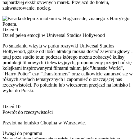
najbardziej ekskluzywnych marek. Przejazd do hotelu,
zakwaterowanie, nocleg.
Dzień 9
Dzień pełen emocji w Universal Studios Hollywood
Po śniadaniu wizyta w parku rozrywki Universal Studios
Hollywood, gdzie od ilości atrakcji można dostać zawrotu głowy -
tutaj poza studio tour, podczas którego można zobaczyć kulisy
produkcji filmowych i telewizyjnych, proponujemy przejechać się
kolejkami inspirowanymi filmami takimi jak "Jurassic World",
"Harry Potter" czy "Transformers" oraz całkowicie zanurzyć się w
różnych strefach tematycznych i zapomnieć o otaczającej nas
rzeczywistości. Po południu lub wieczorem przejazd na lotnisko i
wylot do Polski.
Dzień 10
Powrót do rzeczywistości
Przylot na lotnisko Chopina w Warszawie.
Uwagi do programu
Najważniejsze informacje o rejsie i warunkach uczestnictwa