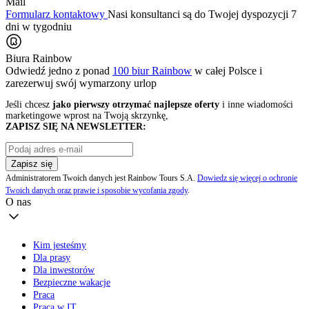
Mail
Formularz kontaktowy
Nasi konsultanci są do Twojej dyspozycji 7
dni w tygodniu
Biura Rainbow
Odwiedź jedno z ponad
100 biur Rainbow
w całej Polsce i
zarezerwuj swój
wymarzony urlop
Jeśli chcesz
jako pierwszy otrzymać najlepsze oferty
i inne wiadomości
marketingowe wprost na Twoją skrzynkę,
ZAPISZ SIĘ NA NEWSLETTER:
Zapisz się
Administratorem Twoich danych jest Rainbow Tours S.A.
Dowiedz się więcej o ochronie
Twoich danych oraz prawie i sposobie wycofania zgody
.
O nas
Kim jesteśmy
Dla prasy
Dla inwestorów
Bezpieczne wakacje
Praca
Praca w IT