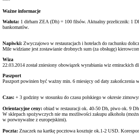
Ważne informacje
Waluta:
1 dirham ZEA (Dh) = 100 filsów. Aktualny przelicznik: 1 Dh
bankomatów.
Napiwki:
Zwyczajowo w restauracjach i hotelach do rachunku dolicz
Mile widziane jest zostawianie drobnych sum (za obsługę) kierowco
Wiza
22.03.2014 został zniesiony obowiązek wyrabiania wiz emirackich d
Paszport
Paszport powinien być ważny min. 6 miesięcy od daty zakończenia w
Czas:
+ 3 godziny w stosunku do czasu polskiego w okresie zimowym
Orientacyjne ceny:
obiad w restauracji ok. 40-50 Dh, piwo ok. 9 Dh
W sklepach spożywczych nie ma możliwości zakupu alkoholu (można za
w porwnywalne z europejskimi).
Poczta:
Znaczek na kartkę pocztowa kosztuje ok.1-2 USD. Koresponde