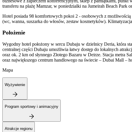
biznesowe z zapleczem konferencyjnym, sklep z pamiątkami, punkt 
transferu na plażę Mamzar, w poniedzialki na Jumeirah Beach Park or
Hotel posiada 98 komfortowych pokoi 2 - osobowych z możliwością
(wc, wanna, suszarka do włosów, zestaw kosmetyków). Klimatyzacja, T
Położenie
Wygodny hotel położony w sercu Dubaju w dzielnicy Deria, która sta
centralnej części Dubaju umożliwia łatwy dostęp do lokalnych atrak
oraz ok. 2 km od słynnego Złotego Bazaru w Deirze. Stacja metra S
oraz największego centrum handlowego na świecie – Dubai Mall – hot
Mapa
Wyżywienie
Program sportowy i animacyjny
Atrakcje regionu