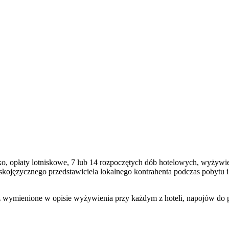
nisko, opłaty lotniskowe, 7 lub 14 rozpoczętych dób hotelowych, wyżyw
polskojęzycznego przedstawiciela lokalnego kontrahenta podczas poby
wymienione w opisie wyżywienia przy każdym z hoteli, napojów do posi