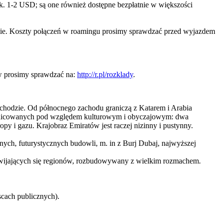
ok. 1-2 USD; są one również dostępne bezpłatnie w większości
ogie. Koszty połączeń w roamingu prosimy sprawdzać przed wyjazdem
w prosimy sprawdzać na:
http://r.pl/rozklady
.
chodzie. Od północnego zachodu graniczą z Katarem i Arabia
różnicowanych pod względem kulturowym i obyczajowym: dwa
py i gazu. Krajobraz Emiratów jest raczej nizinny i pustynny.
alnych, futurystycznych budowli, m. in z Burj Dubaj, najwyższej
ozwijających się regionów, rozbudowywany z wielkim rozmachem.
scach publicznych).