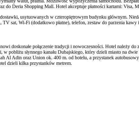
wymiany walut, pralnia. Możliwość wypożyczenia samochodu. Bezpłatny
az do Deria Shopping Mall. Hotel akceptuje płatności kartami: Visa, 
 dostawki, usytuowanych w czteropiętrowym budynku głównym. Nieda
V sat, Wi-Fi (dodatkowo płatne), telefon, zestaw do parzenia kawy i h
nowi doskonałe połączenie tradycji i nowoczesności. Hotel należy do 
cji, w pobliżu słynnego kanału Dubajskiego, który dzieli miasto na d
alah Al Adin oraz Union ok. 400 m. od hotelu, a przystanek autobuso
el dzieli kilka przystanków metrem.