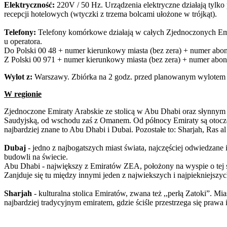
Elektryczność:
220V / 50 Hz. Urządzenia elektryczne działają tylko
recepcji hotelowych (wtyczki z trzema bolcami ułożone w trójkąt).
Telefony:
Telefony komórkowe działają w całych Zjednoczonych Emi
u operatora.
Do Polski 00 48 + numer kierunkowy miasta (bez zera) + numer abon
Z Polski 00 971 + numer kierunkowy miasta (bez zera) + numer abon
Wylot z:
Warszawy. Zbiórka na 2 godz. przed planowanym wylotem p
W regionie
Zjednoczone Emiraty Arabskie ze stolicą w Abu Dhabi oraz słynnym
Saudyjską, od wschodu zaś z Omanem. Od północy Emiraty są otocz
najbardziej znane to Abu Dhabi i Dubai. Pozostałe to: Sharjah, Ras 
Dubaj
- jedno z najbogatszych miast świata, najczęściej odwiedzane 
budowli na świecie.
Abu Dhabi - największy z Emiratów ZEA, położony na wyspie o tej s
Zanjduje się tu między innymi jeden z najwiekszych i najpiekniejszy
Sharjah
- kulturalna stolica Emiratów, zwana też ,,perłą Zatoki”. Mia
najbardziej tradycyjnym emiratem, gdzie ściśle przestrzega się praw