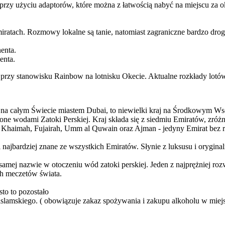
 przy użyciu adaptorów, które można z łatwością nabyć na miejscu za 
ratach. Rozmowy lokalne są tanie, natomiast zagraniczne bardzo dr
enta.
enta.
rzy stanowisku Rainbow na lotnisku Okecie. Aktualne rozkłady lotó
 na całym Świecie miastem Dubai, to niewielki kraj na Środkowym Ws
one wodami Zatoki Perskiej. Kraj składa się z siedmiu Emiratów, z
al Khaimah, Fujairah, Umm al Quwain oraz Ajman - jedyny Emirat bez ro
i najbardziej znane ze wszystkich Emiratów. Słynie z luksusu i orygin
amej nazwie w otoczeniu wód zatoki perskiej. Jeden z najprężniej r
ch meczetów świata.
sto to pozostało
a islamskiego. ( obowiązuje zakaz spożywania i zakupu alkoholu w miej