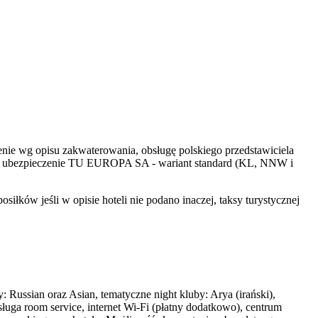
ienie wg opisu zakwaterowania, obsługę polskiego przedstawiciela
tu i ubezpieczenie TU EUROPA SA - wariant standard (KL, NNW i
łków jeśli w opisie hoteli nie podano inaczej, taksy turystycznej
 Russian oraz Asian, tematyczne night kluby: Arya (irański),
Usługa room service, internet Wi-Fi (płatny dodatkowo), centrum