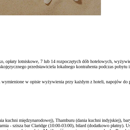
nisko, opłaty lotniskowe, 7 lub 14 rozpoczętych dób hotelowych, wyżyw
polskojęzycznego przedstawiciela lokalnego kontrahenta podczas poby
wymienione w opisie wyżywienia przy każdym z hoteli, napojów do posi
nia kuchni międzynarodowej), Thamburu (dania kuchni indyjskiej), bary:
arnia - szisza bar Claridge (10:00-03:00), bilard (dodatkowo płatny). 