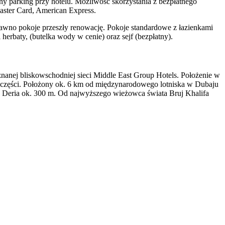
 parking przy hotelu. Możliwość skorzystania z bezpłatnego
Master Card, American Express.
wno pokoje przeszły renowację. Pokoje standardowe z łazienkami
erbaty, (butelka wody w cenie) oraz sejf (bezpłatny).
znanej bliskowschodniej sieci Middle East Group Hotels. Położenie w
wie części. Położony ok. 6 km od międzynarodowego lotniska w Dubaju
wy Deria ok. 300 m. Od najwyższego wieżowca świata Bruj Khalifa