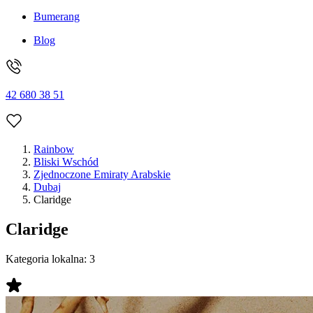
Bumerang
Blog
42 680 38 51
Rainbow
Bliski Wschód
Zjednoczone Emiraty Arabskie
Dubaj
Claridge
Claridge
Kategoria lokalna:
3