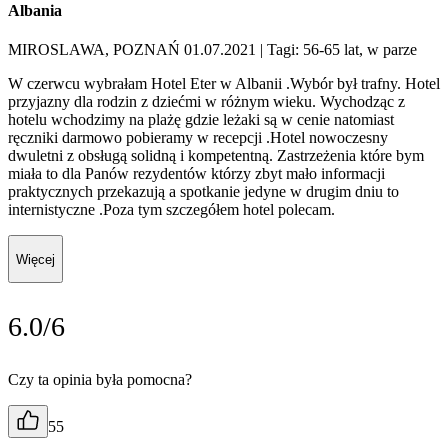
Albania
MIROSLAWA, POZNAŃ 01.07.2021
| Tagi: 56-65 lat, w parze
W czerwcu wybrałam Hotel Eter w Albanii .Wybór był trafny. Hotel
przyjazny dla rodzin z dziećmi w różnym wieku. Wychodząc z
hotelu wchodzimy na plażę gdzie leżaki są w cenie natomiast
ręczniki darmowo pobieramy w recepcji .Hotel nowoczesny
dwuletni z obsługą solidną i kompetentną. Zastrzeżenia które bym
miała to dla Panów rezydentów którzy zbyt mało informacji
praktycznych przekazują a spotkanie jedyne w drugim dniu to
internistyczne .Poza tym szczegółem hotel polecam.
Więcej
6.0/6
Czy ta opinia była pomocna?
55