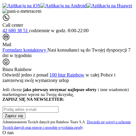
Call center
42 680 38 51
codziennie
w godz. 8:00-22:00
Mail
Formularz kontaktowy
Nasi konsultanci są do Twojej dyspozycji 7
dni w tygodniu
Biura Rainbow
Odwiedź jedno z ponad
100 biur Rainbow
w całej Polsce i
zarezerwuj swój
wymarzony urlop
Jeśli chcesz
jako pierwszy otrzymać najlepsze oferty
i inne wiadomości
marketingowe wprost na Twoją skrzynkę,
ZAPISZ SIĘ NA NEWSLETTER:
Zapisz się
Administratorem Twoich danych jest Rainbow Tours S.A.
Dowiedz się więcej o ochronie
Twoich danych oraz prawie i sposobie wycofania zgody
.
O nas