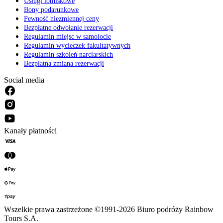
Usługi lotniskowe
Bony podarunkowe
Pewność niezmiennej ceny
Bezpłatne odwołanie rezerwacji
Regulamin miejsc w samolocie
Regulamin wycieczek fakultatywnych
Regulamin szkoleń narciarskich
Bezpłatna zmiana rezerwacji
Social media
Kanały płatności
Wszelkie prawa zastrzeżone ©1991-2026 Biuro podróży Rainbow
Tours S.A.