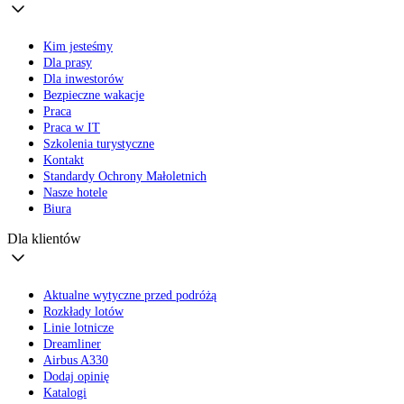
Kim jesteśmy
Dla prasy
Dla inwestorów
Bezpieczne wakacje
Praca
Praca w IT
Szkolenia turystyczne
Kontakt
Standardy Ochrony Małoletnich
Nasze hotele
Biura
Dla klientów
Aktualne wytyczne przed podróżą
Rozkłady lotów
Linie lotnicze
Dreamliner
Airbus A330
Dodaj opinię
Katalogi