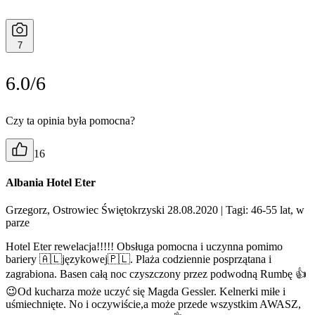
7
6.0/6
Czy ta opinia była pomocna?
16
Albania Hotel Eter
Grzegorz, Ostrowiec Świętokrzyski 28.08.2020
| Tagi: 46-55 lat, w
parze
Hotel Eter rewelacja!!!!! Obsługa pomocna i uczynna pomimo
bariery 🇦🇱językowej🇵🇱. Plaża codziennie posprzątana i
zagrabiona. Basen całą noc czyszczony przez podwodną Rumbę 👍
😉Od kucharza może uczyć się Magda Gessler. Kelnerki miłe i
uśmiechnięte. No i oczywiście,a może przede wszystkim AWASZ,