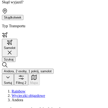
Skąd wyjazd?
Skądkolwiek
Typ Transportu
Samolot
Szukaj
Andora, 2 osoby, 1 pokój, samolot
Sortuj
Filtruj
2
Mapa
Rainbow
Wycieczki objazdowe
Andora