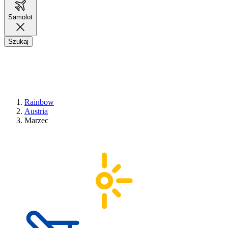
Samolot
Szukaj
Rainbow
Austria
Marzec