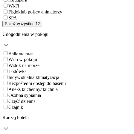
Wi-Fi
Figloklub polscy animatorzy
SPA
Pokaż wszystkie 12
Udogodnienia w pokoju
Balkon/ taras
Wi-fi w pokoju
Widok na morze
Lodówka
Indywidualna klimatyzacja
Bezpośredni dostęp do basenu
Aneks kuchenny/ kuchnia
Osobna sypialnia
Część dzienna
Czajnik
Rodzaj hotelu