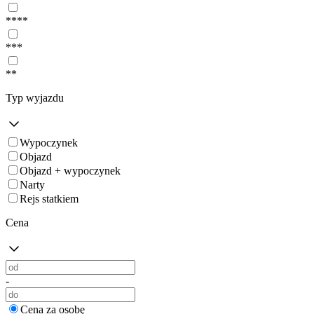
****
***
**
Typ wyjazdu
Wypoczynek
Objazd
Objazd + wypoczynek
Narty
Rejs statkiem
Cena
-
Cena za osobę