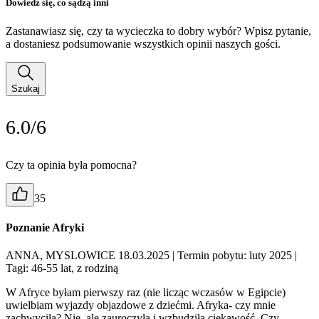
Dowiedz się, co sądzą inni
Zastanawiasz się, czy ta wycieczka to dobry wybór? Wpisz pytanie,
a dostaniesz podsumowanie wszystkich opinii naszych gości.
Szukaj
6.0/6
Czy ta opinia była pomocna?
35
Poznanie Afryki
ANNA, MYSLOWICE 18.03.2025
| Termin pobytu: luty 2025
|
Tagi: 46-55 lat, z rodziną
W Afryce byłam pierwszy raz (nie licząc wczasów w Egipcie)
uwielbiam wyjazdy objazdowe z dziećmi. Afryka- czy mnie
zachwyciła? Nie, ale zauroczyła i wzbudziła ciekawość. Czy