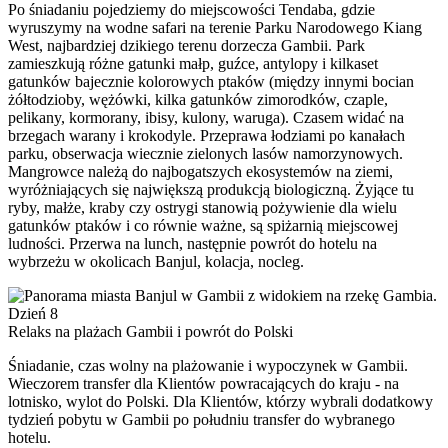
Po śniadaniu pojedziemy do miejscowości Tendaba, gdzie
wyruszymy na wodne safari na terenie Parku Narodowego Kiang
West, najbardziej dzikiego terenu dorzecza Gambii. Park
zamieszkują różne gatunki małp, guźce, antylopy i kilkaset
gatunków bajecznie kolorowych ptaków (między innymi bocian
żółtodzioby, wężówki, kilka gatunków zimorodków, czaple,
pelikany, kormorany, ibisy, kulony, waruga). Czasem widać na
brzegach warany i krokodyle. Przeprawa łodziami po kanałach
parku, obserwacja wiecznie zielonych lasów namorzynowych.
Mangrowce należą do najbogatszych ekosystemów na ziemi,
wyróżniających się największą produkcją biologiczną. Żyjące tu
ryby, małże, kraby czy ostrygi stanowią pożywienie dla wielu
gatunków ptaków i co równie ważne, są spiżarnią miejscowej
ludności. Przerwa na lunch, następnie powrót do hotelu na
wybrzeżu w okolicach Banjul, kolacja, nocleg.
Dzień 8
Relaks na plażach Gambii i powrót do Polski
Śniadanie, czas wolny na plażowanie i wypoczynek w Gambii.
Wieczorem transfer dla Klientów powracających do kraju - na
lotnisko, wylot do Polski. Dla Klientów, którzy wybrali dodatkowy
tydzień pobytu w Gambii po południu transfer do wybranego
hotelu.