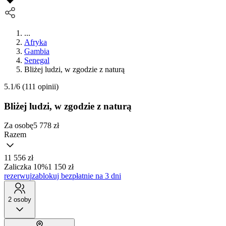
...
Afryka
Gambia
Senegal
Bliżej ludzi, w zgodzie z naturą
5.1/6
(111 opinii)
Bliżej ludzi, w zgodzie z naturą
Za osobę
5 778
zł
Razem
11 556 zł
Zaliczka 10%
1 150 zł
rezerwuj
zablokuj bezpłatnie na 3 dni
2 osoby