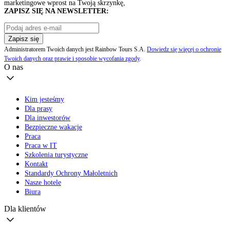
marketingowe wprost na Twoją skrzynkę,
ZAPISZ SIĘ NA NEWSLETTER:
Zapisz się
Administratorem Twoich danych jest Rainbow Tours S.A.
Dowiedz się więcej o ochronie
Twoich danych oraz prawie i sposobie wycofania zgody
.
O nas
Kim jesteśmy
Dla prasy
Dla inwestorów
Bezpieczne wakacje
Praca
Praca w IT
Szkolenia turystyczne
Kontakt
Standardy Ochrony Małoletnich
Nasze hotele
Biura
Dla klientów