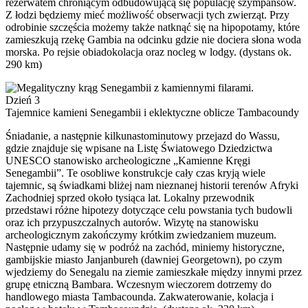
rezerwatem chroniącym odbudowującą się populację szympansów.
Z łodzi będziemy mieć możliwość obserwacji tych zwierząt. Przy
odrobinie szczęścia możemy także natknąć się na hipopotamy, które
zamieszkują rzekę Gambia na odcinku gdzie nie dociera słona woda
morska. Po rejsie obiadokolacja oraz nocleg w lodgy. (dystans ok.
290 km)
Dzień 3
Tajemnice kamieni Senegambii i eklektyczne oblicze Tambacoundy
Śniadanie, a następnie kilkunastominutowy przejazd do Wassu,
gdzie znajduje się wpisane na Listę Światowego Dziedzictwa
UNESCO stanowisko archeologiczne „Kamienne Kręgi
Senegambii”. Te osobliwe konstrukcje cały czas kryją wiele
tajemnic, są świadkami bliżej nam nieznanej historii terenów Afryki
Zachodniej sprzed około tysiąca lat. Lokalny przewodnik
przedstawi różne hipotezy dotyczące celu powstania tych budowli
oraz ich przypuszczalnych autorów. Wizytę na stanowisku
archeologicznym zakończymy krótkim zwiedzaniem muzeum.
Następnie udamy się w podróż na zachód, miniemy historyczne,
gambijskie miasto Janjanbureh (dawniej Georgetown), po czym
wjedziemy do Senegalu na ziemie zamieszkałe między innymi przez
grupę etniczną Bambara. Wczesnym wieczorem dotrzemy do
handlowego miasta Tambacounda. Zakwaterowanie, kolacja i