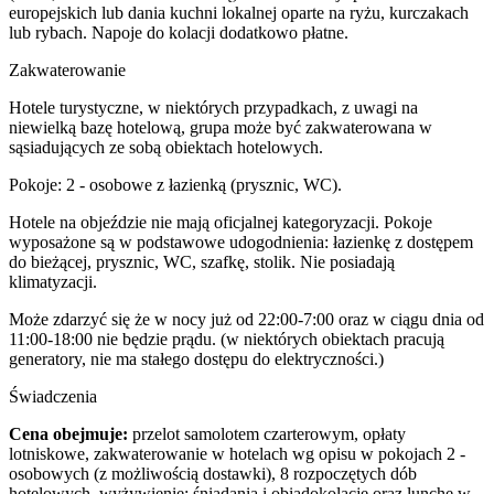
europejskich lub dania kuchni lokalnej oparte na ryżu, kurczakach
lub rybach. Napoje do kolacji dodatkowo płatne.
Zakwaterowanie
Hotele turystyczne, w niektórych przypadkach, z uwagi na
niewielką bazę hotelową, grupa może być zakwaterowana w
sąsiadujących ze sobą obiektach hotelowych.
Pokoje: 2 - osobowe z łazienką (prysznic, WC).
Hotele na objeździe nie mają oficjalnej kategoryzacji. Pokoje
wyposażone są w podstawowe udogodnienia: łazienkę z dostępem
do bieżącej, prysznic, WC, szafkę, stolik. Nie posiadają
klimatyzacji.
Może zdarzyć się że w nocy już od 22:00-7:00 oraz w ciągu dnia od
11:00-18:00 nie będzie prądu. (w niektórych obiektach pracują
generatory, nie ma stałego dostępu do elektryczności.)
Świadczenia
Cena obejmuje:
przelot samolotem czarterowym, opłaty
lotniskowe, zakwaterowanie w hotelach wg opisu w pokojach 2 -
osobowych (z możliwością dostawki), 8 rozpoczętych dób
hotelowych, wyżywienie: śniadania i obiadokolacje oraz lunche w