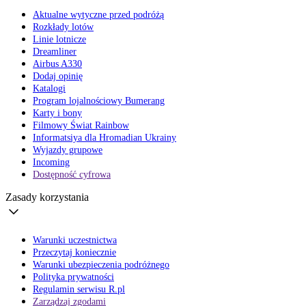
Aktualne wytyczne przed podróżą
Rozkłady lotów
Linie lotnicze
Dreamliner
Airbus A330
Dodaj opinię
Katalogi
Program lojalnościowy Bumerang
Karty i bony
Filmowy Świat Rainbow
Informatsiya dla Hromadian Ukrainy
Wyjazdy grupowe
Incoming
Dostępność cyfrowa
Zasady korzystania
Warunki uczestnictwa
Przeczytaj koniecznie
Warunki ubezpieczenia podróżnego
Polityka prywatności
Regulamin serwisu R.pl
Zarządzaj zgodami