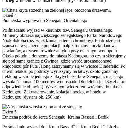
nocleg w hotelu w Tambacoundzie. (dystans ok. 230 km)
Dzień 4
Pionierska wyprawa do Senegalu Orientalnego
Po śniadaniu wyjazd w kierunku tzw. Senegalu Orientalnego.
Miniemy obrzeża największego senegalskiego Parku Narodowego
Niokolokoba (bez wjeżdżania na teren chroniony). Po drodze jest
szansa na wypatrzenie populacji małp z rodziny koczkodanów,
pawianów, a czasem również antylop przy rzecznym wodopoju.
Około południa dotrzemy do miasta Kedougou, po czym skierujemy
się pod samą granicę z Gwineą, gdzie wśród urozmaiconego
krajobrazu gór Futa Jalong zatrzymamy się w wiosce Dindefello. Po
chwili relaksu po podróży wyruszymy na łatwy, około godzinny
trekking w stronę jednego z ukrytych skarbów Senegalu, mającego
wysokość ponad 100 metrów wodospadu Dindefello (należy zbarać
odpowiednie obuwie!). Wczesnym wieczorem wrócimy do miasta
Kedougou. Zakwaterowanie, kolacja i nocleg w hotelu w
Kedougou (dystans ok. 250 km)
Dzień 5
Etniczna podróż do serca Senegalu: Kraina Bassari i Bedik
Po śniadaniu wyjazd do "Kraju Bassari” i "Kraju Bedik". Liczba