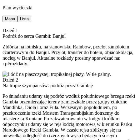
Plan wycieczki
Mapa
Lista
Dzień 1
Podróż do serca Gambii: Banjul
Zbiórka na lotnisku, na stanowisku Rainbow, przelot samolotem
czarterowym do Banjul. Przylot, transfer do hotelu, obiadokolacja,
nocleg w Banjul. Aktualne rozkłady prosimy sprawdzać na:
r.pl/rozklady.
Dzień 2
Na tropie szympansów: podróż przez Gambię
Po śniadaniu udamy się podróż wzdłuż południowego brzegu rzeki
Gambia przemierzając tereny zamieszkałe przez grupy etniczne
Mandinka, Diola i oraz Fula. Wczesnym popołudniem, po
przekroczeniu rzeki Mostem Transgambijskim dotrzemy do
miasteczka Kuntaur. Po zakwaterowaniu w lodgy i krótkim
odpoczynku udamy się w rejs łodzią motorową w kierunku Parku
Narodowego Rzeki Gambia. W czasie rejsu zbliżymy się na
niewielką odległość do rzecznych wysp będących ścisłym