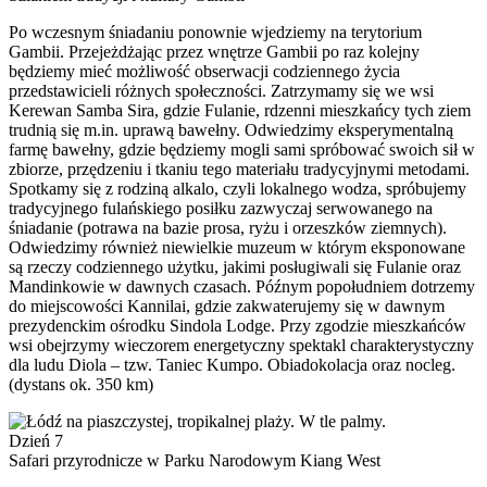
Po wczesnym śniadaniu ponownie wjedziemy na terytorium
Gambii. Przejeżdżając przez wnętrze Gambii po raz kolejny
będziemy mieć możliwość obserwacji codziennego życia
przedstawicieli różnych społeczności. Zatrzymamy się we wsi
Kerewan Samba Sira, gdzie Fulanie, rdzenni mieszkańcy tych ziem
trudnią się m.in. uprawą bawełny. Odwiedzimy eksperymentalną
farmę bawełny, gdzie będziemy mogli sami spróbować swoich sił w
zbiorze, przędzeniu i tkaniu tego materiału tradycyjnymi metodami.
Spotkamy się z rodziną alkalo, czyli lokalnego wodza, spróbujemy
tradycyjnego fulańskiego posiłku zazwyczaj serwowanego na
śniadanie (potrawa na bazie prosa, ryżu i orzeszków ziemnych).
Odwiedzimy również niewielkie muzeum w którym eksponowane
są rzeczy codziennego użytku, jakimi posługiwali się Fulanie oraz
Mandinkowie w dawnych czasach. Późnym popołudniem dotrzemy
do miejscowości Kannilai, gdzie zakwaterujemy się w dawnym
prezydenckim ośrodku Sindola Lodge. Przy zgodzie mieszkańców
wsi obejrzymy wieczorem energetyczny spektakl charakterystyczny
dla ludu Diola – tzw. Taniec Kumpo. Obiadokolacja oraz nocleg.
(dystans ok. 350 km)
Dzień 7
Safari przyrodnicze w Parku Narodowym Kiang West