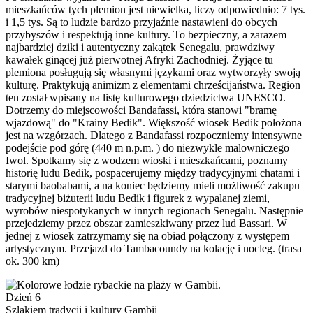
mieszkańców tych plemion jest niewielka, liczy odpowiednio: 7 tys.
i 1,5 tys. Są to ludzie bardzo przyjaźnie nastawieni do obcych
przybyszów i respektują inne kultury. To bezpieczny, a zarazem
najbardziej dziki i autentyczny zakątek Senegalu, prawdziwy
kawałek ginącej już pierwotnej Afryki Zachodniej. Żyjące tu
plemiona posługują się własnymi językami oraz wytworzyły swoją
kulturę. Praktykują animizm z elementami chrześcijaństwa. Region
ten został wpisany na listę kulturowego dziedzictwa UNESCO.
Dotrzemy do miejscowości Bandafassi, która stanowi "bramę
wjazdową" do "Krainy Bedik". Większość wiosek Bedik położona
jest na wzgórzach. Dlatego z Bandafassi rozpoczniemy intensywne
podejście pod górę (440 m n.p.m. ) do niezwykle malowniczego
Iwol. Spotkamy się z wodzem wioski i mieszkańcami, poznamy
historię ludu Bedik, pospacerujemy między tradycyjnymi chatami i
starymi baobabami, a na koniec będziemy mieli możliwość zakupu
tradycyjnej biżuterii ludu Bedik i figurek z wypalanej ziemi,
wyrobów niespotykanych w innych regionach Senegalu. Następnie
przejedziemy przez obszar zamieszkiwany przez lud Bassari. W
jednej z wiosek zatrzymamy się na obiad połączony z występem
artystycznym. Przejazd do Tambacoundy na kolację i nocleg. (trasa
ok. 300 km)
Dzień 6
Szlakiem tradycji i kultury Gambii