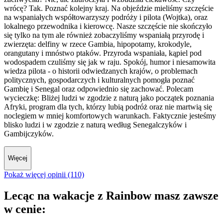
wrócę? Tak. Poznać kolejny kraj. Na objeździe mieliśmy szczęście
na wspaniałych współtowarzyszy podróży i pilota (Wojtka), oraz
lokalnego przewodnika i kierowcę. Nasze szczęście nie skończyło
się tylko na tym ale również zobaczyliśmy wspaniałą przyrodę i
zwierzęta: delfiny w rzece Gambia, hipopotamy, krokodyle,
orangutany i mnóstwo ptaków. Przyroda wspaniała, kąpiel pod
wodospadem czuliśmy się jak w raju. Spokój, humor i niesamowita
wiedza pilota - o historii odwiedzanych krajów, o problemach
politycznych, gospodarczych i kulturalnych pomogła poznać
Gambię i Senegal oraz odpowiednio się zachować. Polecam
wycieczkę: Bliżej ludzi w zgodzie z naturą jako początek poznania
Afryki, program dla tych, którzy lubią podróż oraz nie martwią się
noclegiem w mniej komfortowych warunkach. Faktycznie jesteśmy
blisko ludzi i w zgodzie z naturą według Senegalczyków i
Gambijczyków.
Więcej
Pokaż więcej opinii (110)
Lecąc na wakacje z Rainbow masz zawsze
w cenie: