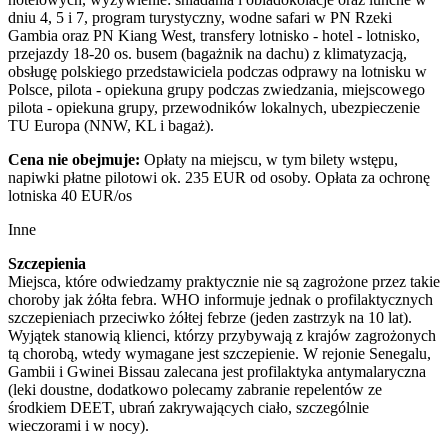
dniu 4, 5 i 7, program turystyczny, wodne safari w PN Rzeki
Gambia oraz PN Kiang West, transfery lotnisko - hotel - lotnisko,
przejazdy 18-20 os. busem (bagażnik na dachu) z klimatyzacją,
obsługę polskiego przedstawiciela podczas odprawy na lotnisku w
Polsce, pilota - opiekuna grupy podczas zwiedzania, miejscowego
pilota - opiekuna grupy, przewodników lokalnych, ubezpieczenie
TU Europa (NNW, KL i bagaż).
Cena nie obejmuje:
Opłaty na miejscu, w tym bilety wstępu,
napiwki płatne pilotowi ok. 235 EUR od osoby. Opłata za ochronę
lotniska 40 EUR/os
Inne
Szczepienia
Miejsca, które odwiedzamy praktycznie nie są zagrożone przez takie
choroby jak żółta febra. WHO informuje jednak o profilaktycznych
szczepieniach przeciwko żółtej febrze (jeden zastrzyk na 10 lat).
Wyjątek stanowią klienci, którzy przybywają z krajów zagrożonych
tą chorobą, wtedy wymagane jest szczepienie. W rejonie Senegalu,
Gambii i Gwinei Bissau zalecana jest profilaktyka antymalaryczna
(leki doustne, dodatkowo polecamy zabranie repelentów ze
środkiem DEET, ubrań zakrywających ciało, szczególnie
wieczorami i w nocy).