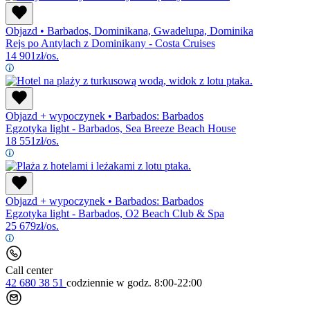
Objazd
•
Barbados, Dominikana, Gwadelupa, Dominika
Rejs po Antylach z Dominikany - Costa Cruises
14 901
zł/os.
Objazd + wypoczynek
•
Barbados: Barbados
Egzotyka light - Barbados, Sea Breeze Beach House
18 551
zł/os.
Objazd + wypoczynek
•
Barbados: Barbados
Egzotyka light - Barbados, O2 Beach Club & Spa
25 679
zł/os.
Call center
42 680 38 51
codziennie
w godz. 8:00-22:00