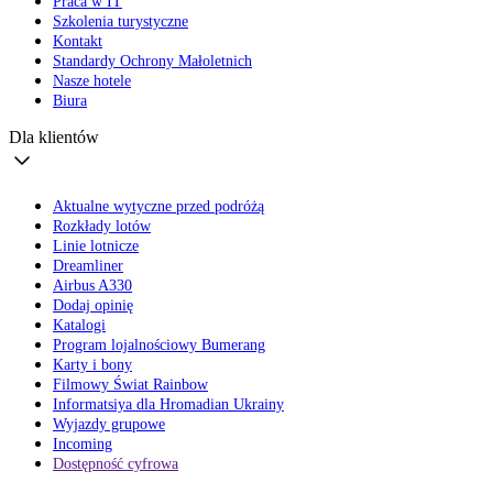
Praca w IT
Szkolenia turystyczne
Kontakt
Standardy Ochrony Małoletnich
Nasze hotele
Biura
Dla klientów
Aktualne wytyczne przed podróżą
Rozkłady lotów
Linie lotnicze
Dreamliner
Airbus A330
Dodaj opinię
Katalogi
Program lojalnościowy Bumerang
Karty i bony
Filmowy Świat Rainbow
Informatsiya dla Hromadian Ukrainy
Wyjazdy grupowe
Incoming
Dostępność cyfrowa