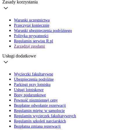
Zasady korzystania
Warunki uczestnictwa
Przeczytaj koniecznie
Warunki ubezpieczenia podróżnego
Polityka prywatności
Regulamin serwisu R.pl
Zarządzaj zgodami
Usługi dodatkowe
Wycieczki fakultatywne
Ubezpieczenia podróżne
Parkingi przy lotnisku
Usługi lotniskowe
Bony podarunkowe
Pewność niezmiennej ceny
Bezpłatne odwołanie rezerwacji
Regulamin miejsc w samolocie
Regulamin wycieczek fakultatywnych
Regulamin szkoleń narciarskich
Bezpłatna zmiana rezerwacji