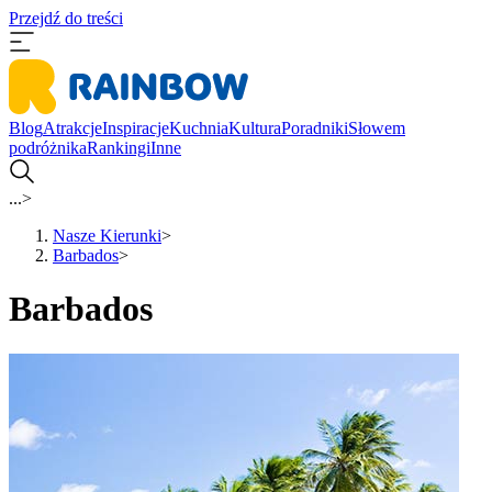
Przejdź do treści
Blog
Atrakcje
Inspiracje
Kuchnia
Kultura
Poradniki
Słowem
podróżnika
Rankingi
Inne
...
>
Nasze Kierunki
>
Barbados
>
Barbados