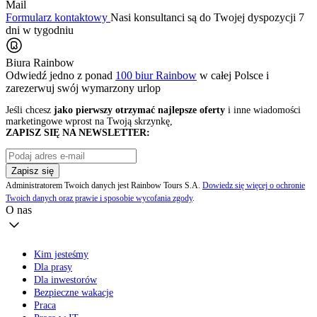
Mail
Formularz kontaktowy
Nasi konsultanci są do Twojej dyspozycji 7
dni w tygodniu
Biura Rainbow
Odwiedź jedno z ponad
100 biur Rainbow
w całej Polsce i
zarezerwuj swój
wymarzony urlop
Jeśli chcesz
jako pierwszy otrzymać najlepsze oferty
i inne wiadomości
marketingowe wprost na Twoją skrzynkę,
ZAPISZ SIĘ NA NEWSLETTER:
Zapisz się
Administratorem Twoich danych jest Rainbow Tours S.A.
Dowiedz się więcej o ochronie
Twoich danych oraz prawie i sposobie wycofania zgody
.
O nas
Kim jesteśmy
Dla prasy
Dla inwestorów
Bezpieczne wakacje
Praca