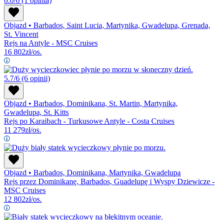
6.0/6
(1 opinia)
Objazd
•
Barbados, Saint Lucia, Martynika, Gwadelupa, Grenada,
St. Vincent
Rejs na Antyle - MSC Cruises
16 802
zł/os.
5.7/6
(6 opinii)
Objazd
•
Barbados, Dominikana, St. Martin, Martynika,
Gwadelupa, St. Kitts
Rejs po Karaibach - Turkusowe Antyle - Costa Cruises
11 279
zł/os.
Objazd
•
Barbados, Dominikana, Martynika, Gwadelupa
Rejs przez Dominikanę, Barbados, Guadelupę i Wyspy Dziewicze -
MSC Cruises
12 802
zł/os.