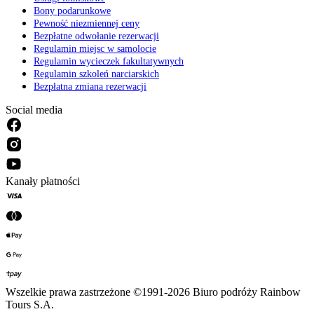
Bony podarunkowe
Pewność niezmiennej ceny
Bezpłatne odwołanie rezerwacji
Regulamin miejsc w samolocie
Regulamin wycieczek fakultatywnych
Regulamin szkoleń narciarskich
Bezpłatna zmiana rezerwacji
Social media
Kanały płatności
Wszelkie prawa zastrzeżone ©1991-2026 Biuro podróży Rainbow
Tours S.A.