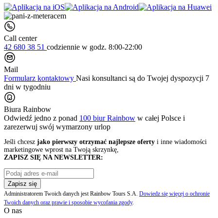
Call center
42 680 38 51
codziennie
w godz. 8:00-22:00
Mail
Formularz kontaktowy
Nasi konsultanci są do Twojej dyspozycji 7
dni w tygodniu
Biura Rainbow
Odwiedź jedno z ponad
100 biur Rainbow
w całej Polsce i
zarezerwuj swój
wymarzony urlop
Jeśli chcesz
jako pierwszy otrzymać najlepsze oferty
i inne wiadomości
marketingowe wprost na Twoją skrzynkę,
ZAPISZ SIĘ NA NEWSLETTER:
Zapisz się
Administratorem Twoich danych jest Rainbow Tours S.A.
Dowiedz się więcej o ochronie
Twoich danych oraz prawie i sposobie wycofania zgody
.
O nas