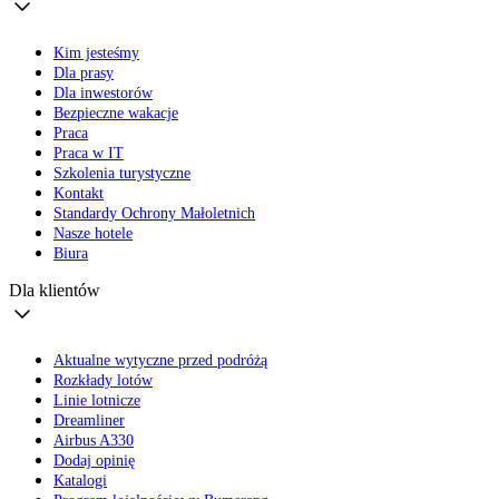
Kim jesteśmy
Dla prasy
Dla inwestorów
Bezpieczne wakacje
Praca
Praca w IT
Szkolenia turystyczne
Kontakt
Standardy Ochrony Małoletnich
Nasze hotele
Biura
Dla klientów
Aktualne wytyczne przed podróżą
Rozkłady lotów
Linie lotnicze
Dreamliner
Airbus A330
Dodaj opinię
Katalogi