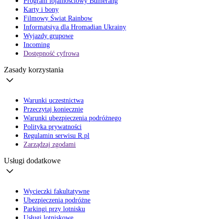
Program lojalnościowy Bumerang
Karty i bony
Filmowy Świat Rainbow
Informatsiya dla Hromadian Ukrainy
Wyjazdy grupowe
Incoming
Dostępność cyfrowa
Zasady korzystania
Warunki uczestnictwa
Przeczytaj koniecznie
Warunki ubezpieczenia podróżnego
Polityka prywatności
Regulamin serwisu R.pl
Zarządzaj zgodami
Usługi dodatkowe
Wycieczki fakultatywne
Ubezpieczenia podróżne
Parkingi przy lotnisku
Usługi lotniskowe