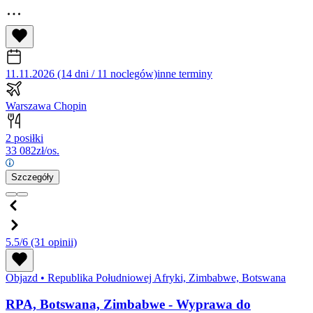
11.11.2026 (14 dni / 11 noclegów)
inne terminy
Warszawa Chopin
2 posiłki
33 082
zł/os.
Szczegóły
5.5/6
(31 opinii)
Objazd
•
Republika Południowej Afryki, Zimbabwe, Botswana
RPA, Botswana, Zimbabwe - Wyprawa do