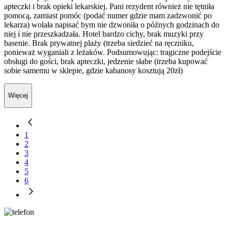
apteczki i brak opieki lekarskiej. Pani rezydent również nie tętniła
pomocą, zamiast pomóc (podać numer gdzie mam zadzwonić po
lekarza) wolała napisać bym nie dzwoniła o późnych godzinach do
niej i nie przeszkadzała. Hotel bardzo cichy, brak muzyki przy
basenie. Brak prywatnej plaży (trzeba siedzieć na ręczniku,
ponieważ wyganiali z leżaków. Podsumowując: tragiczne podejście
obsługi do gości, brak apteczki, jedzenie słabe (trzeba kupować
sobie samemu w sklepie, gdzie kabanosy kosztują 20zł)
Więcej
1
2
3
4
5
6