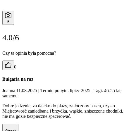
5
4.0/6
Czy ta opinia była pomocna?
0
Bułgaria na raz
Joanna 11.08.2025
| Termin pobytu: lipiec 2025
| Tagi: 46-55 lat,
samemu
Dobre jedzenie, za daleko do plaży, zatłoczony basen, czysto.
Miejscowość zaniedbana i brzydka, wąskie, zniszczone chodniki,
nie ma gdzie bezpieczne spacerować.
Więcej