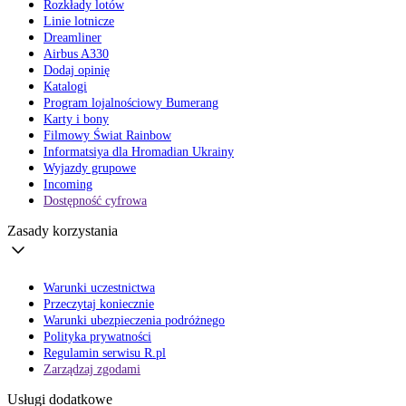
Rozkłady lotów
Linie lotnicze
Dreamliner
Airbus A330
Dodaj opinię
Katalogi
Program lojalnościowy Bumerang
Karty i bony
Filmowy Świat Rainbow
Informatsiya dla Hromadian Ukrainy
Wyjazdy grupowe
Incoming
Dostępność cyfrowa
Zasady korzystania
Warunki uczestnictwa
Przeczytaj koniecznie
Warunki ubezpieczenia podróżnego
Polityka prywatności
Regulamin serwisu R.pl
Zarządzaj zgodami
Usługi dodatkowe