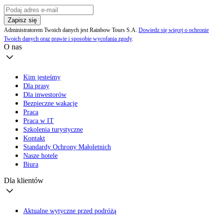
Zapisz się
Administratorem Twoich danych jest Rainbow Tours S.A.
Dowiedz się więcej o ochronie
Twoich danych oraz prawie i sposobie wycofania zgody
.
O nas
Kim jesteśmy
Dla prasy
Dla inwestorów
Bezpieczne wakacje
Praca
Praca w IT
Szkolenia turystyczne
Kontakt
Standardy Ochrony Małoletnich
Nasze hotele
Biura
Dla klientów
Aktualne wytyczne przed podróżą