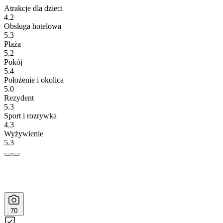
Atrakcje dla dzieci
4.2
Obsługa hotelowa
5.3
Plaża
5.2
Pokój
5.4
Położenie i okolica
5.0
Rezydent
5.3
Sport i rozrywka
4.3
Wyżywienie
5.3
70