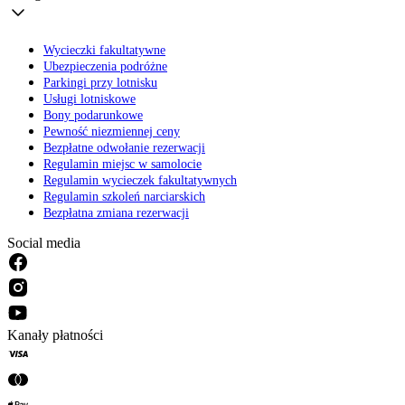
Wycieczki fakultatywne
Ubezpieczenia podróżne
Parkingi przy lotnisku
Usługi lotniskowe
Bony podarunkowe
Pewność niezmiennej ceny
Bezpłatne odwołanie rezerwacji
Regulamin miejsc w samolocie
Regulamin wycieczek fakultatywnych
Regulamin szkoleń narciarskich
Bezpłatna zmiana rezerwacji
Social media
Kanały płatności