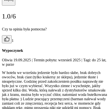
1.0/6
Czy ta opinia była pomocna?
1
Wypoczynek
Oliwia 19.09.2025
| Termin pobytu: wrzesień 2025
| Tagi: do 25 lat,
w parze
W hotelu we wrześniu jedzenie było bardzo słabe, brak dobrych
owoców, brak ciast (tylko krakersy ze sklepu), jedzenie tłuste i
nieapetyczne. Godzinę przed zakończeniem posiłku naprawdę nie
było już w czym wybierać. Wszystko zimne i wyschnięte, jakby
sprzed kilku dni. Woda, którą nalewali z dystrybutorów smakowała
jak z kranu, można było wyczuć chlor, natomiast woda butelkowana
była płatna :) Ludzie pracujący przemęczeni (barman nalewał wody
zamiast coli ze zmęczenia), recepcja bez serca, w momencie gdy
stłukłam rękę, mimo proszenia nikt nie udzielił mi pomocy. Brak