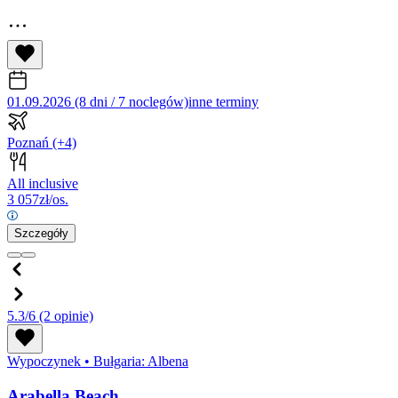
01.09.2026 (8 dni / 7 noclegów)
inne terminy
Poznań
(+4)
All inclusive
3 057
zł/os.
Szczegóły
5.3/6
(2 opinie)
Wypoczynek
•
Bułgaria: Albena
Arabella Beach