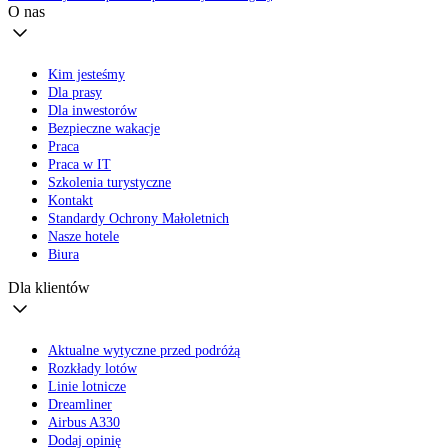
O nas
Kim jesteśmy
Dla prasy
Dla inwestorów
Bezpieczne wakacje
Praca
Praca w IT
Szkolenia turystyczne
Kontakt
Standardy Ochrony Małoletnich
Nasze hotele
Biura
Dla klientów
Aktualne wytyczne przed podróżą
Rozkłady lotów
Linie lotnicze
Dreamliner
Airbus A330
Dodaj opinię