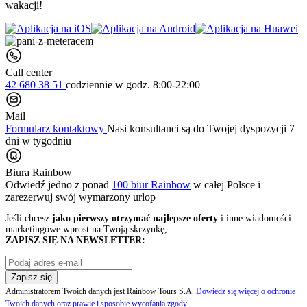
wakacji!
Call center
42 680 38 51
codziennie
w godz. 8:00-22:00
Mail
Formularz kontaktowy
Nasi konsultanci są do Twojej dyspozycji 7
dni w tygodniu
Biura Rainbow
Odwiedź jedno z ponad
100 biur Rainbow
w całej Polsce i
zarezerwuj swój
wymarzony urlop
Jeśli chcesz
jako pierwszy otrzymać najlepsze oferty
i inne wiadomości
marketingowe wprost na Twoją skrzynkę,
ZAPISZ SIĘ NA NEWSLETTER:
Zapisz się
Administratorem Twoich danych jest Rainbow Tours S.A.
Dowiedz się więcej o ochronie
Twoich danych oraz prawie i sposobie wycofania zgody
.