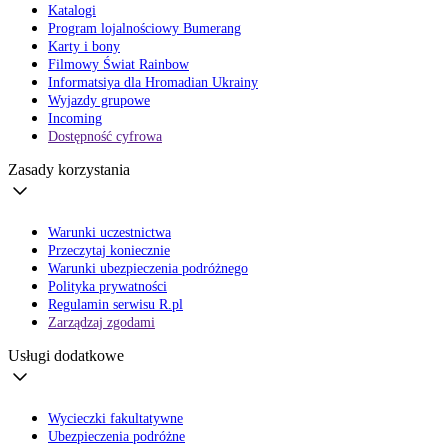
Katalogi
Program lojalnościowy Bumerang
Karty i bony
Filmowy Świat Rainbow
Informatsiya dla Hromadian Ukrainy
Wyjazdy grupowe
Incoming
Dostępność cyfrowa
Zasady korzystania
Warunki uczestnictwa
Przeczytaj koniecznie
Warunki ubezpieczenia podróżnego
Polityka prywatności
Regulamin serwisu R.pl
Zarządzaj zgodami
Usługi dodatkowe
Wycieczki fakultatywne
Ubezpieczenia podróżne