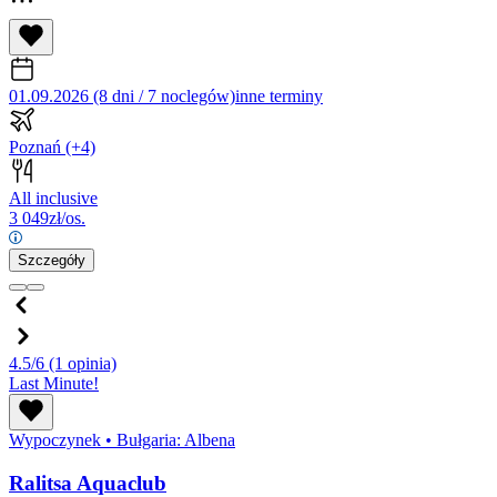
01.09.2026 (8 dni / 7 noclegów)
inne terminy
Poznań
(+4)
All inclusive
3 049
zł/os.
Szczegóły
4.5/6
(1 opinia)
Last Minute!
Wypoczynek
•
Bułgaria: Albena
Ralitsa Aquaclub