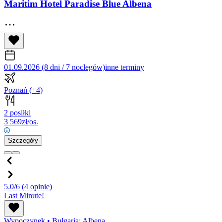
Maritim Hotel Paradise Blue Albena
01.09.2026 (8 dni / 7 noclegów)
inne terminy
Poznań
(+4)
2 posiłki
3 569
zł/os.
Szczegóły
5.0/6
(4 opinie)
Last Minute!
Wypoczynek
•
Bułgaria: Albena