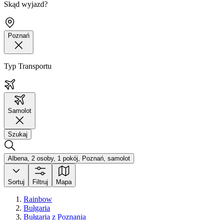
Skąd wyjazd?
Poznań
Typ Transportu
Samolot
Szukaj
Albena, 2 osoby, 1 pokój, Poznań, samolot
Sortuj
Filtruj
Mapa
Rainbow
Bułgaria
Bułgaria z Poznania