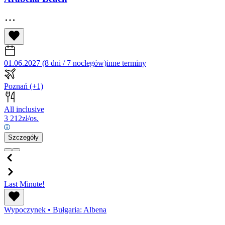
01.06.2027 (8 dni / 7 noclegów)
inne terminy
Poznań
(+1)
All inclusive
3 212
zł/os.
Szczegóły
Last Minute!
Wypoczynek
•
Bułgaria: Albena