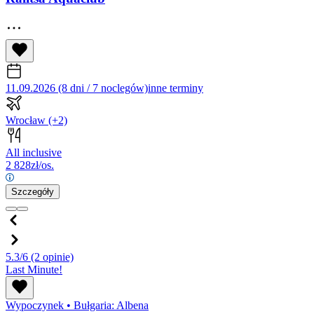
11.09.2026 (8 dni / 7 noclegów)
inne terminy
Wrocław
(+2)
All inclusive
2 828
zł/os.
Szczegóły
5.3/6
(2 opinie)
Last Minute!
Wypoczynek
•
Bułgaria: Albena