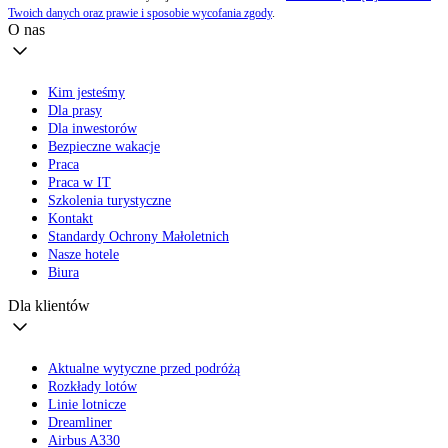
Twoich danych oraz prawie i sposobie wycofania zgody
.
O nas
Kim jesteśmy
Dla prasy
Dla inwestorów
Bezpieczne wakacje
Praca
Praca w IT
Szkolenia turystyczne
Kontakt
Standardy Ochrony Małoletnich
Nasze hotele
Biura
Dla klientów
Aktualne wytyczne przed podróżą
Rozkłady lotów
Linie lotnicze
Dreamliner
Airbus A330