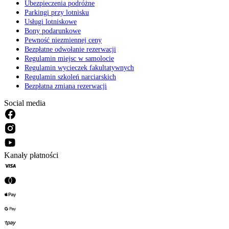
Ubezpieczenia podróżne
Parkingi przy lotnisku
Usługi lotniskowe
Bony podarunkowe
Pewność niezmiennej ceny
Bezpłatne odwołanie rezerwacji
Regulamin miejsc w samolocie
Regulamin wycieczek fakultatywnych
Regulamin szkoleń narciarskich
Bezpłatna zmiana rezerwacji
Social media
Kanały płatności