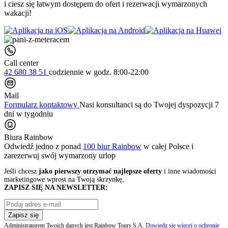
i ciesz się łatwym dostępem do ofert i rezerwacji wymarzonych
wakacji!
Call center
42 680 38 51
codziennie
w godz. 8:00-22:00
Mail
Formularz kontaktowy
Nasi konsultanci są do Twojej dyspozycji 7
dni w tygodniu
Biura Rainbow
Odwiedź jedno z ponad
100 biur Rainbow
w całej Polsce i
zarezerwuj swój
wymarzony urlop
Jeśli chcesz
jako pierwszy otrzymać najlepsze oferty
i inne wiadomości
marketingowe wprost na Twoją skrzynkę,
ZAPISZ SIĘ NA NEWSLETTER:
Zapisz się
Administratorem Twoich danych jest Rainbow Tours S.A.
Dowiedz się więcej o ochronie