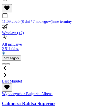
11.09.2026 (8 dni / 7 noclegów)
inne terminy
Wrocław
(+2)
All inclusive
2 511
zł/os.
Szczegóły
Last Minute!
Wypoczynek
•
Bułgaria: Albena
Calimera Ralitsa Superior