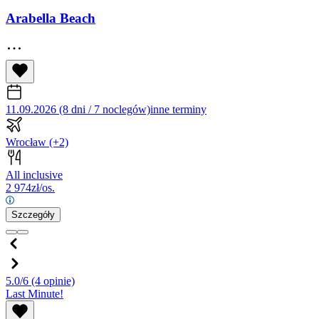
Arabella Beach
11.09.2026 (8 dni / 7 noclegów)
inne terminy
Wrocław
(+2)
All inclusive
2 974
zł/os.
Szczegóły
5.0/6
(4 opinie)
Last Minute!