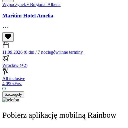
Wypoczynek
•
Bułgaria: Albena
Maritim Hotel Amelia
11.09.2026 (8 dni / 7 noclegów)
inne terminy
Wrocław
(+2)
All inclusive
4 090
zł/os.
Szczegóły
Pobierz aplikację mobilną Rainbow