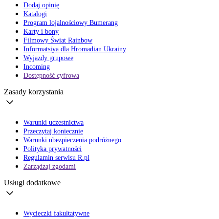
Dodaj opinię
Katalogi
Program lojalnościowy Bumerang
Karty i bony
Filmowy Świat Rainbow
Informatsiya dla Hromadian Ukrainy
Wyjazdy grupowe
Incoming
Dostępność cyfrowa
Zasady korzystania
Warunki uczestnictwa
Przeczytaj koniecznie
Warunki ubezpieczenia podróżnego
Polityka prywatności
Regulamin serwisu R.pl
Zarządzaj zgodami
Usługi dodatkowe
Wycieczki fakultatywne