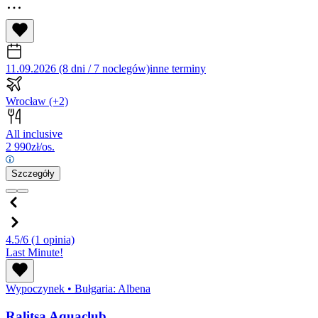
11.09.2026 (8 dni / 7 noclegów)
inne terminy
Wrocław
(+2)
All inclusive
2 990
zł/os.
Szczegóły
4.5/6
(1 opinia)
Last Minute!
Wypoczynek
•
Bułgaria: Albena
Ralitsa Aquaclub