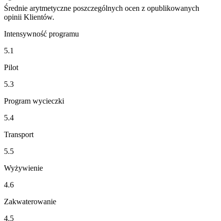
Średnie arytmetyczne poszczególnych ocen z opublikowanych
opinii Klientów.
Intensywność programu
5.1
Pilot
5.3
Program wycieczki
5.4
Transport
5.5
Wyżywienie
4.6
Zakwaterowanie
4.5