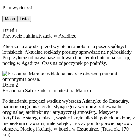
Plan wycieczki
Mapa
Lista
Dzień 1
Przybycie i aklimatyzacja w Agadirze
Zbiórka na 2 godz. przed wylotem samolotu na poszczególnych
lotniskach. Aktualne rozkłady prosimy sprawdzać na r.pl/rozklady.
Po przylocie odprawa paszportowa i transfer do hotelu na kolację i
nocleg w Agadirze. Czas na odpoczynek po podróży.
Dzień 2
Essaouira i Safi: sztuka i architektura Maroka
Po śniadaniu przejazd wzdłuż wybrzeża Atlantyku do Essaouiry,
nadmorskiego miasteczka słynącego z wyrobów z drewna tui,
oryginalnej architektury i artystycznej atmosfery. Masywne
fortyfikacje starego miasta, wąskie i kręte uliczki, pobielone domy z
niebieskimi drzwiami, miłe kafejki, uroczy port to prawie bajkowy
obrazek. Nocleg i kolacja w hotelu w Essaouirze. (Trasa ok. 170
km)