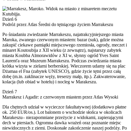
Dzień 6
Podróż przez Atlas Średni do tętniącego życiem Marrakeszu
Po śniadaniu zwiedzanie Marrakeszu, najatrakcyjniejszego miasta
Maroka, zwanego czerwonym miastem: bazar (suk), gdzie można
zakupić ciekawe pamiątki miejscowego rzemiosła, ogrody, meczet i
minaret Koutoubija z XII wieku (z zewnątrz), najstarszy zabytek
miasta Koubba Almorawidów z XI w, słynny ogród Yves Saint
Laurent'a oraz Muzeum Marrakeszu. Podczas zwiedzania miasta
krótka wizyta w zielarni berberskiej. Wieczorem udamy się na plac
Dżamaa el Fna (zabytek UNESCO), gdzie życie tętni przez całą
dobę (m.in. zaklinacze węży, treserzy małp, itp.). Zakwaterowanie,
kolacja (lub obiad w hotelu) i nocleg w Marakeszu.
Dzień 7
Marrakesz i Agadir: z czerwonym miastem przez Atlas Wysoki
Dla chętnych udział w wycieczce fakultatywnej (dodatkowo płatne
ok. 250 EUR/os.). Lot balonem o wschodzie słońca w okolicach
Marakeszu– niezapomniane przeżycie z widokami, zapierającymi
dech w piersiach. Ogromna dawka wrażeń oraz poznanie miejsc
niewidocznych z ziemi. Doskonałe zakończenie naszej podróży. Po