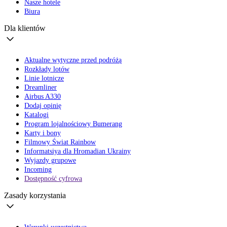
Nasze hotele
Biura
Dla klientów
Aktualne wytyczne przed podróżą
Rozkłady lotów
Linie lotnicze
Dreamliner
Airbus A330
Dodaj opinię
Katalogi
Program lojalnościowy Bumerang
Karty i bony
Filmowy Świat Rainbow
Informatsiya dla Hromadian Ukrainy
Wyjazdy grupowe
Incoming
Dostępność cyfrowa
Zasady korzystania