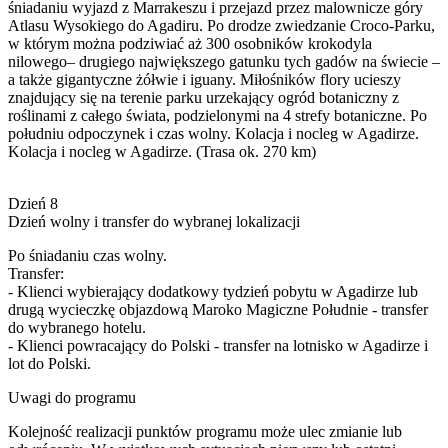
śniadaniu wyjazd z Marrakeszu i przejazd przez malownicze góry
Atlasu Wysokiego do Agadiru. Po drodze zwiedzanie Croco-Parku,
w którym można podziwiać aż 300 osobników krokodyla
nilowego– drugiego największego gatunku tych gadów na świecie –
a także gigantyczne żółwie i iguany. Miłośników flory ucieszy
znajdujący się na terenie parku urzekający ogród botaniczny z
roślinami z całego świata, podzielonymi na 4 strefy botaniczne. Po
południu odpoczynek i czas wolny. Kolacja i nocleg w Agadirze.
Kolacja i nocleg w Agadirze. (Trasa ok. 270 km)
Dzień 8
Dzień wolny i transfer do wybranej lokalizacji
Po śniadaniu czas wolny.
Transfer:
- Klienci wybierający dodatkowy tydzień pobytu w Agadirze lub
drugą wycieczkę objazdową Maroko Magiczne Południe - transfer
do wybranego hotelu.
- Klienci powracający do Polski - transfer na lotnisko w Agadirze i
lot do Polski.
Uwagi do programu
Kolejność realizacji punktów programu może ulec zmianie lub