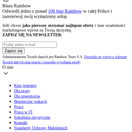
Biura Rainbow
Odwiedź jedno z ponad
100 biur Rainbow
w całej Polsce i
zarezerwuj swój
wymarzony urlop
Jeśli chcesz
jako pierwszy otrzymać najlepsze oferty
i inne wiadomości
marketingowe wprost na Twoją skrzynkę,
ZAPISZ SIĘ NA NEWSLETTER:
Zapisz się
Administratorem Twoich danych jest Rainbow Tours S.A.
Dowiedz się więcej o ochronie
Twoich danych oraz prawie i sposobie wycofania zgody
.
O nas
Kim jesteśmy
Dla prasy
Dla inwestorów
Bezpieczne wakacje
Praca
Praca w IT
Szkolenia turystyczne
Kontakt
Standardy Ochrony Małoletnich