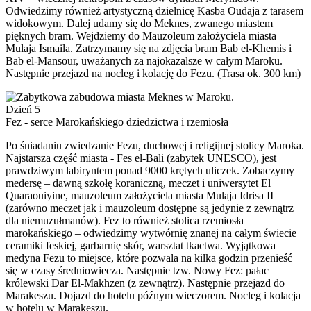
Odwiedzimy również artystyczną dzielnicę Kasba Oudaja z tarasem
widokowym. Dalej udamy się do Meknes, zwanego miastem
pięknych bram. Wejdziemy do Mauzoleum założyciela miasta
Mulaja Ismaila. Zatrzymamy się na zdjęcia bram Bab el-Khemis i
Bab el-Mansour, uważanych za najokazalsze w całym Maroku.
Następnie przejazd na nocleg i kolację do Fezu. (Trasa ok. 300 km)
Dzień 5
Fez - serce Marokańskiego dziedzictwa i rzemiosła
Po śniadaniu zwiedzanie Fezu, duchowej i religijnej stolicy Maroka.
Najstarsza część miasta - Fes el-Bali (zabytek UNESCO), jest
prawdziwym labiryntem ponad 9000 krętych uliczek. Zobaczymy
medersę – dawną szkołę koraniczną, meczet i uniwersytet El
Quaraouiyine, mauzoleum założyciela miasta Mulaja Idrisa II
(zarówno meczet jak i mauzoleum dostępne są jedynie z zewnątrz
dla niemuzułmanów). Fez to również stolica rzemiosła
marokańskiego – odwiedzimy wytwórnię znanej na całym świecie
ceramiki feskiej, garbarnię skór, warsztat tkactwa. Wyjątkowa
medyna Fezu to miejsce, które pozwala na kilka godzin przenieść
się w czasy średniowiecza. Następnie tzw. Nowy Fez: pałac
królewski Dar El-Makhzen (z zewnątrz). Następnie przejazd do
Marakeszu. Dojazd do hotelu późnym wieczorem. Nocleg i kolacja
w hotelu w Marakeszu.