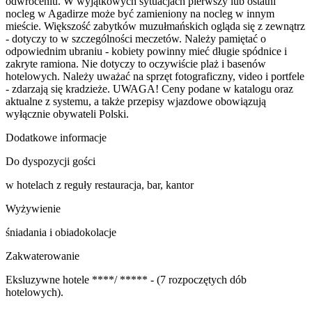
odwróceniu. W wyjątkowych sytuacjach pierwszy lub ostatni
nocleg w Agadirze może być zamieniony na nocleg w innym
mieście. Większość zabytków muzułmańskich ogląda się z zewnątrz
- dotyczy to w szczególności meczetów. Należy pamiętać o
odpowiednim ubraniu - kobiety powinny mieć długie spódnice i
zakryte ramiona. Nie dotyczy to oczywiście plaż i basenów
hotelowych. Należy uważać na sprzęt fotograficzny, video i portfele
- zdarzają się kradzieże. UWAGA! Ceny podane w katalogu oraz
aktualne z systemu, a także przepisy wjazdowe obowiązują
wyłącznie obywateli Polski.
Dodatkowe informacje
Do dyspozycji gości
w hotelach z reguły restauracja, bar, kantor
Wyżywienie
śniadania i obiadokolacje
Zakwaterowanie
Eksluzywne hotele ****/ ***** - (7 rozpoczętych dób
hotelowych).