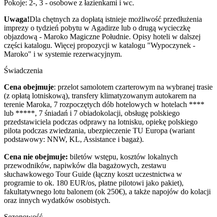
Pokoje: 2-, 3 - osobowe z łazienkami i wc.
Uwaga!
Dla chętnych za dopłatą istnieje możliwość przedłużenia
imprezy o tydzień pobytu w Agadirze lub o drugą wycieczkę
objazdową - Maroko Magiczne Południe. Opisy hoteli w dalszej
części katalogu. Więcej propozycji w katalogu "Wypoczynek -
Maroko" i w systemie rezerwacyjnym.
Świadczenia
Cena obejmuje
: przelot samolotem czarterowym na wybranej trasie
(z opłatą lotniskową), transfery klimatyzowanym autokarem na
terenie Maroka, 7 rozpoczętych dób hotelowych w hotelach ****
lub *****, 7 śniadań i 7 obiadokolacji, obsługę polskiego
przedstawiciela podczas odprawy na lotnisku, opiekę polskiego
pilota podczas zwiedzania, ubezpieczenie TU Europa (wariant
podstawowy: NNW, KL, Assistance i bagaż).
Cena nie obejmuje:
biletów wstępu, kosztów lokalnych
przewodników, napiwków dla bagażowych, zestawu
słuchawkowego Tour Guide (łączny koszt uczestnictwa w
programie to ok. 180 EUR/os, płatne pilotowi jako pakiet),
fakultatywnego lotu balonem (ok 250€), a także napojów do kolacji
oraz innych wydatków osobistych.
Sezonowość