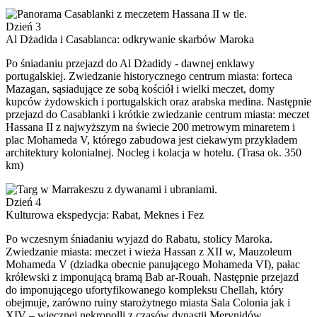
Dzień 3
Al Dżadida i Casablanca: odkrywanie skarbów Maroka
Po śniadaniu przejazd do Al Dżadidy - dawnej enklawy
portugalskiej. Zwiedzanie historycznego centrum miasta: forteca
Mazagan, sąsiadujące ze sobą kościół i wielki meczet, domy
kupców żydowskich i portugalskich oraz arabska medina. Następnie
przejazd do Casablanki i krótkie zwiedzanie centrum miasta: meczet
Hassana II z najwyższym na świecie 200 metrowym minaretem i
plac Mohameda V, którego zabudowa jest ciekawym przykładem
architektury kolonialnej. Nocleg i kolacja w hotelu. (Trasa ok. 350
km)
Dzień 4
Kulturowa ekspedycja: Rabat, Meknes i Fez
Po wczesnym śniadaniu wyjazd do Rabatu, stolicy Maroka.
Zwiedzanie miasta: meczet i wieża Hassan z XII w, Mauzoleum
Mohameda V (dziadka obecnie panującego Mohameda VI), pałac
królewski z imponującą bramą Bab ar-Rouah. Następnie przejazd
do imponującego ufortyfikowanego kompleksu Chellah, który
obejmuje, zarówno ruiny starożytnego miasta Sala Colonia jak i
XIV – wiecznej nekropolli z czasów dynastii Merynidów.