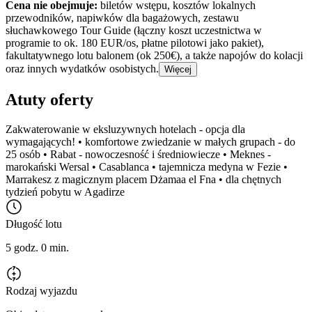
Cena nie obejmuje:
biletów wstępu, kosztów lokalnych
przewodników, napiwków dla bagażowych, zestawu
słuchawkowego Tour Guide (łączny koszt uczestnictwa w
programie to ok. 180 EUR/os, płatne pilotowi jako pakiet),
fakultatywnego lotu balonem (ok 250€), a także napojów do kolacji
oraz innych wydatków osobistych.
Więcej
Atuty oferty
Zakwaterowanie w eksluzywnych hotelach - opcja dla
wymagających! • komfortowe zwiedzanie w małych grupach - do
25 osób • Rabat - nowoczesność i średniowiecze • Meknes -
marokański Wersal • Casablanca • tajemnicza medyna w Fezie •
Marrakesz z magicznym placem Dżamaa el Fna • dla chętnych
tydzień pobytu w Agadirze
Długość lotu
5 godz. 0 min.
Rodzaj wyjazdu