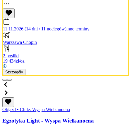
11.11.2026 (14 dni / 11 noclegów)
inne terminy
Warszawa Chopin
2 posiłki
19 434
zł/os.
Szczegóły
Objazd
•
Chile: Wyspa Wielkanocna
Egzotyka Light - Wyspa Wielkanocna