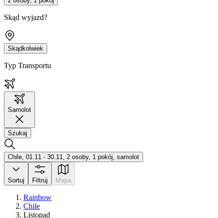
2 osoby, 1 pokój
Skąd wyjazd?
Skądkolwiek
Typ Transportu
Samolot
Szukaj
Chile, 01.11 - 30.11, 2 osoby, 1 pokój, samolot
Sortuj
Filtruj
Mapa
Rainbow
Chile
Listopad