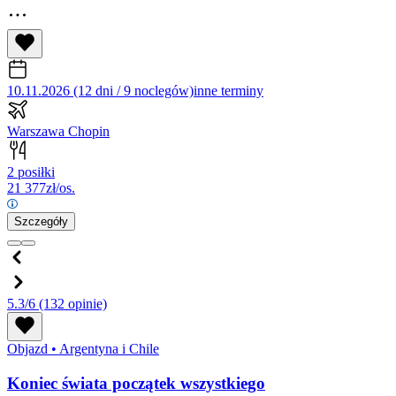
10.11.2026 (12 dni / 9 noclegów)
inne terminy
Warszawa Chopin
2 posiłki
21 377
zł/os.
Szczegóły
5.3/6
(132 opinie)
Objazd
•
Argentyna i Chile
Koniec świata początek wszystkiego