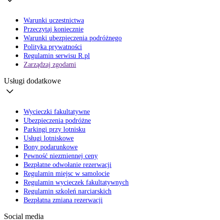
Warunki uczestnictwa
Przeczytaj koniecznie
Warunki ubezpieczenia podróżnego
Polityka prywatności
Regulamin serwisu R.pl
Zarządzaj zgodami
Usługi dodatkowe
Wycieczki fakultatywne
Ubezpieczenia podróżne
Parkingi przy lotnisku
Usługi lotniskowe
Bony podarunkowe
Pewność niezmiennej ceny
Bezpłatne odwołanie rezerwacji
Regulamin miejsc w samolocie
Regulamin wycieczek fakultatywnych
Regulamin szkoleń narciarskich
Bezpłatna zmiana rezerwacji
Social media