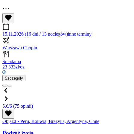
15.11.2026 (16 dni / 13 noclegów)
inne terminy
Warszawa Chopin
Śniadania
23 333
zł/os.
Szczegóły
5.6/6
(75 opinii)
Objazd
•
Peru, Boliwia, Brazylia, Argentyna, Chile
Podróż życia