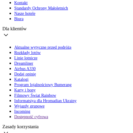
Kontakt
Standardy Ochrony Małoletnich
Nasze hotele
Biura
Dla klientów
Aktualne wytyczne przed podróżą
Rozkłady lotów
Linie lotnicze
Dreamliner
Airbus A330
Dodaj opinię
Katalogi
Program lojalnościowy Bumerang
Karty i bony
Filmowy Świat Rainbow
Informatsiya dla Hromadian Ukrainy
Wyjazdy grupowe
Incoming
Dostępność cyfrowa
Zasady korzystania