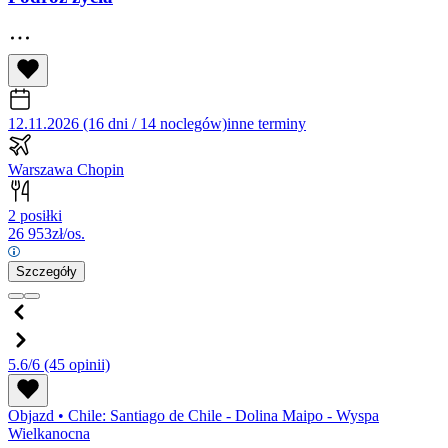
12.11.2026 (16 dni / 14 noclegów)
inne terminy
Warszawa Chopin
2 posiłki
26 953
zł/os.
Szczegóły
5.6/6
(45 opinii)
Objazd
•
Chile: Santiago de Chile - Dolina Maipo - Wyspa
Wielkanocna