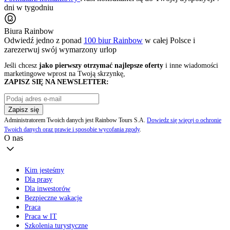
dni w tygodniu
Biura Rainbow
Odwiedź jedno z ponad
100 biur Rainbow
w całej Polsce i
zarezerwuj swój
wymarzony urlop
Jeśli chcesz
jako pierwszy otrzymać najlepsze oferty
i inne wiadomości
marketingowe wprost na Twoją skrzynkę,
ZAPISZ SIĘ NA NEWSLETTER:
Zapisz się
Administratorem Twoich danych jest Rainbow Tours S.A.
Dowiedz się więcej o ochronie
Twoich danych oraz prawie i sposobie wycofania zgody
.
O nas
Kim jesteśmy
Dla prasy
Dla inwestorów
Bezpieczne wakacje
Praca
Praca w IT
Szkolenia turystyczne