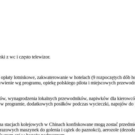
i z wc i często telewizor.
 opłaty lotniskowe, zakwaterowanie w hotelach (9 rozpoczętych dób ho
wienie wg programu, opiekę polskiego pilota i miejscowych przewodn
w, wynagrodzenia lokalnych przewodników, napiwków dla kierowców, 
 w programie, dodatkowych posiłków podczas wycieczki, napojów do 
stacjach kolejowych w Chinach konfiskowane mogą zostać przedmioty u
norazowych maszynek do golenia i cążek do paznokci), aerozole (dezodo