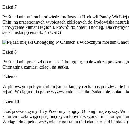
Dzień 7
Po śniadaniu w hotelu odwiedzimy Instytut Hodowli Pandy Wielkiej 
Chin, na przestronnych wybiegach zbliżonych do środowiska naturalne
uchwycenie klimatu regionu. Powrót do hotelu i nocleg. Dla chętnyc
syczuańskiej (cena ok. 45 USD)
Dzień 8
Po śniadaniu przejazd do miasta Chongqing, malowniczo położonego 
Chongqing zamiast kolacji na statku.
Dzień 9
W pierwszym pełnym dniu rejsu po Jangcy czeka nas podziwianie impo
rejsu). W ciągu dnia pełne wyżywienie na statku (śniadanie, obiad i ko
Dzień 10
Dziś przekroczymy Trzy Przełomy Jangcy: Qutang - najwęższy, Wu - n
z nurtem rzeki wijącej się między zielonymi wzgórzami i stromymi, 
W ciągu dnia pełne wyżywienie na statku (śniadanie, obiad i kolacja).