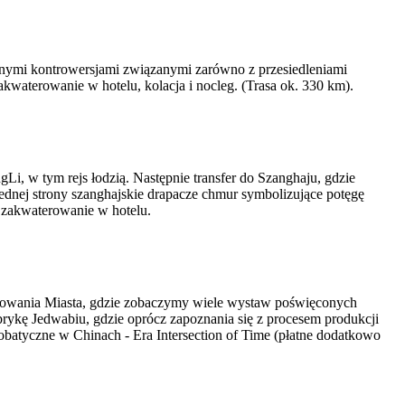
cznymi kontrowersjami związanymi zarówno z przesiedleniami
kwaterowanie w hotelu, kolacja i nocleg. (Trasa ok. 330 km).
, w tym rejs łodzią. Następnie transfer do Szanghaju, gdzie
ednej strony szanghajskie drapacze chmur symbolizujące potęgę
 zakwaterowanie w hotelu.
lanowania Miasta, gdzie zobaczymy wiele wystaw poświęconych
rykę Jedwabiu, gdzie oprócz zapoznania się z procesem produkcji
obatyczne w Chinach - Era Intersection of Time (płatne dodatkowo