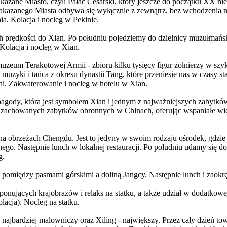
akazane Miasto, czyli Pałac Cesarski, który jeszcze do początku XX 
akazanego Miasta odbywa się wyłącznie z zewnątrz, bez wchodzenia n
a. Kolacja i nocleg w Pekinie.
ch prędkości do Xian. Po południu pojedziemy do dzielnicy muzułmańs
Kolacja i nocleg w Xian.
eum Terakotowej Armii - zbioru kilku tysięcy figur żołnierzy w szyku
uzyki i tańca z okresu dynastii Tang, które przeniesie nas w czasy s
hni. Zakwaterowanie i nocleg w hotelu w Xian.
pagody, która jest symbolem Xian i jednym z najważniejszych zabytkó
ej zachowanych zabytków obronnych w Chinach, oferując wspaniałe wi
na obrzeżach Chengdu. Jest to jedyny w swoim rodzaju ośrodek, gdzi
nego. Następnie lunch w lokalnej restauracji. Po południu udamy si
g.
pomiędzy pasmami górskimi a doliną Jangcy. Następnie lunch i zaokrę
nujących krajobrazów i relaks na statku, a także udział w dodatkowe
lacja). Nocleg na statku.
ajbardziej malowniczy oraz Xiling - największy. Przez cały dzień tow