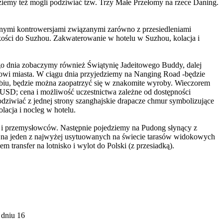
dziemy też mogli podziwiać tzw. Trzy Małe Przełomy na rzece Daning.
cznymi kontrowersjami związanymi zarówno z przesiedleniami
dkości do Suzhou. Zakwaterowanie w hotelu w Suzhou, kolacja i
go dnia zobaczymy również Świątynię Jadeitowego Buddy, dalej
owi miasta. W ciągu dnia przyjedziemy na Nanging Road -będzie
abiu, będzie można zaopatrzyć się w znakomite wyroby. Wieczorem
 USD; cena i możliwość uczestnictwa zależne od dostępności
odziwiać z jednej strony szanghajskie drapacze chmur symbolizujące
acja i nocleg w hotelu.
 i przemysłowców. Następnie pojedziemy na Pudong słynący z
 na jeden z najwyżej usytuowanych na świecie tarasów widokowych
ansfer na lotnisko i wylot do Polski (z przesiadką).
 dniu 16