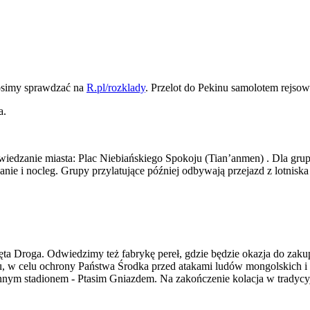
rosimy sprawdzać na
R.pl/rozklady
. Przelot do Pekinu samolotem rejsow
zwiedzanie miasta: Plac Niebiańskiego Spokoju (Tian’anmen) . Dla gru
ie i nocleg. Grupy przylatujące później odbywają przejazd z lotniska i
ęta Droga. Odwiedzimy też fabrykę pereł, gdzie będzie okazja do zaku
u, w celu ochrony Państwa Środka przed atakami ludów mongolskich i t
nnym stadionem - Ptasim Gniazdem. Na zakończenie kolacja w tradycyj