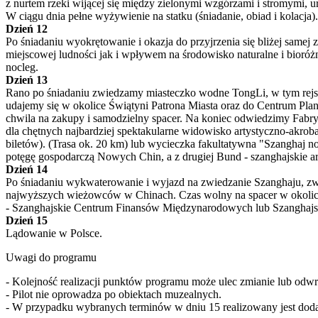
z nurtem rzeki wijącej się między zielonymi wzgórzami i stromymi, 
W ciągu dnia pełne wyżywienie na statku (śniadanie, obiad i kolacja).
Dzień 12
Po śniadaniu wyokrętowanie i okazja do przyjrzenia się bliżej sam
miejscowej ludności jak i wpływem na środowisko naturalne i bioró
nocleg.
Dzień 13
Rano po śniadaniu zwiedzamy miasteczko wodne TongLi, w tym rejs 
udajemy się w okolice Świątyni Patrona Miasta oraz do Centrum Pl
chwila na zakupy i samodzielny spacer. Na koniec odwiedzimy Fabry
dla chętnych najbardziej spektakularne widowisko artystyczno-akrob
biletów). (Trasa ok. 20 km) lub wycieczka fakultatywna "Szanghaj no
potęgę gospodarczą Nowych Chin, a z drugiej Bund - szanghajskie ar
Dzień 14
Po śniadaniu wykwaterowanie i wyjazd na zwiedzanie Szanghaju, z
najwyższych wieżowców w Chinach. Czas wolny na spacer w okolicac
- Szanghajskie Centrum Finansów Międzynarodowych lub Szanghajską 
Dzień 15
Lądowanie w Polsce.
Uwagi do programu
- Kolejność realizacji punktów programu może ulec zmianie lub odwr
- Pilot nie oprowadza po obiektach muzealnych.
- W przypadku wybranych terminów w dniu 15 realizowany jest dodat