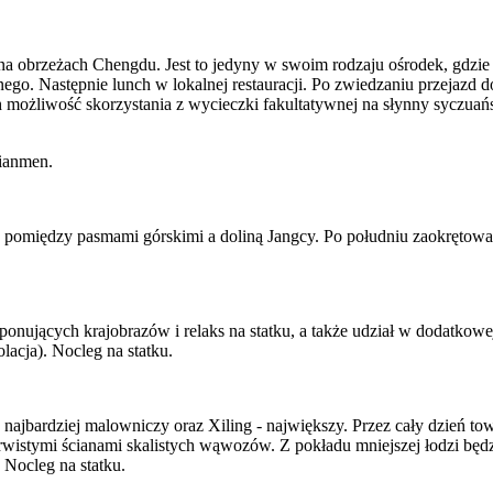
na obrzeżach Chengdu. Jest to jedyny w swoim rodzaju ośrodek, gdzi
go. Następnie lunch w lokalnej restauracji. Po zwiedzaniu przejazd do
h możliwość skorzystania z wycieczki fakultatywnej na słynny syczuań
pomiędzy pasmami górskimi a doliną Jangcy. Po południu zaokrętowani
nujących krajobrazów i relaks na statku, a także udział w dodatkowe
lacja). Nocleg na statku.
ajbardziej malowniczy oraz Xiling - największy. Przez cały dzień tow
urwistymi ścianami skalistych wąwozów. Z pokładu mniejszej łodzi bę
 Nocleg na statku.