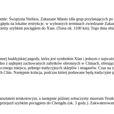
mie: Świątynia Niebios, Zakazane Miasto (dla grup przylatujących po p
lędu na lokalne restrykcje, w wybranych terminach zwiedzanie Zaka
ziemy szybkim pociągiem do Xian. (Trasa ok. 1100 km). Tego dnia obi
nnej buddyjskiej pagody, która jest symbolem Xian i jednym z najwa
edno z najlepiej zachowanych zabytków obronnych w Chinach, oferując
cznego miejsca, pełnego tradycyjnych sklepów i straganów. Czas na 
ych Chin. Następnie kolacja, podczas której podawane będą tradycyjne 
rsztatem terakotowym, a następnie później zobaczymy muzeum Terakot
h i przejazd szybkim pociągiem do Chengdu (ok. 3 godz.). Zakwaterowani