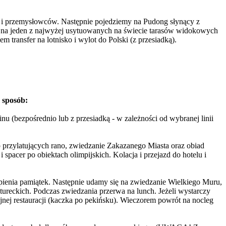
 i przemysłowców. Następnie pojedziemy na Pudong słynący z
 na jeden z najwyżej usytuowanych na świecie tarasów widokowych
ansfer na lotnisko i wylot do Polski (z przesiadką).
 sposób:
u (bezpośrednio lub z przesiadką - w zależności od wybranej linii
p przylatujących rano, zwiedzanie Zakazanego Miasta oraz obiad
 spacer po obiektach olimpijskich. Kolacja i przejazd do hotelu i
pienia pamiątek. Następnie udamy się na zwiedzanie Wielkiego Muru,
ureckich. Podczas zwiedzania przerwa na lunch. Jeżeli wystarczy
nej restauracji (kaczka po pekińsku). Wieczorem powrót na nocleg