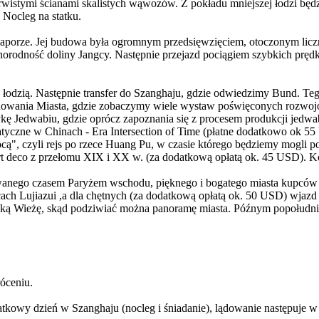
urwistymi ścianami skalistych wąwozów. Z pokładu mniejszej łodzi bę
 Nocleg na statku.
ej zaporze. Jej budowa była ogromnym przedsięwzięciem, otoczonym li
żnorodność doliny Jangcy. Następnie przejazd pociągiem szybkich prę
łodzią. Następnie transfer do Szanghaju, gdzie odwiedzimy Bund. Te
anowania Miasta, gdzie zobaczymy wiele wystaw poświęconych rozwoj
kę Jedwabiu, gdzie oprócz zapoznania się z procesem produkcji jedw
atyczne w Chinach - Era Intersection of Time (płatne dodatkowo ok 55
cą", czyli rejs po rzece Huang Pu, w czasie którego będziemy mogli p
t deco z przełomu XIX i XX w. (za dodatkową opłatą ok. 45 USD). Kol
wanego czasem Paryżem wschodu, pięknego i bogatego miasta kupców
h Lujiazui ,a dla chętnych (za dodatkową opłatą ok. 50 USD) wjazd
Wieżę, skąd podziwiać można panoramę miasta. Późnym popołudniem tr
óceniu.
kowy dzień w Szanghaju (nocleg i śniadanie), lądowanie następuje w