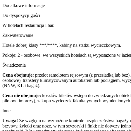
Dodatkowe informacje
Do dyspozycji gości
W hotelach restauracja i bar.
Zakwaterowanie
Hotele dobrej klasy ***/****, kabiny na statku wycieczkowym.
Pokoje: 2 - osobowe, we wszystkich hotelach są wyposażone w łazienk
Świadczenia
Cena obejmuje:
przelot samolotem rejsowym (z przesiadką lub bez),
osobowe), transfery klimatyzowanym autokarem lub pociągiem, wyży
(NNW, KL i bagaż).
Cena nie obejmuje:
kosztów biletów wstępu do zwiedzanych obiektó
pilotowi imprezy), zakupu wycieczek fakultatywnych wymienionych
Inne
Uwaga!
Ze względu na wzmożone kontrole bezpieczeństwa bagaży na 
brzytwy, żyletki oraz noże, w tym scyzoryki i finki; nie dotyczy jed