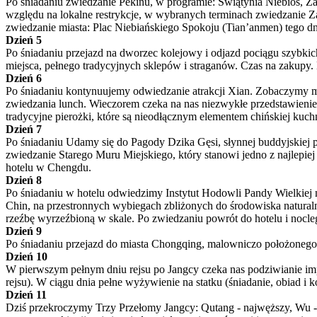
Po śniadaniu zwiedzanie Pekinu, w programie: Świątynia Niebios, Z
względu na lokalne restrykcje, w wybranych terminach zwiedzanie Z
zwiedzanie miasta: Plac Niebiańskiego Spokoju (Tian’anmen) tego dni
Dzień 5
Po śniadaniu przejazd na dworzec kolejowy i odjazd pociągu szybki
miejsca, pełnego tradycyjnych sklepów i straganów. Czas na zakupy. 
Dzień 6
Po śniadaniu kontynuujemy odwiedzanie atrakcji Xian. Zobaczymy muz
zwiedzania lunch. Wieczorem czeka na nas niezwykłe przedstawienie m
tradycyjne pierożki, które są nieodłącznym elementem chińskiej kuc
Dzień 7
Po śniadaniu Udamy się do Pagody Dzika Gęsi, słynnej buddyjskiej 
zwiedzanie Starego Muru Miejskiego, który stanowi jedno z najlepi
hotelu w Chengdu.
Dzień 8
Po śniadaniu w hotelu odwiedzimy Instytut Hodowli Pandy Wielkiej 
Chin, na przestronnych wybiegach zbliżonych do środowiska natural
rzeźbę wyrzeźbioną w skale. Po zwiedzaniu powrót do hotelu i nocle
Dzień 9
Po śniadaniu przejazd do miasta Chongqing, malowniczo położonego 
Dzień 10
W pierwszym pełnym dniu rejsu po Jangcy czeka nas podziwianie impo
rejsu). W ciągu dnia pełne wyżywienie na statku (śniadanie, obiad i ko
Dzień 11
Dziś przekroczymy Trzy Przełomy Jangcy: Qutang - najwęższy, Wu - n