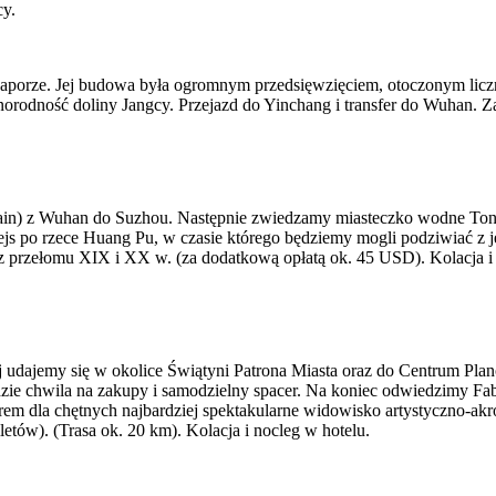
ej zaporze. Jej budowa była ogromnym przedsięwzięciem, otoczonym li
orodność doliny Jangcy. Przejazd do Yinchang i transfer do Wuhan. Za
ain) z Wuhan do Suzhou. Następnie zwiedzamy miasteczko wodne TongLi
js po rzece Huang Pu, w czasie którego będziemy mogli podziwiać z j
 z przełomu XIX i XX w. (za dodatkową opłatą ok. 45 USD). Kolacja i
ej udajemy się w okolice Świątyni Patrona Miasta oraz do Centrum P
ie chwila na zakupy i samodzielny spacer. Na koniec odwiedzimy Fab
em dla chętnych najbardziej spektakularne widowisko artystyczno-akr
etów). (Trasa ok. 20 km). Kolacja i nocleg w hotelu.