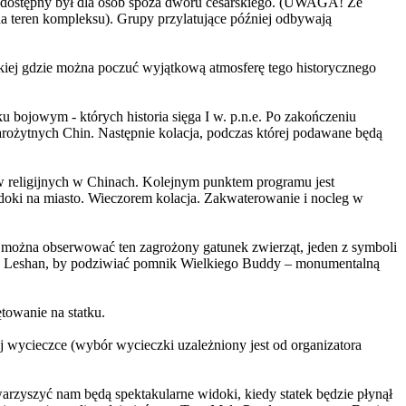
niedostępny był dla osób spoza dworu cesarskiego. (UWAGA! Ze
a teren kompleksu). Grupy przylatujące później odbywają
kiej gdzie można poczuć wyjątkową atmosferę tego historycznego
 bojowym - których historia sięga I w. p.n.e. Po zakończeniu
tarożytnych Chin. Następnie kolacja, podczas której podawane będą
w religijnych w Chinach. Kolejnym punktem programu jest
doki na miasto. Wieczorem kolacja. Zakwaterowanie i nocleg w
e można obserwować ten zagrożony gatunek zwierząt, jeden z symboli
ę do Leshan, by podziwiać pomnik Wielkiego Buddy – monumentalną
towanie na statku.
j wycieczce (wybór wycieczki uzależniony jest od organizatora
arzyszyć nam będą spektakularne widoki, kiedy statek będzie płynął