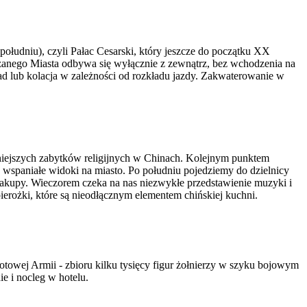
ołudniu), czyli Pałac Cesarski, który jeszcze do początku XX
zanego Miasta odbywa się wyłącznie z zewnątrz, bez wchodzenia na
ad lub kolacja w zależności od rozkładu jazdy. Zakwaterowanie w
żniejszych zabytków religijnych w Chinach. Kolejnym punktem
 wspaniałe widoki na miasto. Po południu pojedziemy do dzielnicy
zakupy. Wieczorem czeka na nas niezwykłe przedstawienie muzyki i
pierożki, które są nieodłącznym elementem chińskiej kuchni.
owej Armii - zbioru kilku tysięcy figur żołnierzy w szyku bojowym
e i nocleg w hotelu.