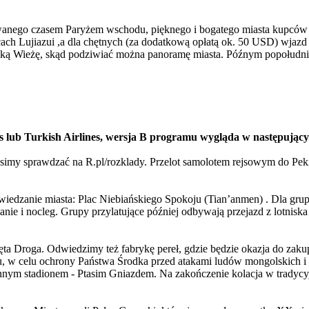
wanego czasem Paryżem wschodu, pięknego i bogatego miasta kupców
h Lujiazui ,a dla chętnych (za dodatkową opłatą ok. 50 USD) wjazd
Wieżę, skąd podziwiać można panoramę miasta. Późnym popołudniem tr
 lub Turkish Airlines, wersja B programu wygląda w następujący
simy sprawdzać na R.pl/rozklady. Przelot samolotem rejsowym do Pekin
zwiedzanie miasta: Plac Niebiańskiego Spokoju (Tian’anmen) . Dla gru
ie i nocleg. Grupy przylatujące później odbywają przejazd z lotniska i
ęta Droga. Odwiedzimy też fabrykę pereł, gdzie będzie okazja do zaku
u, w celu ochrony Państwa Środka przed atakami ludów mongolskich i t
nnym stadionem - Ptasim Gniazdem. Na zakończenie kolacja w tradycyj