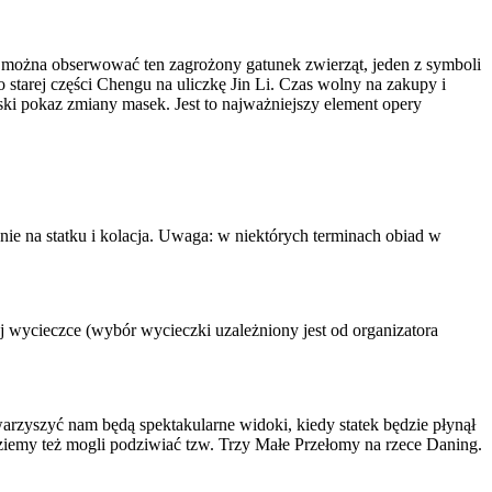
e można obserwować ten zagrożony gatunek zwierząt, jeden z symboli
 starej części Chengu na uliczkę Jin Li. Czas wolny na zakupy i
ski pokaz zmiany masek. Jest to najważniejszy element opery
e na statku i kolacja. Uwaga: w niektórych terminach obiad w
j wycieczce (wybór wycieczki uzależniony jest od organizatora
arzyszyć nam będą spektakularne widoki, kiedy statek będzie płynął
dziemy też mogli podziwiać tzw. Trzy Małe Przełomy na rzece Daning.