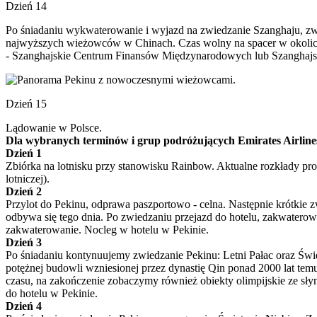
Dzień 14
Po śniadaniu wykwaterowanie i wyjazd na zwiedzanie Szanghaju, z
najwyższych wieżowców w Chinach. Czas wolny na spacer w okolicac
- Szanghajskie Centrum Finansów Międzynarodowych lub Szanghajską 
Dzień 15
Lądowanie w Polsce.
Dla wybranych terminów i grup podróżujących Emirates Airlines
Dzień 1
Zbiórka na lotnisku przy stanowisku Rainbow. Aktualne rozkłady pro
lotniczej).
Dzień 2
Przylot do Pekinu, odprawa paszportowo - celna. Następnie krótkie 
odbywa się tego dnia. Po zwiedzaniu przejazd do hotelu, zakwaterowan
zakwaterowanie. Nocleg w hotelu w Pekinie.
Dzień 3
Po śniadaniu kontynuujemy zwiedzanie Pekinu: Letni Pałac oraz Świ
potężnej budowli wzniesionej przez dynastię Qin ponad 2000 lat tem
czasu, na zakończenie zobaczymy również obiekty olimpijskie ze sły
do hotelu w Pekinie.
Dzień 4