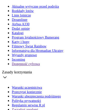
Aktualne wytyczne przed podróżą
Rozkłady lotów
Linie lotnicze
Dreamliner
Airbus A330
Dodaj opinię
Katalogi
Program lojalnościowy Bumerang
Karty i bony
Filmowy Świat Rainbow
Informatsiya dla Hromadian Ukrainy
Wyjazdy grupowe
Incoming
Dostępność cyfrowa
Zasady korzystania
Warunki uczestnictwa
Przeczytaj koniecznie
Warunki ubezpieczenia podróżnego
Polityka prywatności
Regulamin serwisu R.pl
Zarządzaj zgodami