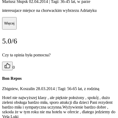
Mariusz Słupsk 02.04.2014
| Tagi: 36-45 lat, w parze
interesujace miejsce na chorwackim wybrzezu Adriatyku
Więcej
5.0/6
Czy ta opinia była pomocna?
0
Bon Repos
Zbigniew, Koszalin 28.03.2014
| Tagi: 56-65 lat, z rodziną
Hotel nie najwyższej klasy , ale pięknie położony , spokój , dużo
zieleni obsługa bardzo miła, sporo atrakcji dla dzieci Pani rezydent
bardzo miła i sympatyczna uczynna.Wyżywienie bardzo dobre ,
szkoda że w tym roku nie ma hotelu w ofercie , dlatego jedziemy do
Vela Luki