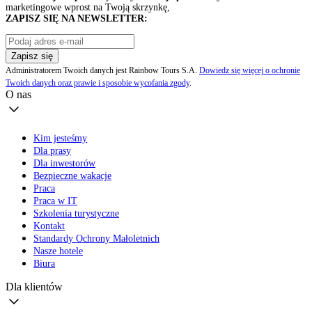
marketingowe wprost na Twoją skrzynkę,
ZAPISZ SIĘ NA NEWSLETTER:
Zapisz się
Administratorem Twoich danych jest Rainbow Tours S.A.
Dowiedz się więcej o ochronie
Twoich danych oraz prawie i sposobie wycofania zgody
.
O nas
Kim jesteśmy
Dla prasy
Dla inwestorów
Bezpieczne wakacje
Praca
Praca w IT
Szkolenia turystyczne
Kontakt
Standardy Ochrony Małoletnich
Nasze hotele
Biura
Dla klientów