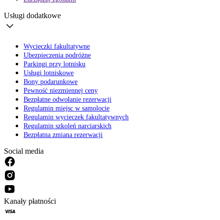
Usługi dodatkowe
Wycieczki fakultatywne
Ubezpieczenia podróżne
Parkingi przy lotnisku
Usługi lotniskowe
Bony podarunkowe
Pewność niezmiennej ceny
Bezpłatne odwołanie rezerwacji
Regulamin miejsc w samolocie
Regulamin wycieczek fakultatywnych
Regulamin szkoleń narciarskich
Bezpłatna zmiana rezerwacji
Social media
Kanały płatności