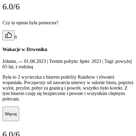
6.0/6
Czy ta opinia była pomocna?
6
Wakacje w Drweniku
Jolanta, --- 01.08.2023
| Termin pobytu: lipiec 2023
| Tagi: powyżej
65 lat, z rodziną
Była to 2 wycieczka z biurem podróży Rainbow i również
wspaniała. Począwszy od zawarcia umowy w salonie biura, poprzez
wylot, przylot, pobyt za granicą i powrót, wszytko było korekt. Z
tym biurem czuję się bezpiecznie i pewnie i wszystkim chętnym
polecam.
Więcej
6.0/6