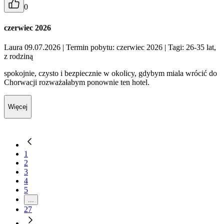
0
czerwiec 2026
Laura 09.07.2026
| Termin pobytu: czerwiec 2026
| Tagi: 26-35 lat,
z rodziną
spokojnie, czysto i bezpiecznie w okolicy, gdybym miala wrócić do
Chorwacji rozważałabym ponownie ten hotel.
Więcej
1
2
3
4
5
...
27