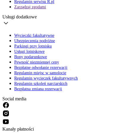
Regulamin serwisu R.pl
Zarządzaj zgodami
Usługi dodatkowe
Wycieczki fakultatywne
Ubezpieczenia podróżne
Parkingi przy lotnisku
Usługi lotniskowe
Bony podarunkowe
Pewność niezmiennej ceny
Bezpłatne odwołanie rezerwacji
Regulamin miejsc w samolocie
Regulamin wycieczek fakultatywnych
Regulamin szkoleń narciarskich
Bezpłatna zmiana rezerwacji
Social media
Kanały płatności