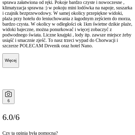
sprawa załatwiona od ręki. Pokoje bardzo czyste i nowoczesne ,
klimatyzacja sprawna :) w pokoju mini lodówka na napoje, suszarka
i czajnik bezprzewodowy. W samej okolicy przepiękne widoki,
plaża przy hotelu do leniuchowania z łagodnym zejściem do morza,
bardzo czysta. W okolicy w odległości ok 1km świetne dzikie plaże,
widoki bajeczne, można ponurkować i więcej zobaczyć z
podwodnego świata. Liczne knajpki , lody itp. zawsze miejsce żeby
usiąść i smacznie zjeść. To nasz trzeci wypad do Chorwacji i
szczerze POLECAM Drvenik oraz hotel Nano.
Więcej
6
6.0/6
Czy ta opinia była pomocna?