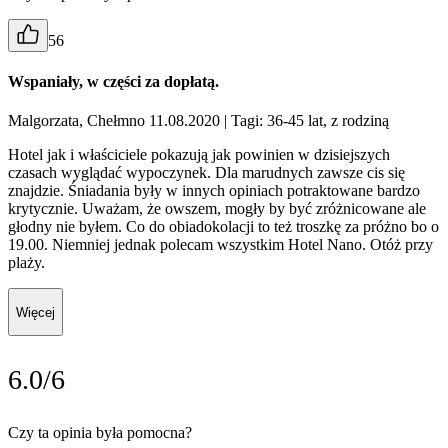
56
Wspaniały, w części za dopłatą.
Malgorzata, Chełmno 11.08.2020
| Tagi: 36-45 lat, z rodziną
Hotel jak i właściciele pokazują jak powinien w dzisiejszych
czasach wyglądać wypoczynek. Dla marudnych zawsze cis się
znajdzie. Śniadania były w innych opiniach potraktowane bardzo
krytycznie. Uważam, że owszem, mogły by być zróżnicowane ale
głodny nie byłem. Co do obiadokolacji to też troszkę za próżno bo o
19.00. Niemniej jednak polecam wszystkim Hotel Nano. Otóż przy
plaży.
Więcej
6.0/6
Czy ta opinia była pomocna?