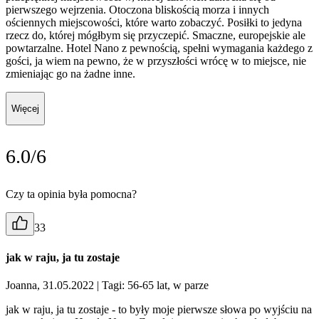
pierwszego wejrzenia. Otoczona bliskością morza i innych
ościennych miejscowości, które warto zobaczyć. Posiłki to jedyna
rzecz do, której mógłbym się przyczepić. Smaczne, europejskie ale
powtarzalne. Hotel Nano z pewnością, spełni wymagania każdego z
gości, ja wiem na pewno, że w przyszłości wrócę w to miejsce, nie
zmieniając go na żadne inne.
Więcej
6.0/6
Czy ta opinia była pomocna?
33
jak w raju, ja tu zostaje
Joanna, 31.05.2022
| Tagi: 56-65 lat, w parze
jak w raju, ja tu zostaje - to były moje pierwsze słowa po wyjściu na