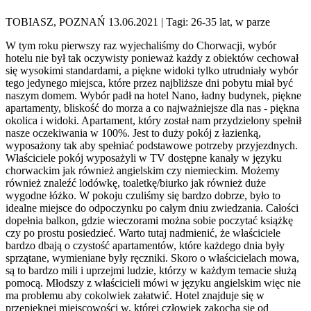
TOBIASZ, POZNAŃ 13.06.2021
| Tagi: 26-35 lat, w parze
W tym roku pierwszy raz wyjechaliśmy do Chorwacji, wybór
hotelu nie był tak oczywisty ponieważ każdy z obiektów cechował
się wysokimi standardami, a piękne widoki tylko utrudniały wybór
tego jedynego miejsca, które przez najbliższe dni pobytu miał być
naszym domem. Wybór padł na hotel Nano, ładny budynek, piękne
apartamenty, bliskość do morza a co najważniejsze dla nas - piękna
okolica i widoki. Apartament, który został nam przydzielony spełnił
nasze oczekiwania w 100%. Jest to duży pokój z łazienką,
wyposażony tak aby spełniać podstawowe potrzeby przyjezdnych.
Właściciele pokój wyposażyli w TV dostępne kanały w języku
chorwackim jak również angielskim czy niemieckim. Możemy
również znaleźć lodówkę, toaletkę/biurko jak również duże
wygodne łóżko. W pokoju czuliśmy się bardzo dobrze, było to
idealne miejsce do odpoczynku po całym dniu zwiedzania. Całości
dopełnia balkon, gdzie wieczorami można sobie poczytać książkę
czy po prostu posiedzieć. Warto tutaj nadmienić, że właściciele
bardzo dbają o czystość apartamentów, które każdego dnia były
sprzątane, wymieniane były ręczniki. Skoro o właścicielach mowa,
są to bardzo mili i uprzejmi ludzie, którzy w każdym temacie służą
pomocą. Młodszy z właścicieli mówi w języku angielskim więc nie
ma problemu aby cokolwiek załatwić. Hotel znajduje się w
przepięknej miejscowości w, której człowiek zakocha się od