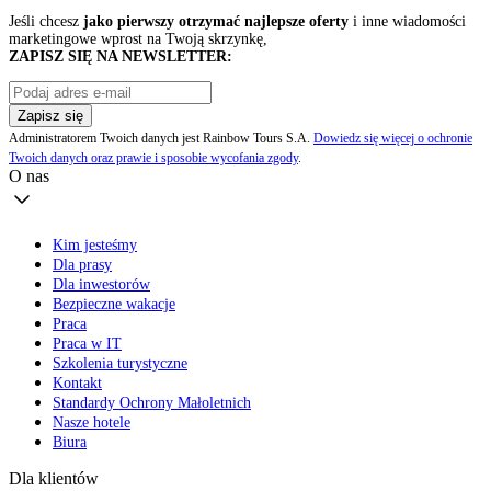
Jeśli chcesz
jako pierwszy otrzymać najlepsze oferty
i inne wiadomości
marketingowe wprost na Twoją skrzynkę,
ZAPISZ SIĘ NA NEWSLETTER:
Zapisz się
Administratorem Twoich danych jest Rainbow Tours S.A.
Dowiedz się więcej o ochronie
Twoich danych oraz prawie i sposobie wycofania zgody
.
O nas
Kim jesteśmy
Dla prasy
Dla inwestorów
Bezpieczne wakacje
Praca
Praca w IT
Szkolenia turystyczne
Kontakt
Standardy Ochrony Małoletnich
Nasze hotele
Biura
Dla klientów