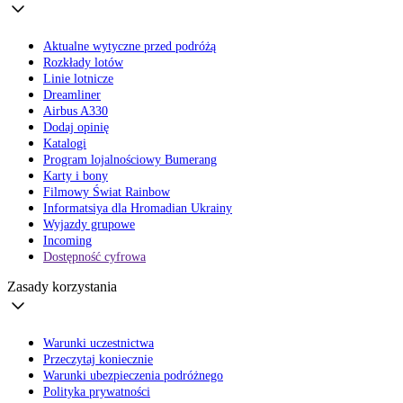
Aktualne wytyczne przed podróżą
Rozkłady lotów
Linie lotnicze
Dreamliner
Airbus A330
Dodaj opinię
Katalogi
Program lojalnościowy Bumerang
Karty i bony
Filmowy Świat Rainbow
Informatsiya dla Hromadian Ukrainy
Wyjazdy grupowe
Incoming
Dostępność cyfrowa
Zasady korzystania
Warunki uczestnictwa
Przeczytaj koniecznie
Warunki ubezpieczenia podróżnego
Polityka prywatności