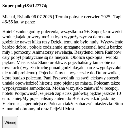
Super pobyt&#127774;
Michał, Rybnik 06.07.2025
| Termin pobytu: czerwiec 2025
| Tagi:
46-55 lat, w parze
Hotel Osmine godny polecenia, wszystko na 5+. Super,że rowerki
wodne,kajaki,rowery można było wypożyczyć za darmo na
godzinkę nawet kilka razy.Dzięki temu nie było nudy. Wyżywienie
bardzo dobre , pokoje codziennie sprzątane,personel hotelu bardzo
miły i pomocny. Animatorzy rewelacja. Rezydenci biura Rainbow
cały pobyt praktycznie są na miejscu. Okolica spokojna , widoki
piękne. Miasteczko Slano urokliwe, pojechaliśmy tam sobie na
rowerach ( wyszło trochę ponad godzinkę,ale pan z wypożyczalni
nie robił problemu). Pojechaliśmy na wycieczkę do Dubrownika,
którą bardzo polecam. Pani Przewodnik na swój,ciekawy sposób
umiała opowiedzieć historię tego pięknego miasta. Polecam także
wypożyczenie samochodu. Można wszystko załatwić w recepcji
hotelu.Podpowiedź ,że jeżeli zapłacisz gotówką będzie jeszcze 10
euro taniej.My pojechaliśmy autem do Bośni zwiedzić jaskinię
Vietrenica,super miejsce. Polecam także zobaczyć miasteczko Ston
z murami obronnymi oraz Pelješki Most.
Więcej