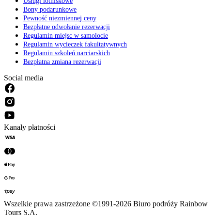
Usługi lotniskowe
Bony podarunkowe
Pewność niezmiennej ceny
Bezpłatne odwołanie rezerwacji
Regulamin miejsc w samolocie
Regulamin wycieczek fakultatywnych
Regulamin szkoleń narciarskich
Bezpłatna zmiana rezerwacji
Social media
Kanały płatności
Wszelkie prawa zastrzeżone ©1991-2026 Biuro podróży Rainbow
Tours S.A.