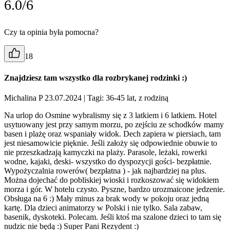
6.0/6
Czy ta opinia była pomocna?
18
Znajdziesz tam wszystko dla rozbrykanej rodzinki :)
Michalina P 23.07.2024
| Tagi: 36-45 lat, z rodziną
Na urlop do Osmine wybralismy się z 3 latkiem i 6 latkiem. Hotel
usytuowany jest przy samym morzu, po zejściu ze schodków mamy
basen i plażę oraz wspaniały widok. Dech zapiera w piersiach, tam
jest niesamowicie pięknie. Jeśli założy się odpowiednie obuwie to
nie przeszkadzają kamyczki na plaży. Parasole, leżaki, rowerki
wodne, kajaki, deski- wszystko do dyspozycji gości- bezpłatnie.
Wypożyczalnia rowerów( bezpłatna ) - jak najbardziej na plus.
Można dojechać do pobliskiej wioski i rozkoszować się widokiem
morza i gór. W hotelu czysto. Pyszne, bardzo urozmaicone jedzenie.
Obsługa na 6 :) Mały minus za brak wody w pokoju oraz jedną
kartę. Dla dzieci animatorzy w Polski i nie tylko. Sala zabaw,
basenik, dyskoteki. Polecam. Jeśli ktoś ma szalone dzieci to tam się
nudzic nie będą :) Super Pani Rezydent :)