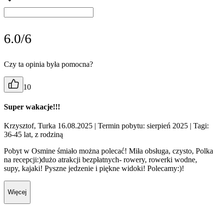
6.0/6
Czy ta opinia była pomocna?
10
Super wakacje!!!
Krzysztof, Turka 16.08.2025
| Termin pobytu: sierpień 2025
| Tagi:
36-45 lat, z rodziną
Pobyt w Osmine śmiało można polecać! Miła obsługa, czysto, Polka
na recepcji:)dużo atrakcji bezpłatnych- rowery, rowerki wodne,
supy, kajaki! Pyszne jedzenie i piękne widoki! Polecamy:)!
Więcej