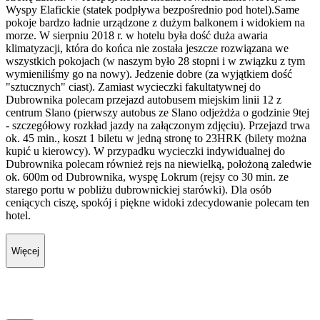
Wyspy Elafickie (statek podpływa bezpośrednio pod hotel).Same
pokoje bardzo ładnie urządzone z dużym balkonem i widokiem na
morze. W sierpniu 2018 r. w hotelu była dość duża awaria
klimatyzacji, która do końca nie została jeszcze rozwiązana we
wszystkich pokojach (w naszym było 28 stopni i w związku z tym
wymieniliśmy go na nowy). Jedzenie dobre (za wyjątkiem dość
"sztucznych" ciast). Zamiast wycieczki fakultatywnej do
Dubrownika polecam przejazd autobusem miejskim linii 12 z
centrum Slano (pierwszy autobus ze Slano odjeżdża o godzinie 9tej
- szczegółowy rozkład jazdy na załączonym zdjęciu). Przejazd trwa
ok. 45 min., koszt 1 biletu w jedną stronę to 23HRK (bilety można
kupić u kierowcy). W przypadku wycieczki indywidualnej do
Dubrownika polecam również rejs na niewielką, położoną zaledwie
ok. 600m od Dubrownika, wyspę Lokrum (rejsy co 30 min. ze
starego portu w pobliżu dubrownickiej starówki). Dla osób
ceniących ciszę, spokój i piękne widoki zdecydowanie polecam ten
hotel.
Więcej