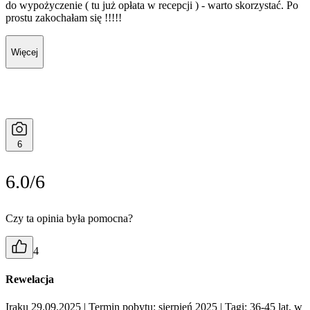
do wypożyczenie ( tu już opłata w recepcji ) - warto skorzystać. Po
prostu zakochałam się !!!!!
Więcej
6
6.0/6
Czy ta opinia była pomocna?
4
Rewelacja
Iraku 29.09.2025
| Termin pobytu: sierpień 2025
| Tagi: 36-45 lat, w