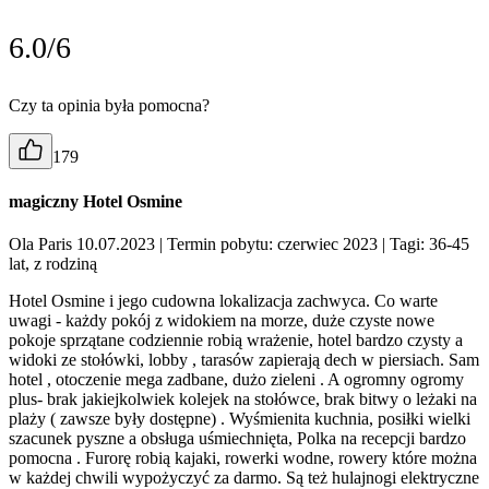
6.0/6
Czy ta opinia była pomocna?
179
magiczny Hotel Osmine
Ola Paris 10.07.2023
| Termin pobytu: czerwiec 2023
| Tagi: 36-45
lat, z rodziną
Hotel Osmine i jego cudowna lokalizacja zachwyca. Co warte
uwagi - każdy pokój z widokiem na morze, duże czyste nowe
pokoje sprzątane codziennie robią wrażenie, hotel bardzo czysty a
widoki ze stołówki, lobby , tarasów zapierają dech w piersiach. Sam
hotel , otoczenie mega zadbane, dużo zieleni . A ogromny ogromy
plus- brak jakiejkolwiek kolejek na stołówce, brak bitwy o leżaki na
plaży ( zawsze były dostępne) . Wyśmienita kuchnia, posiłki wielki
szacunek pyszne a obsługa uśmiechnięta, Polka na recepcji bardzo
pomocna . Furorę robią kajaki, rowerki wodne, rowery które można
w każdej chwili wypożyczyć za darmo. Są też hulajnogi elektryczne