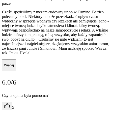
parze
Cześć, spędziliśmy z mężem cudowny urlop w Osmine. Bardzo
polecamy hotel. Niektórym może przeszkadzać upływ czasu
widoczny w sprzęcie wodnym czy leżakach ale pamiętajcie jedno -
miejsce tworzą ludzie i tylko atmosfera i klimat, który tworzą,
wpływają bezpośrednio na nasze samopoczucie i relaks. A właśnie
ludzie, którzy tam pracują, robią wszystko, aby każdy zapamiętał
swój pobyt na długo... Czuliśmy się mile widziani- to jest
najważniejsze i najpiękniejsze, dziękujemy wszystkim animatorom,
zwłaszcza pani Julicie i Simonowi. Mam nadzieję spotkać Was za
rok. Iraku. Hvala!
Więcej
6.0/6
Czy ta opinia była pomocna?
5