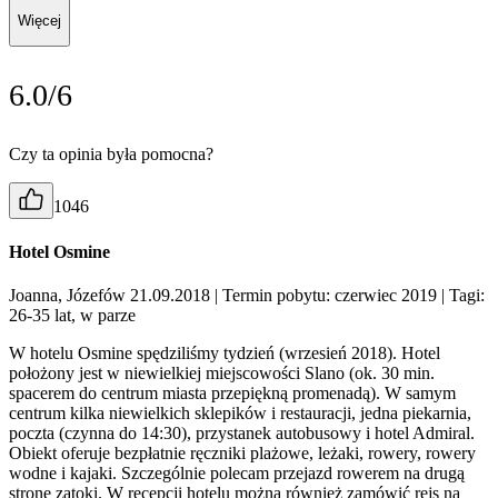
Więcej
6.0/6
Czy ta opinia była pomocna?
1046
Hotel Osmine
Joanna, Józefów 21.09.2018
| Termin pobytu: czerwiec 2019
| Tagi:
26-35 lat, w parze
W hotelu Osmine spędziliśmy tydzień (wrzesień 2018). Hotel
położony jest w niewielkiej miejscowości Slano (ok. 30 min.
spacerem do centrum miasta przepiękną promenadą). W samym
centrum kilka niewielkich sklepików i restauracji, jedna piekarnia,
poczta (czynna do 14:30), przystanek autobusowy i hotel Admiral.
Obiekt oferuje bezpłatnie ręczniki plażowe, leżaki, rowery, rowery
wodne i kajaki. Szczególnie polecam przejazd rowerem na drugą
stronę zatoki. W recepcji hotelu można również zamówić rejs na