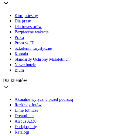
Kim jesteśmy
Dla prasy
Dla inwestorów
Bezpieczne wakacje
Praca
Praca w IT
Szkolenia turystyczne
Kontakt
Standardy Ochrony Małoletnich
Nasze hotele
Biura
Dla klientów
Aktualne wytyczne przed podróżą
Rozkłady lotów
Linie lotnicze
Dreamliner
Airbus A330
Dodaj opinię
Katalogi