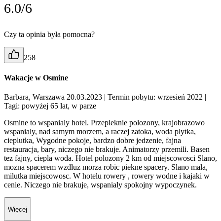
6.0/6
Czy ta opinia była pomocna?
258
Wakacje w Osmine
Barbara, Warszawa 20.03.2023
| Termin pobytu: wrzesień 2022
|
Tagi: powyżej 65 lat, w parze
Osmine to wspanialy hotel. Przepieknie polozony, krajobrazowo
wspanialy, nad samym morzem, a raczej zatoka, woda plytka,
cieplutka, Wygodne pokoje, bardzo dobre jedzenie, fajna
restauracja, bary, niczego nie brakuje. Animatorzy przemili. Basen
tez fajny, ciepla woda. Hotel polozony 2 km od miejscowosci Slano,
mozna spacerem wzdluz morza robic piekne spacery. Slano mala,
milutka miejscowosc. W hotelu rowery , rowery wodne i kajaki w
cenie. Niczego nie brakuje, wspanialy spokojny wypoczynek.
Więcej