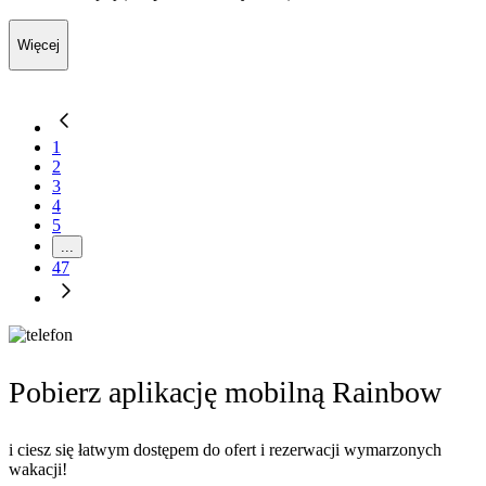
Więcej
1
2
3
4
5
...
47
Pobierz aplikację mobilną Rainbow
i ciesz się łatwym dostępem do ofert i rezerwacji wymarzonych
wakacji!