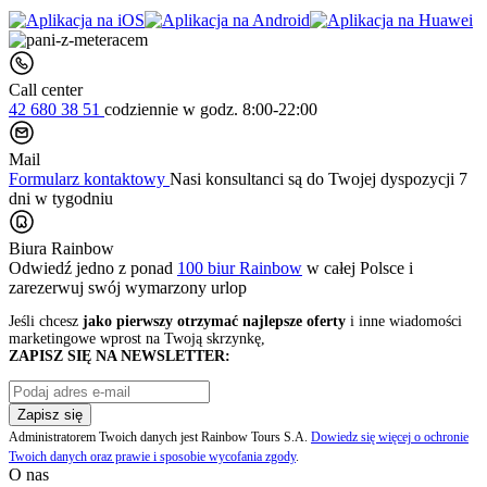
Call center
42 680 38 51
codziennie
w godz. 8:00-22:00
Mail
Formularz kontaktowy
Nasi konsultanci są do Twojej dyspozycji 7
dni w tygodniu
Biura Rainbow
Odwiedź jedno z ponad
100 biur Rainbow
w całej Polsce i
zarezerwuj swój
wymarzony urlop
Jeśli chcesz
jako pierwszy otrzymać najlepsze oferty
i inne wiadomości
marketingowe wprost na Twoją skrzynkę,
ZAPISZ SIĘ NA NEWSLETTER:
Zapisz się
Administratorem Twoich danych jest Rainbow Tours S.A.
Dowiedz się więcej o ochronie
Twoich danych oraz prawie i sposobie wycofania zgody
.
O nas