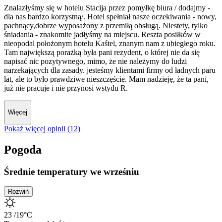
Znalazłyśmy się w hotelu Stacija przez pomyłkę biura / dodajmy -
dla nas bardzo korzystną/. Hotel spełniał nasze oczekiwania - nowy,
pachnący,dobrze wyposażony z przemiłą obsługą. Niestety, tylko
śniadania - znakomite jadłyśmy na miejscu. Reszta posiłków w
nieopodal położonym hotelu Kaśtel, znanym nam z ubiegłego roku.
Tam największą porażką była pani rezydent, o której nie da się
napisać nic pozytywnego, mimo, że nie należymy do ludzi
narzekających dla zasady. jesteśmy klientami firmy od ładnych paru
lat, ale to było prawdziwe nieszczęście. Mam nadzieję, że ta pani,
już nie pracuje i nie przynosi wstydu R.
Więcej
Pokaż więcej opinii (12)
Pogoda
Średnie temperatury we wrześniu
Rozwiń
23
/19
°C