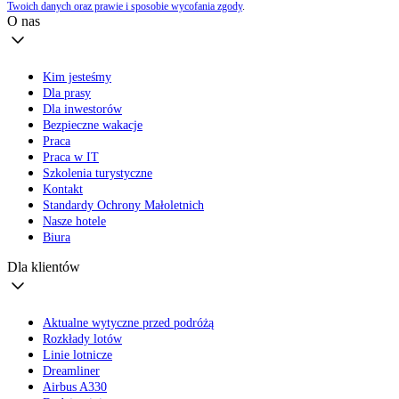
Twoich danych oraz prawie i sposobie wycofania zgody
.
O nas
Kim jesteśmy
Dla prasy
Dla inwestorów
Bezpieczne wakacje
Praca
Praca w IT
Szkolenia turystyczne
Kontakt
Standardy Ochrony Małoletnich
Nasze hotele
Biura
Dla klientów
Aktualne wytyczne przed podróżą
Rozkłady lotów
Linie lotnicze
Dreamliner
Airbus A330