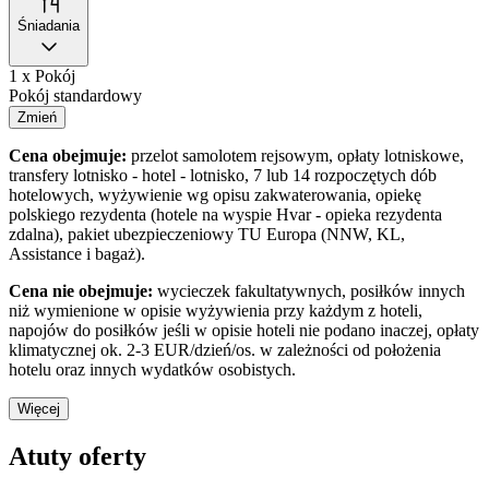
Śniadania
1 x Pokój
Pokój standardowy
Zmień
Cena obejmuje:
przelot samolotem rejsowym, opłaty lotniskowe,
transfery lotnisko - hotel - lotnisko, 7 lub 14 rozpoczętych dób
hotelowych, wyżywienie wg opisu zakwaterowania, opiekę
polskiego rezydenta (hotele na wyspie Hvar - opieka rezydenta
zdalna), pakiet ubezpieczeniowy TU Europa (NNW, KL,
Assistance i bagaż).
Cena nie obejmuje:
wycieczek fakultatywnych, posiłków innych
niż wymienione w opisie wyżywienia przy każdym z hoteli,
napojów do posiłków jeśli w opisie hoteli nie podano inaczej, opłaty
klimatycznej ok. 2-3 EUR/dzień/os. w zależności od położenia
hotelu oraz innych wydatków osobistych.
Więcej
Atuty oferty