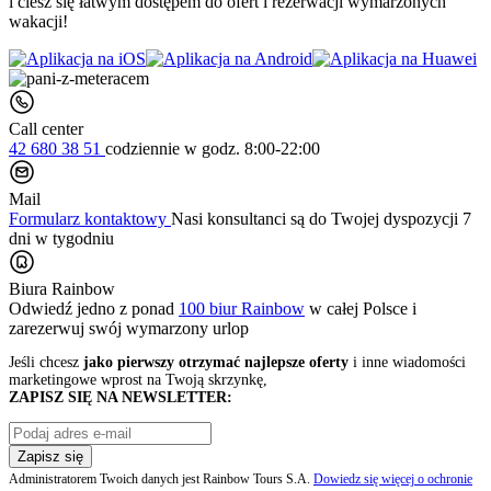
i ciesz się łatwym dostępem do ofert i rezerwacji wymarzonych
wakacji!
Call center
42 680 38 51
codziennie
w godz. 8:00-22:00
Mail
Formularz kontaktowy
Nasi konsultanci są do Twojej dyspozycji 7
dni w tygodniu
Biura Rainbow
Odwiedź jedno z ponad
100 biur Rainbow
w całej Polsce i
zarezerwuj swój
wymarzony urlop
Jeśli chcesz
jako pierwszy otrzymać najlepsze oferty
i inne wiadomości
marketingowe wprost na Twoją skrzynkę,
ZAPISZ SIĘ NA NEWSLETTER:
Zapisz się
Administratorem Twoich danych jest Rainbow Tours S.A.
Dowiedz się więcej o ochronie