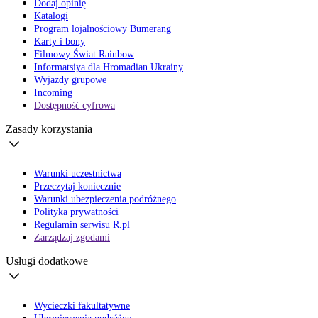
Dodaj opinię
Katalogi
Program lojalnościowy Bumerang
Karty i bony
Filmowy Świat Rainbow
Informatsiya dla Hromadian Ukrainy
Wyjazdy grupowe
Incoming
Dostępność cyfrowa
Zasady korzystania
Warunki uczestnictwa
Przeczytaj koniecznie
Warunki ubezpieczenia podróżnego
Polityka prywatności
Regulamin serwisu R.pl
Zarządzaj zgodami
Usługi dodatkowe
Wycieczki fakultatywne