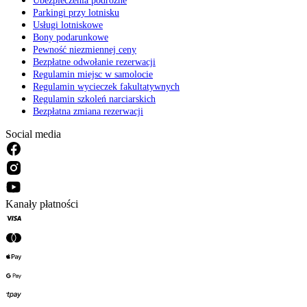
Ubezpieczenia podróżne
Parkingi przy lotnisku
Usługi lotniskowe
Bony podarunkowe
Pewność niezmiennej ceny
Bezpłatne odwołanie rezerwacji
Regulamin miejsc w samolocie
Regulamin wycieczek fakultatywnych
Regulamin szkoleń narciarskich
Bezpłatna zmiana rezerwacji
Social media
Kanały płatności