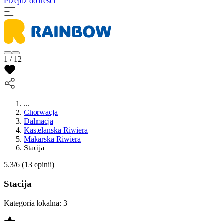
Przejdź do treści
1 / 12
...
Chorwacja
Dalmacja
Kastelanska Riwiera
Makarska Riwiera
Stacija
5.3/6
(13 opinii)
Stacija
Kategoria lokalna:
3